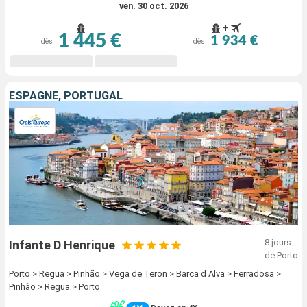
ven. 30 oct. 2026
+
1 445 €
1 934 €
dès
dès
ESPAGNE, PORTUGAL
8 jours
Infante D Henrique
de Porto
Porto > Regua > Pinhão > Vega de Teron > Barca d Alva > Ferradosa >
Pinhão > Regua > Porto