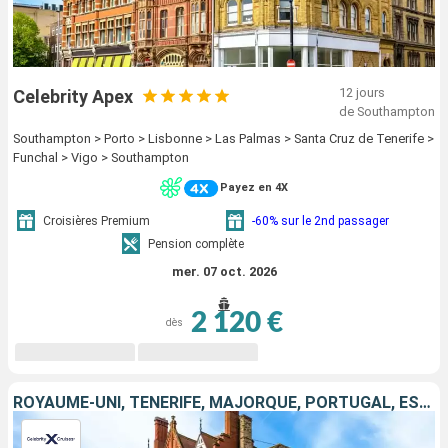
12 jours
Celebrity Apex
de Southampton
Southampton > Porto > Lisbonne > Las Palmas > Santa Cruz de Tenerife >
Funchal > Vigo > Southampton
Payez en 4X
Croisières Premium
-60% sur le 2nd passager
Pension complète
mer. 07 oct. 2026
2 120 €
dès
ROYAUME-UNI, TENERIFE, MAJORQUE, PORTUGAL, ESPAGNE