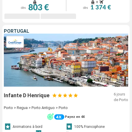
+
803 €
1 374 €
dès
dès
PORTUGAL
6 jours
Infante D Henrique
de Porto
Porto > Regua > Porto Antiguo > Porto
Payez en 4X
Animations à bord
100% Francophone