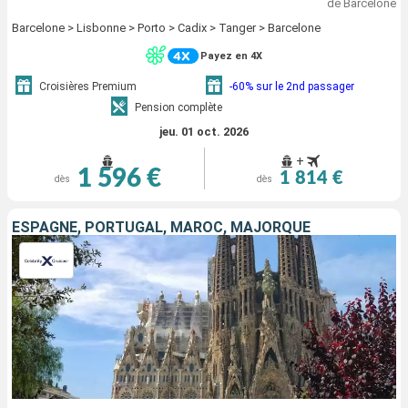
de Barcelone
Barcelone > Lisbonne > Porto > Cadix > Tanger > Barcelone
Payez en 4X
Croisières Premium
-60% sur le 2nd passager
Pension complète
jeu. 01 oct. 2026
+
1 596 €
1 814 €
dès
dès
ESPAGNE, PORTUGAL, MAROC, MAJORQUE