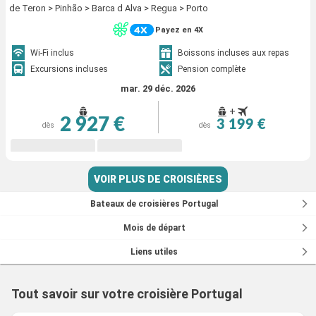
de Teron > Pinhão > Barca d Alva > Regua > Porto
Payez en 4X
Wi-Fi inclus
Boissons incluses aux repas
Excursions incluses
Pension complète
mar. 29 déc. 2026
+
2 927 €
3 199 €
dès
dès
VOIR PLUS DE CROISIÈRES
Bateaux de croisières Portugal
Mois de départ
Liens utiles
Tout savoir sur votre croisière Portugal