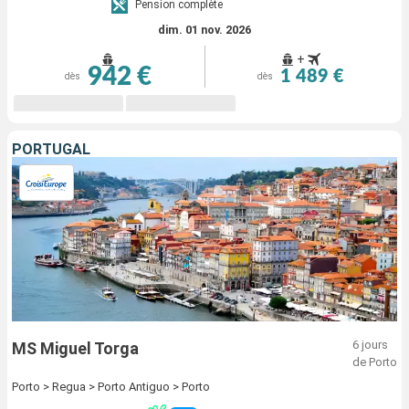
Pension complète
dim. 01 nov. 2026
+
942 €
1 489 €
dès
dès
PORTUGAL
6 jours
MS Miguel Torga
de Porto
Porto > Regua > Porto Antiguo > Porto