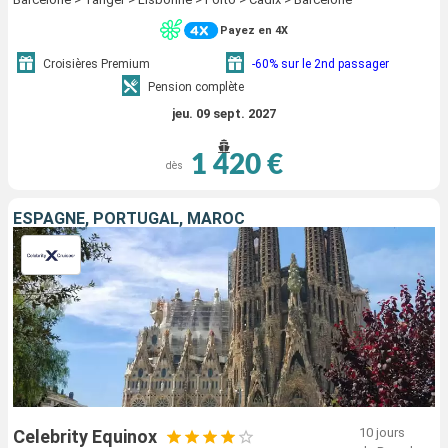
Payez en 4X
Croisières Premium
-60% sur le 2nd passager
Pension complète
jeu. 09 sept. 2027
1 420 €
dès
ESPAGNE, PORTUGAL, MAROC
10 jours
Celebrity Equinox