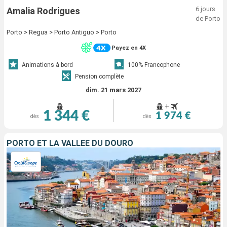
6 jours
Amalia Rodrigues
de Porto
Porto > Regua > Porto Antiguo > Porto
Payez en 4X
Animations à bord
100% Francophone
Pension complète
dim. 21 mars 2027
+
1 344 €
1 974 €
dès
dès
PORTO ET LA VALLÉE DU DOURO