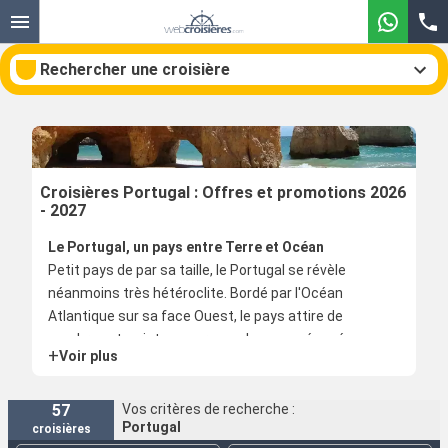
Rechercher une croisière
Nos destinations
Croisières Portugal : Offres et promotions 2026
- 2027
Mois de départ
Le Portugal, un pays entre Terre et Océan
Petit pays de par sa taille, le Portugal se révèle
Ports
Compagnies
néanmoins très hétéroclite. Bordé par l'Océan
Atlantique sur sa face Ouest, le pays attire de
Rechercher
nombreux touristes pour ses plages aménagées, son
+
Voir plus
climat doux et chaud et ses spots réputés pour le
kitesurf et la planche à voile. Les plages et les criques
de la région de l'Algarve sont très agréables pour se
57
Vos critères de recherche :
Portugal
croisières
détendre.