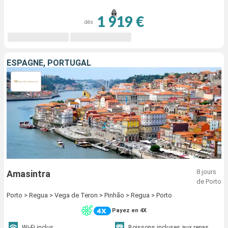
1 919 €
dès
ESPAGNE, PORTUGAL
8 jours
Amasintra
de Porto
Porto > Regua > Vega de Teron > Pinhão > Regua > Porto
Payez en 4X
Wi-Fi inclus
Boissons incluses aux repas