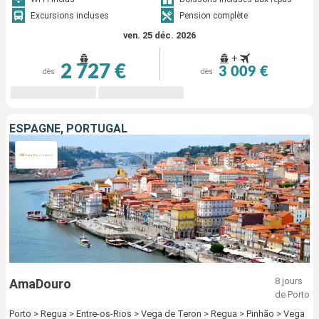
Excursions incluses
Pension complète
ven. 25 déc. 2026
+
2 727 €
3 009 €
dès
dès
ESPAGNE, PORTUGAL
8 jours
AmaDouro
de Porto
Porto > Regua > Entre-os-Rios > Vega de Teron > Regua > Pinhão > Vega