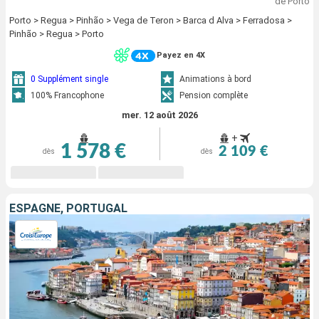
de Porto
Porto > Regua > Pinhão > Vega de Teron > Barca d Alva > Ferradosa >
Pinhão > Regua > Porto
Payez en 4X
0 Supplément single
Animations à bord
100% Francophone
Pension complète
mer. 12 août 2026
+
1 578 €
2 109 €
dès
dès
ESPAGNE, PORTUGAL