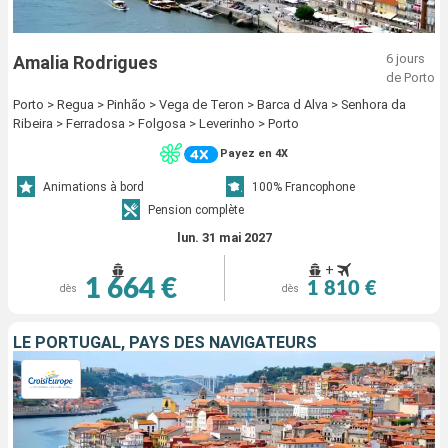
6 jours
Amalia Rodrigues
de Porto
Porto > Regua > Pinhão > Vega de Teron > Barca d Alva > Senhora da
Ribeira > Ferradosa > Folgosa > Leverinho > Porto
Payez en 4X
Animations à bord
100% Francophone
Pension complète
lun. 31 mai 2027
+
1 664 €
1 810 €
dès
dès
LE PORTUGAL, PAYS DES NAVIGATEURS