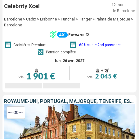
12 jours
Celebrity Xcel
de Barcelone
Barcelone > Cadix > Lisbonne > Funchal > Tanger > Palma de Majorque >
Barcelone
Payez en 4X
Croisières Premium
-60% sur le 2nd passager
Pension complète
lun. 26 avr. 2027
+
1 901 €
2 045 €
dès
dès
ROYAUME-UNI, PORTUGAL, MAJORQUE, TENERIFE, ESPAGNE