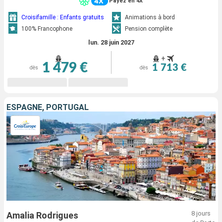
Payez en 4X
Croisifamille : Enfants gratuits
Animations à bord
100% Francophone
Pension complète
lun. 28 juin 2027
+
1 479 €
1 713 €
dès
dès
ESPAGNE, PORTUGAL
8 jours
Amalia Rodrigues