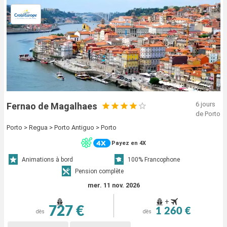
6 jours
Fernao de Magalhaes
de Porto
Porto > Regua > Porto Antiguo > Porto
Payez en 4X
Animations à bord
100% Francophone
Pension complète
mer. 11 nov. 2026
+
727 €
1 260 €
dès
dès