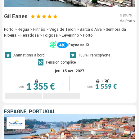
6 jours
Gil Eanes
de Porto
Porto > Regua > Pinhão > Vega de Teron > Barca d Alva > Senhora da
Ribeira > Ferradosa > Folgosa > Leverinho > Porto
Payez en 4X
Animations à bord
100% Francophone
Pension complète
jeu. 15 avr. 2027
+
1 355 €
1 559 €
dès
dès
ESPAGNE, PORTUGAL