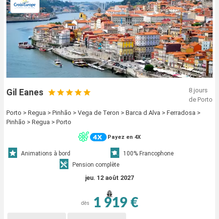
8 jours
Gil Eanes
de Porto
Porto > Regua > Pinhão > Vega de Teron > Barca d Alva > Ferradosa >
Pinhão > Regua > Porto
Payez en 4X
Animations à bord
100% Francophone
Pension complète
jeu. 12 août 2027
1 919 €
dès