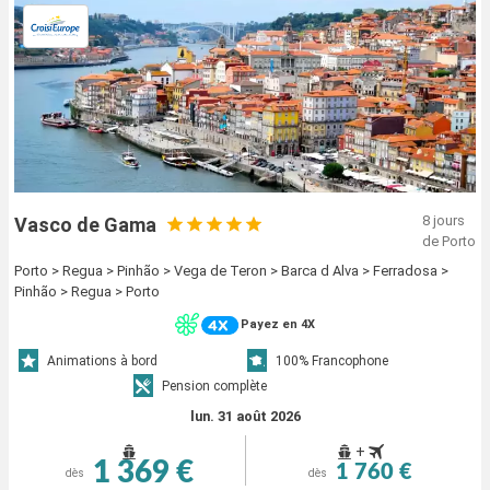
8 jours
Vasco de Gama
de Porto
Porto > Regua > Pinhão > Vega de Teron > Barca d Alva > Ferradosa >
Pinhão > Regua > Porto
Payez en 4X
Animations à bord
100% Francophone
Pension complète
lun. 31 août 2026
+
1 369 €
1 760 €
dès
dès