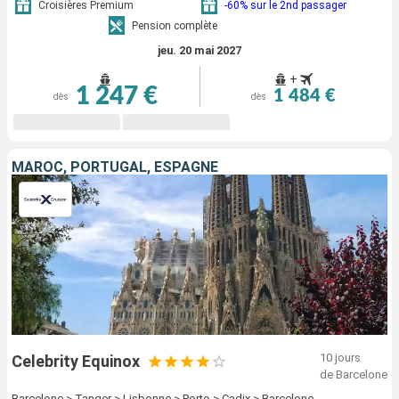
Croisières Premium
-60% sur le 2nd passager
Pension complète
jeu. 20 mai 2027
+
1 247 €
1 484 €
dès
dès
MAROC, PORTUGAL, ESPAGNE
10 jours
Celebrity Equinox
de Barcelone
Barcelone > Tanger > Lisbonne > Porto > Cadix > Barcelone