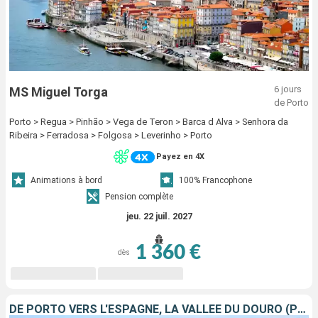
6 jours
MS Miguel Torga
de Porto
Porto > Regua > Pinhão > Vega de Teron > Barca d Alva > Senhora da
Ribeira > Ferradosa > Folgosa > Leverinho > Porto
Payez en 4X
Animations à bord
100% Francophone
Pension complète
jeu. 22 juil. 2027
1 360 €
dès
DE PORTO VERS L'ESPAGNE, LA VALLÉE DU DOURO (PORTUGAL) ET SALAMANQUE (ESPAGNE)