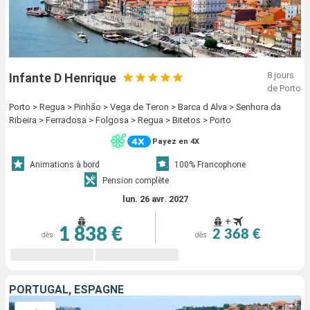
8 jours
Infante D Henrique
de Porto
Porto > Regua > Pinhão > Vega de Teron > Barca d Alva > Senhora da
Ribeira > Ferradosa > Folgosa > Regua > Bitetos > Porto
Payez en 4X
Animations à bord
100% Francophone
Pension complète
lun. 26 avr. 2027
+
1 838 €
2 368 €
dès
dès
PORTUGAL, ESPAGNE