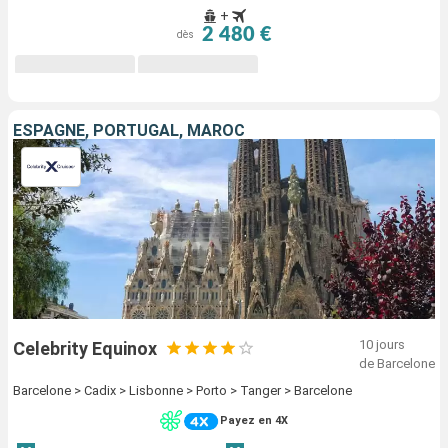
+
2 480 €
dès
ESPAGNE, PORTUGAL, MAROC
10 jours
Celebrity Equinox
de Barcelone
Barcelone > Cadix > Lisbonne > Porto > Tanger > Barcelone
Payez en 4X