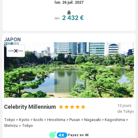
lun. 26 juil. 2027
2 432 €
dès
JAPON
13 jours
Celebrity Millennium
de Tokyo
Tokyo > Kyoto > kochi > Hiroshima > Pusan > Nagasaki > Kagoshima >
Shimizu > Tokyo
Payez en 4X