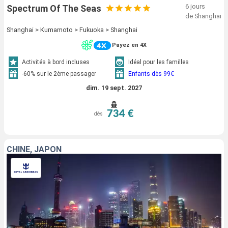
6 jours
Spectrum Of The Seas
de Shanghai
Shanghai > Kumamoto > Fukuoka > Shanghai
Payez en 4X
Activités à bord incluses
Idéal pour les familles
-60% sur le 2ème passager
Enfants dès 99€
dim. 19 sept. 2027
734 €
dès
CHINE, JAPON