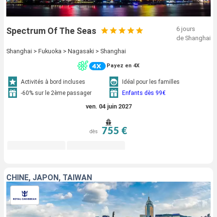
6 jours
Spectrum Of The Seas
de Shanghai
Shanghai > Fukuoka > Nagasaki > Shanghai
Payez en 4X
Activités à bord incluses
Idéal pour les familles
-60% sur le 2ème passager
Enfants dès 99€
ven. 04 juin 2027
755 €
dès
CHINE, JAPON, TAÏWAN