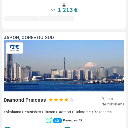
1 213 €
dès
JAPON, CORÉE DU SUD
9 jours
Diamond Princess
de Yokohama
Yokohama > Yatsishiro > Busan > Aomori > Hakodate > Yokohama
Payez en 4X