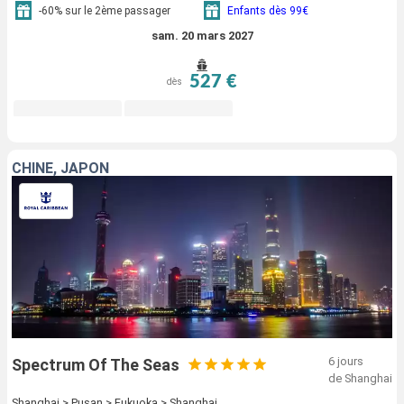
-60% sur le 2ème passager
Enfants dès 99€
sam. 20 mars 2027
527 €
dès
CHINE, JAPON
6 jours
Spectrum Of The Seas
de Shanghai
Shanghai > Pusan > Fukuoka > Shanghai