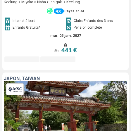
Keelung > Miyako > Naha > Ishigaki > Keelung
Payez en 4X
Internet à bord
Clubs Enfants dès 3 ans
Enfants Gratuits*
Pension complète
mar. 05 janv. 2027
441 €
dès
JAPON, TAÏWAN