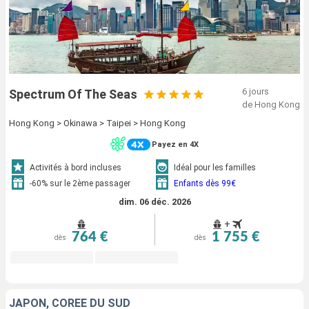
6 jours
Spectrum Of The Seas
de Hong Kong
Hong Kong > Okinawa > Taipei > Hong Kong
Payez en 4X
Activités à bord incluses
Idéal pour les familles
-60% sur le 2ème passager
Enfants dès 99€
dim. 06 déc. 2026
+
764 €
1 755 €
dès
dès
JAPON, CORÉE DU SUD