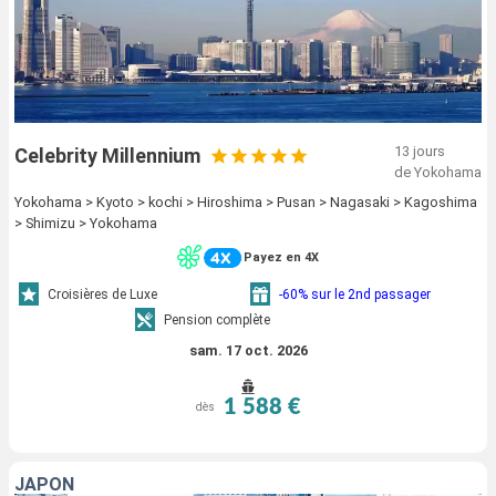
13 jours
Celebrity Millennium
de Yokohama
Yokohama > Kyoto > kochi > Hiroshima > Pusan > Nagasaki > Kagoshima
> Shimizu > Yokohama
Payez en 4X
Croisières de Luxe
-60% sur le 2nd passager
Pension complète
sam. 17 oct. 2026
1 588 €
dès
JAPON