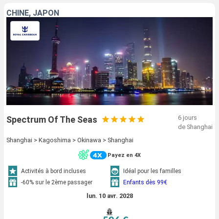
CHINE, JAPON
6 jours
Spectrum Of The Seas
de Shanghai
Shanghai > Kagoshima > Okinawa > Shanghai
Payez en 4X
Activités à bord incluses
Idéal pour les familles
-60% sur le 2ème passager
Enfants dès 99€
lun. 10 avr. 2028