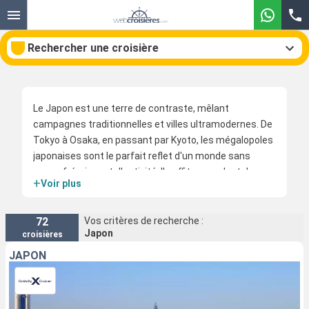
Rechercher une croisière
Le Japon est une terre de contraste, mêlant
Nos destinations
campagnes traditionnelles et villes ultramodernes. De
Tokyo à Osaka, en passant par Kyoto, les mégalopoles
Mois de départ
japonaises sont le parfait reflet d'un monde sans
cesse frémissant d'activité. Il suffit cependant de
+
Voir plus
Ports
Compagnies
s'éloigner des villes pour plonger au cœur du Japon
ancestral. Forêt de bambous, temples anciens et
Rechercher
marchés traditionnels sont au programme. Le tout
72
Vos critères de recherche :
Japon
croisières
dominé par les hauteurs enneigées du Mont Fuji.
JAPON