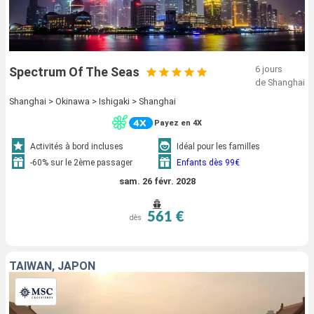
6 jours
Spectrum Of The Seas
de Shanghai
Shanghai > Okinawa > Ishigaki > Shanghai
Payez en 4X
Activités à bord incluses
Idéal pour les familles
-60% sur le 2ème passager
Enfants dès 99€
sam. 26 févr. 2028
561 €
dès
TAÏWAN, JAPON