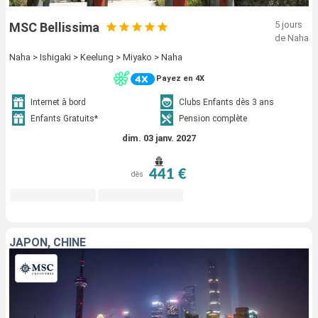
5 jours
MSC Bellissima
de Naha
Naha > Ishigaki > Keelung > Miyako > Naha
Payez en 4X
Internet à bord
Clubs Enfants dès 3 ans
Enfants Gratuits*
Pension complète
dim. 03 janv. 2027
441 €
dès
JAPON, CHINE