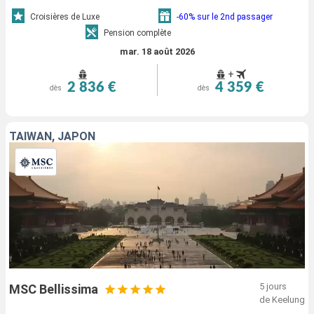
Croisières de Luxe
-60% sur le 2nd passager
Pension complète
mar. 18 août 2026
+
2 836 €
4 359 €
dès
dès
TAÏWAN, JAPON
5 jours
MSC Bellissima
de Keelung