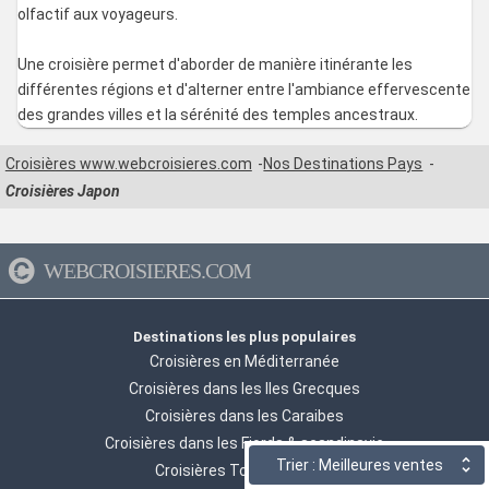
olfactif aux voyageurs.
Une croisière permet d'aborder de manière itinérante les
différentes régions et d'alterner entre l'ambiance effervescente
des grandes villes et la sérénité des temples ancestraux.
Croisières www.webcroisieres.com
Nos Destinations Pays
Croisières Japon
WEBCROISIERES.COM
Destinations les plus populaires
Croisières en Méditerranée
Croisières dans les Iles Grecques
Croisières dans les Caraibes
Croisières dans les Fjords & scandinavie
Trier : Meilleures ventes
Croisières Tour du monde