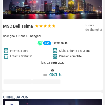
5 jours
MSC Bellissima
de Shanghai
Shanghai > Naha > Shanghai
Payez en 4X
Internet à bord
Clubs Enfants dès 3 ans
Enfants Gratuits*
Pension complète
lun. 02 août 2027
481 €
dès
CHINE, JAPON