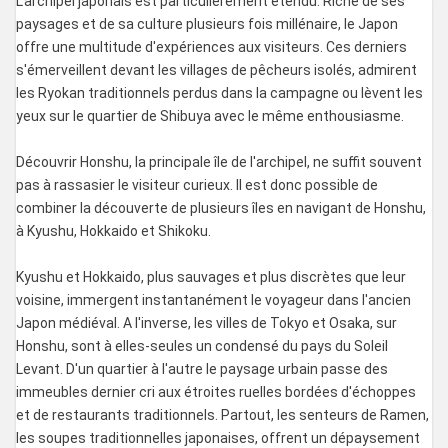
L'archipel japonais est particulièrement étendu. Riche de ses
paysages et de sa culture plusieurs fois millénaire, le Japon
offre une multitude d'expériences aux visiteurs. Ces derniers
s'émerveillent devant les villages de pêcheurs isolés, admirent
les Ryokan traditionnels perdus dans la campagne ou lèvent les
yeux sur le quartier de Shibuya avec le même enthousiasme.
Découvrir Honshu, la principale île de l'archipel, ne suffit souvent
pas à rassasier le visiteur curieux. Il est donc possible de
combiner la découverte de plusieurs îles en navigant de Honshu,
à Kyushu, Hokkaido et Shikoku.
Kyushu et Hokkaido, plus sauvages et plus discrètes que leur
voisine, immergent instantanément le voyageur dans l'ancien
Japon médiéval. A l'inverse, les villes de Tokyo et Osaka, sur
Honshu, sont à elles-seules un condensé du pays du Soleil
Levant. D'un quartier à l'autre le paysage urbain passe des
immeubles dernier cri aux étroites ruelles bordées d'échoppes
et de restaurants traditionnels. Partout, les senteurs de Ramen,
les soupes traditionnelles japonaises, offrent un dépaysement