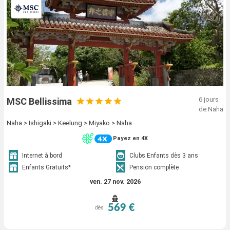
6 jours
MSC Bellissima
de Naha
Naha > Ishigaki > Keelung > Miyako > Naha
Payez en 4X
Internet à bord
Clubs Enfants dès 3 ans
Enfants Gratuits*
Pension complète
ven. 27 nov. 2026
569 €
dès