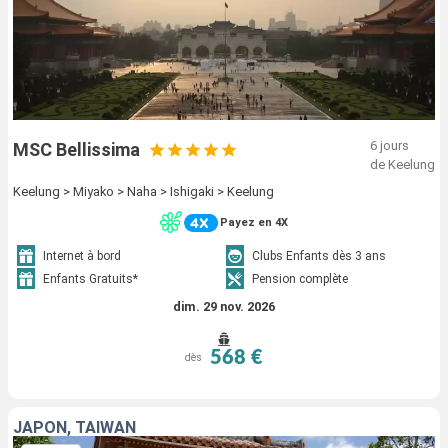
6 jours
MSC Bellissima
de Keelung
Keelung > Miyako > Naha > Ishigaki > Keelung
Payez en 4X
Internet à bord
Clubs Enfants dès 3 ans
Enfants Gratuits*
Pension complète
dim. 29 nov. 2026
568 €
dès
JAPON, TAÏWAN