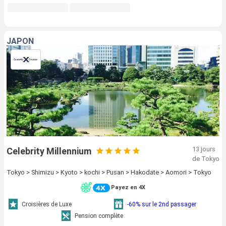
JAPON
13 jours
Celebrity Millennium
de Tokyo
Tokyo > Shimizu > Kyoto > kochi > Pusan > Hakodate > Aomori > Tokyo
Payez en 4X
Croisières de Luxe
-60% sur le 2nd passager
Pension complète