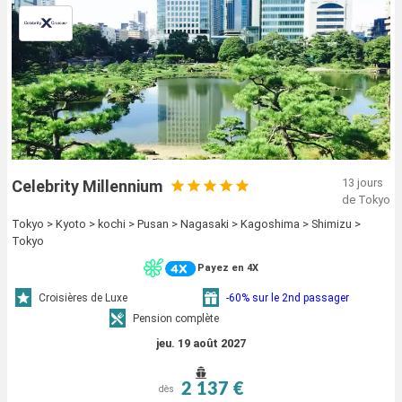
13 jours
Celebrity Millennium
de Tokyo
Tokyo > Kyoto > kochi > Pusan > Nagasaki > Kagoshima > Shimizu >
Tokyo
Payez en 4X
Croisières de Luxe
-60% sur le 2nd passager
Pension complète
jeu. 19 août 2027
2 137 €
dès