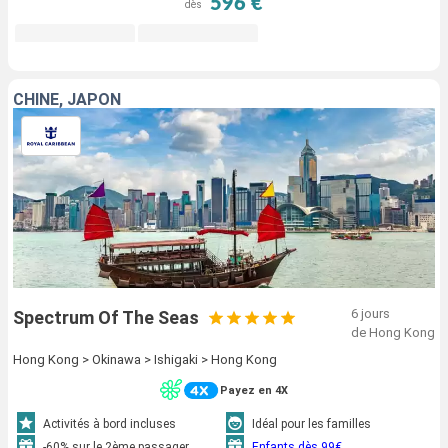
596 €
dès
CHINE, JAPON
6 jours
Spectrum Of The Seas
de Hong Kong
Hong Kong > Okinawa > Ishigaki > Hong Kong
Payez en 4X
Activités à bord incluses
Idéal pour les familles
-60% sur le 2ème passager
Enfants dès 99€