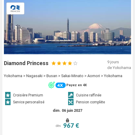
9 jours
Diamond Princess
de Yokohama
Yokohama > Nagasaki > Busan > Sakai-Minato > Aomori > Yokohama
Payez en 4X
Croisière Premium
Cuisine raffinée
Service personalisé
Pension complète
dim. 06 juin 2027
967 €
dès