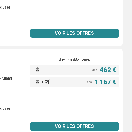
ncluses
VOIR LES OFFRES
dim. 13 déc. 2026
462 €
dès
> Miami
1 167 €
+
dès
ncluses
VOIR LES OFFRES