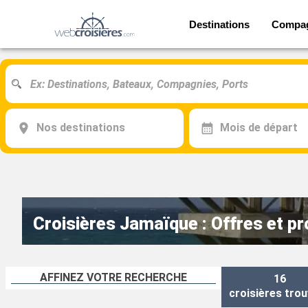
Destinations
Compa
Nos destinations
Mois de départ
Croisières Jamaïque : Offres et p
AFFINEZ VOTRE RECHERCHE
16
croisières
trou