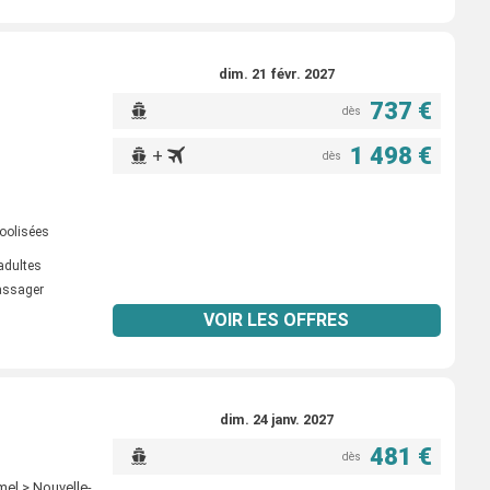
dim. 21 févr. 2027
737 €
dès
1 498 €
+
dès
oolisées
adultes
passager
VOIR LES OFFRES
dim. 24 janv. 2027
481 €
dès
el > Nouvelle-