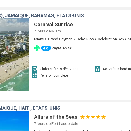
S), JAMAÏQUE, BAHAMAS, ÉTATS-UNIS
Carnival Sunrise
7 jours
de Miami
Miami > Grand Cayman > Ocho Rios > Celebration Key > M
Payez en 4X
Clubs enfants dès 2 ans
Activités à bord i
Pension complète
AÏQUE, HAÏTI, ÉTATS-UNIS
Allure of the Seas
7 jours
de Fort Lauderdale