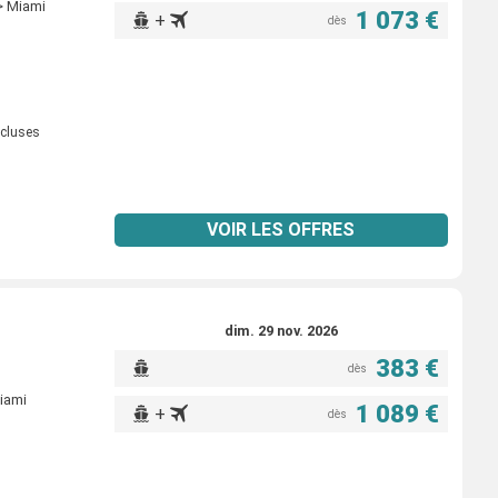
> Miami
1 073 €
+
dès
ncluses
VOIR LES OFFRES
dim. 29 nov. 2026
383 €
dès
iami
1 089 €
+
dès