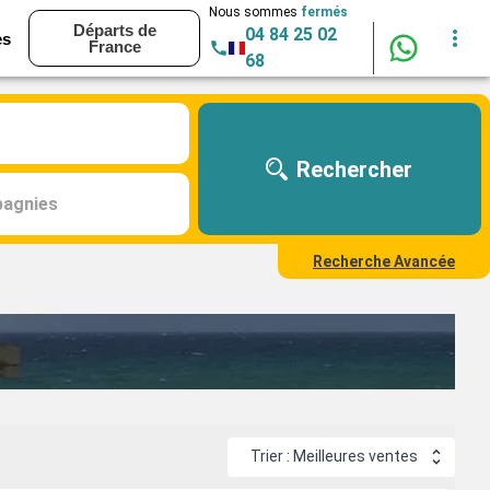
Nous sommes
fermés
Départs de
04 84 25 02
es
France
68
Rechercher
agnies
Recherche Avancée
Trier : Meilleures ventes