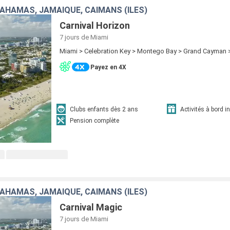
BAHAMAS, JAMAÏQUE, CAÏMANS (ÎLES)
Carnival Horizon
7 jours
de Miami
Miami > Celebration Key > Montego Bay > Grand Cayman 
Payez en 4X
Clubs enfants dès 2 ans
Activités à bord i
Pension complète
BAHAMAS, JAMAÏQUE, CAÏMANS (ÎLES)
Carnival Magic
7 jours
de Miami