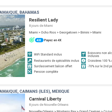
JAMAÏQUE, BAHAMAS
Resilient Lady
8 jours
de Miami
Miami > Ocho Rios > Georgetown > Bimini > Miami
Payez en 4X
Boissons non alc
WiFi Standard inclus
incluses
Restaurants de spécialités inclus
Croisières 100 % 
Surclassement balcon offert
-70% sur le 2nd 
Pension complète
AMAÏQUE, CAÏMANS (ÎLES), MEXIQUE
Carnival Liberty
8 jours
de Nouvelle-Orleans
Nouvelle-Orleans > Montego Bay > Grand Cayman > Cozum