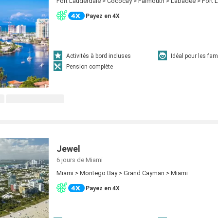
Fort Lauderdale > Cococay > Falmouth > Labadee > Fort 
Payez en 4X
Activités à bord incluses
Idéal pour les fam
Pension complète
Jewel
6 jours
de Miami
Miami > Montego Bay > Grand Cayman > Miami
Payez en 4X