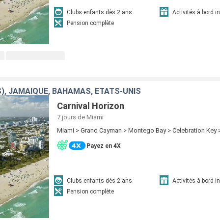
Clubs enfants dès 2 ans
Activités à bord i
Pension complète
S), JAMAÏQUE, BAHAMAS, ÉTATS-UNIS
Carnival Horizon
7 jours
de Miami
Miami > Grand Cayman > Montego Bay > Celebration Key 
Payez en 4X
Clubs enfants dès 2 ans
Activités à bord i
Pension complète