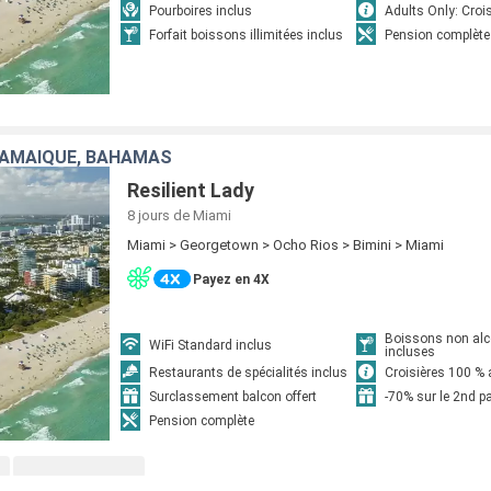
Pourboires inclus
Adults Only: Crois
Forfait boissons illimitées inclus
Pension complète
JAMAÏQUE, BAHAMAS
Resilient Lady
8 jours
de Miami
Miami > Georgetown > Ocho Rios > Bimini > Miami
Payez en 4X
Boissons non alc
WiFi Standard inclus
incluses
Restaurants de spécialités inclus
Croisières 100 % 
Surclassement balcon offert
-70% sur le 2nd 
Pension complète