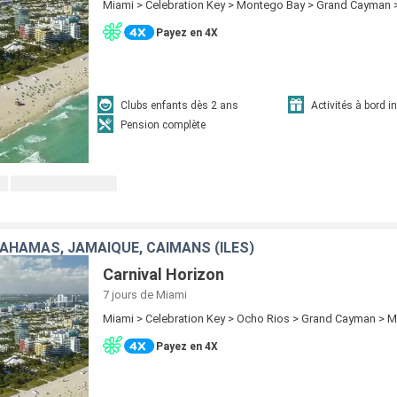
Miami > Celebration Key > Montego Bay > Grand Cayman 
Payez en 4X
Clubs enfants dès 2 ans
Activités à bord i
Pension complète
BAHAMAS, JAMAÏQUE, CAÏMANS (ÎLES)
Carnival Horizon
7 jours
de Miami
Miami > Celebration Key > Ocho Rios > Grand Cayman > M
Payez en 4X