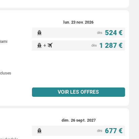
lun. 23 nov. 2026
524 €
dès
iami
1 287 €
+
dès
ncluses
VOIR LES OFFRES
dim. 26 sept. 2027
677 €
dès