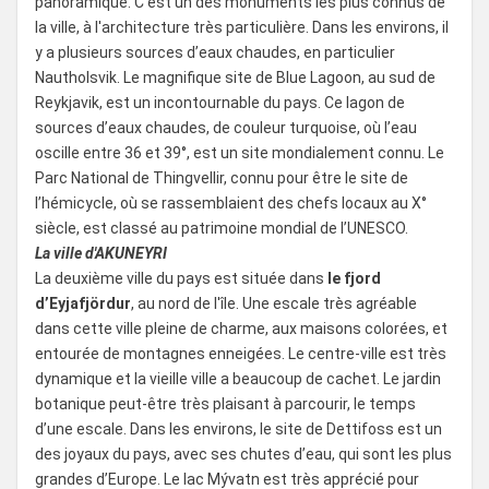
panoramique. C'est un des monuments les plus connus de
la ville, à l'architecture très particulière. Dans les environs, il
y a plusieurs sources d’eaux chaudes, en particulier
Nautholsvik. Le magnifique site de Blue Lagoon, au sud de
Reykjavik, est un incontournable du pays. Ce lagon de
sources d’eaux chaudes, de couleur turquoise, où l’eau
oscille entre 36 et 39°, est un site mondialement connu. Le
Parc National de Thingvellir, connu pour être le site de
l’hémicycle, où se rassemblaient des chefs locaux au X°
siècle, est classé au patrimoine mondial de l’UNESCO.
La ville d'AKUNEYRI
La deuxième ville du pays est située dans
le fjord
d’Eyjafjördur
, au nord de l'île. Une escale très agréable
dans cette ville pleine de charme, aux maisons colorées, et
entourée de montagnes enneigées. Le centre-ville est très
dynamique et la vieille ville a beaucoup de cachet. Le jardin
botanique peut-être très plaisant à parcourir, le temps
d’une escale. Dans les environs, le site de Dettifoss est un
des joyaux du pays, avec ses chutes d’eau, qui sont les plus
grandes d’Europe. Le lac Mývatn est très apprécié pour