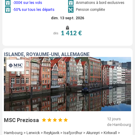
-300€ sur les vols
Animations à bord exclusives
-50% sur tous les départs
Pension complète
dim. 13 sept. 2026
1 412 €
dès
ISLANDE, ROYAUME-UNI, ALLEMAGNE
12 jours
MSC Preziosa
de Hambourg
Hambourg > Lerwick > Reykjavik > Isafjordhur > Akureyri > Kirkwall >