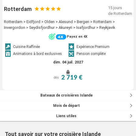
15 jours
Rotterdam
de Rotterdam
Rotterdam > Eidfjord > Olden > Alesund > Bergen > Rotterdam >
Invergordon > Seydisfjordhur > Akureyri > Isafjordhur > Reykjavik
Payez en 4X
Cuisine Raffinée
Expérience Premium
Animations à bord exclusives
Pension complète
dim. 04 juil. 2027
2 719 €
dès
Bateaux de croisières Islande
Mois de départ
Liens utiles
Tout savoir sur votre croisière Islande