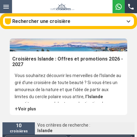
Rechercher une croisière
Nos destinations
Croisières Islande : Offres et promotions 2026 -
2027
Mois de départ
Vous souhaitez découvrir les merveilles de l’Islande au
gré d’une croisière de toute beauté ? Si vous êtes un
Ports
Compagnies
amoureux de la nature et que l’idée de partir aux
limites du cercle polaire vous attire,
l’Islande
Rechercher
constituera sans nul doute une destination de
+
Voir plus
villégiature à privilégier.
Vous trouverez sur les lieux un paysage volcanique
10
Vos critères de recherche :
Islande
croisières
naturel fascinant et un relief géologique étonnant,