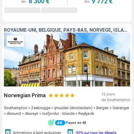
8 300 €
9 772 €
dès
dès
ROYAUME-UNI, BELGIQUE, PAYS-BAS, NORVÈGE, ISLANDE
12 jours
Norwegian Prima
de Southampton
Southampton > Zeebrugge > Ijmuiden (Amsterdam) > Bergen > Geiranger
> Alesund > Akureyri > Isafjordur - Islande > Reykjavik
Payez en 4X
Animations à bord exclusives
-50% sur tous les départs