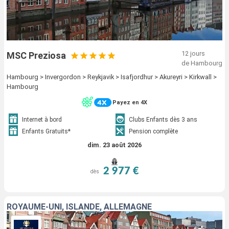
12 jours
MSC Preziosa
de Hambourg
Hambourg > Invergordon > Reykjavik > Isafjordhur > Akureyri > Kirkwall >
Hambourg
Payez en 4X
Internet à bord
Clubs Enfants dès 3 ans
Enfants Gratuits*
Pension complète
dim. 23 août 2026
2 977 €
dès
ROYAUME-UNI, ISLANDE, ALLEMAGNE