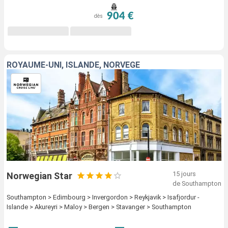
moments privilégiés à partager en famille ou entre
904 €
dès
amis. Visitez l'Islande et ses merveilles sur un
paquebot haut de gamme et repartez la tête pleine de
souvenirs.
ROYAUME-UNI, ISLANDE, NORVÈGE
15 jours
Norwegian Star
de Southampton
Southampton > Edimbourg > Invergordon > Reykjavik > Isafjordur -
Islande > Akureyri > Maloy > Bergen > Stavanger > Southampton