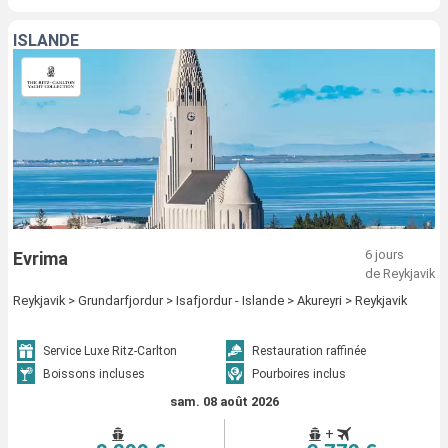
ISLANDE
6 jours
Evrima
de Reykjavik
Reykjavik > Grundarfjordur > Isafjordur - Islande > Akureyri > Reykjavik
Service Luxe Ritz-Carlton
Restauration raffinée
Boissons incluses
Pourboires inclus
sam. 08 août 2026
+