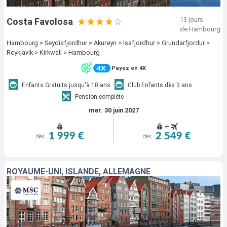
13 jours
Costa Favolosa
de Hambourg
Hambourg > Seydisfjordhur > Akureyri > Isafjordhur > Grundarfjordur >
Reykjavik > Kirkwall > Hambourg
Payez en 4X
Enfants Gratuits jusqu'à 18 ans
Club Enfants dès 3 ans
Pension complète
mer. 30 juin 2027
+
1 999 €
2 549 €
dès
dès
ROYAUME-UNI, ISLANDE, ALLEMAGNE