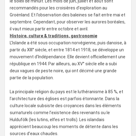
le soleil de minuit. Les mois de juin, juillet et août sont
recommandés pour les croisières d’exploration au
Groënland. Et l’observation des baleines se fait entre mai et
septembre. Cependant, pour observer les aurores boréales,
il vaut mieux partir entre octobre et avril.
Histoire, culture & traditions, gastronomie
L’Islande a été sous occupation norvégienne, puis danoise, à
partir du XIII° siècle, et entre 1814 et 1918, se développe un
mouvement d’Indépendance. Elle devient officiellement une
république en 1944. Par ailleurs, au XV° siècle elle a subi
deux vagues de peste noire, qui ont décimé une grande
partie de la population.
La principale religion du pays est le luthéranisme à 85 %, et
l’architecture des églises est parfois étonnante. Dans la
culture locale subsiste des croyances dans les éléments
surnaturels comme l’existence des revenants ou le
Huldufólk (les lutins, elfes et trolls). Les islandais
apprécient beaucoup les moments de détente dans les
sources d’eaux chaudes.