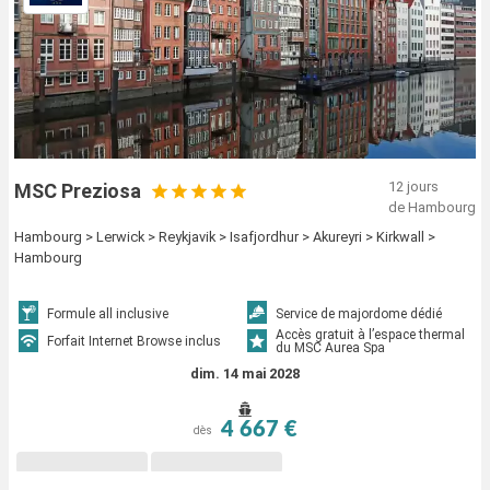
12 jours
MSC Preziosa
de Hambourg
Hambourg > Lerwick > Reykjavik > Isafjordhur > Akureyri > Kirkwall >
Hambourg
Formule all inclusive
Service de majordome dédié
Accès gratuit à l’espace thermal
Forfait Internet Browse inclus
du MSC Aurea Spa
dim. 14 mai 2028
4 667 €
dès