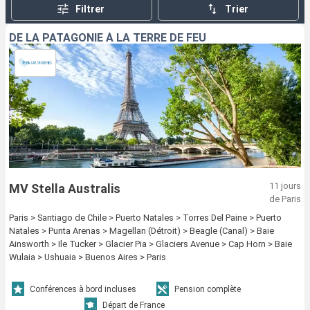
Filtrer
Trier
DE LA PATAGONIE À LA TERRE DE FEU
11 jours
MV Stella Australis
de Paris
Paris > Santiago de Chile > Puerto Natales > Torres Del Paine > Puerto
Natales > Punta Arenas > Magellan (Détroit) > Beagle (Canal) > Baie
Ainsworth > Ile Tucker > Glacier Pia > Glaciers Avenue > Cap Horn > Baie
Wulaia > Ushuaia > Buenos Aires > Paris
Conférences à bord incluses
Pension complète
Départ de France