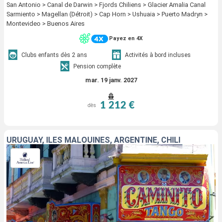
San Antonio > Canal de Darwin > Fjords Chiliens > Glacier Amalia Canal
Sarmiento > Magellan (Détroit) > Cap Horn > Ushuaia > Puerto Madryn >
Montevideo > Buenos Aires
Payez en 4X
Clubs enfants dès 2 ans
Activités à bord incluses
Pension complète
mar. 19 janv. 2027
1 212 €
dès
URUGUAY, ÎLES MALOUINES, ARGENTINE, CHILI