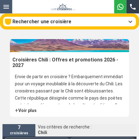
Rechercher une croisière
Nos destinations
Croisières Chili : Offres et promotions 2026 -
2027
Mois de départ
Envie de partir en croisière ? Embarquement immédiat
pour un voyage inoubliable à la découverte du Chili. Les
Ports
Compagnies
croisières passant par le Chili sont éblouissantes.
Cette république désignée comme le pays des poètes
Rechercher
est riche en découvertes ; de la culture traditionnelle
+
Voir plus
aux lieux incontournables comme l’île de Pâques ou la
région des Lacs, le Chili est un lieu à découvrir sans
modération.
7
Vos critères de recherche :
Chili
croisières