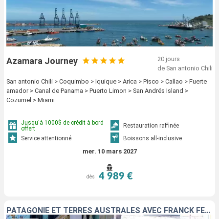
20 jours
Azamara Journey
de San antonio Chili
San antonio Chili > Coquimbo > Iquique > Arica > Pisco > Callao > Fuerte
amador > Canal de Panama > Puerto Limon > San Andrés Island >
Cozumel > Miami
Jusqu'à 1000$ de crédit à bord
Restauration raffinée
offert
Service attentionné
Boissons all-inclusive
mer. 10 mars 2027
4 989 €
dès
PATAGONIE ET TERRES AUSTRALES AVEC FRANCK FERRAND : ARGENTINE & CHILI