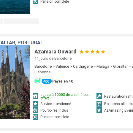
Pension complète
RALTAR, PORTUGAL
Azamara Onward
11 jours
de Barcelone
Barcelone > Valence > Carthagene > Malaga > Gibraltar > S
Lisbonne
Payez en 4X
Jusqu'à 1000$ de crédit à bord
Restauration raff
offert
Service attentionné
Boissons all-incl
Pourboires inclus
AzAmazing Eveni
Pension complète