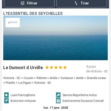
Seychelles sont archipel de 115 îles. La plupart
Filtrer
Trier
parsemées de plages et criques paradisiaques. Sur
certaines reposent d’impressionnants rochers de
L?ESSENTIEL DES SEYCHELLES
granit, polis par les vagues, et bordés d’une végétation
luxuriante. Plusieurs réserves assurent la protection
des récifs coralliens et de la faune locale, des
nombreux oiseaux, magnifiques tortues de terre et
des différentes variétés de poissons.
Certaines îles sont très touristiques et mondialement
connues comme Mahé, La Digue ou Praslin, mais les
autres îles, plus petites, ont aussi beaucoup de
9 jours
Le Dumont d Urville
charme et méritent une escale. Durant une croisière
de Victoria - SC
aux Seychelles, une escale à Aride, Grande Sœur, île
Victoria - SC > Cousin > Rémire > Aride > Curieuse > Aride > Grande soeur
Curieuse, île Cousine, ou plus au sud, la très jolie île
> Praslin > La Digue > Victoria - SC
Coco et l’Atoll Saint Joseph, seront donc des
destinations merveilleuses, pour le plus grand plaisir
Luxe Francophone
Service Majordome inclus
des voyageurs.
Boissons incluses
Gastronomie Ducasse Conseil
lun. 17 janv. 2028
La destination aux Seychelles est proposée par