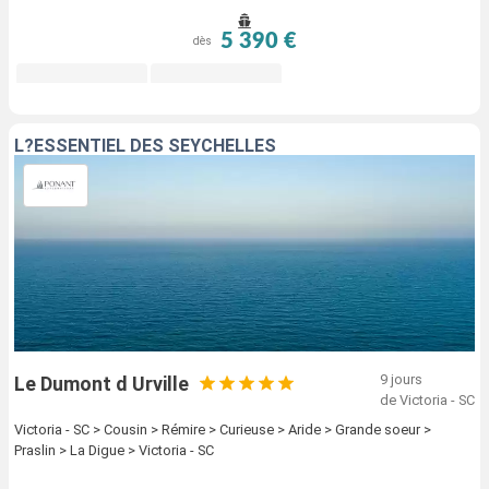
plusieurs compagnies de croisières, qui ont
5 390 €
dès
sélectionné les plus belles escales et destinations.
Les compagnies Costa Croisières
, Dream Yacht
Charter,
la compagnie Ponant
et Variety Cruises
proposent différentes destinations dans l’archipel, en
L?ESSENTIEL DES SEYCHELLES
général au départ de Mahé.
9 jours
Le Dumont d Urville
de Victoria - SC
Victoria - SC > Cousin > Rémire > Curieuse > Aride > Grande soeur >
Praslin > La Digue > Victoria - SC