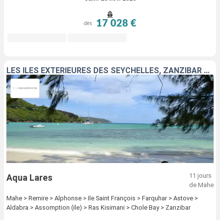
17 028 €
dès
LES ÎLES EXTÉRIEURES DES SEYCHELLES, ZANZIBAR ET TANZANIE
11 jours
Aqua Lares
de Mahe
Mahe > Remire > Alphonse > Ile Saint François > Farquhar > Astove >
Aldabra > Assomption (ile) > Ras Kisimani > Chole Bay > Zanzibar