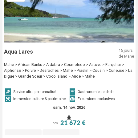
15 jours
Aqua Lares
de Mahe
Mahe > African Banks > Aldabra > Cosmoledo > Astove > Farquhar >
Alphonse > Poivre > Desroches > Mahe > Praslin > Cousin > Curieuse > La
Digue > Grande Soeur > Coco Island > Aride > Mahe
Service ultra-personnalisé
Gastronomie de chefs
Immersion culture & patrimoine
Excursions exclusives
sam. 14 nov. 2026
21 672 €
dès