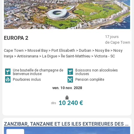
17 jours
EUROPA 2
de Cape Town
Cape Town > Mossel Bay > Port Elisabeth > Durban > Nosy Be > Nosy
Iranja > Antisiranana > La Digue > Île Saint-Matthieu > Victoria - SC
Une bouteille de champagne de
Boissons non alcoolisées
bienvenue incluse
incluses
Pourboires inclus
Pension complète
ven. 10 nov. 2028
10 240 €
dès
ZANZIBAR, TANZANIE ET LES ÎLES EXTÉRIEURES DES SEYCHELLES