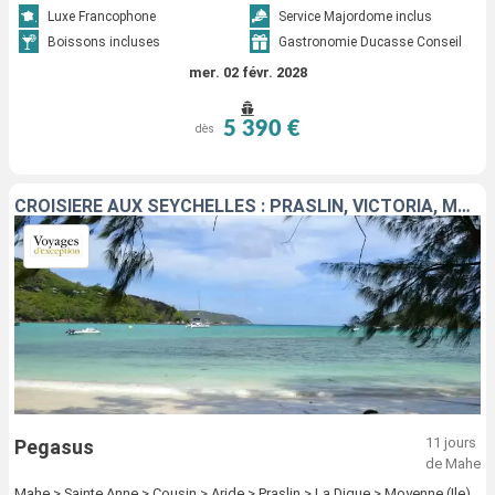
Luxe Francophone
Service Majordome inclus
Boissons incluses
Gastronomie Ducasse Conseil
mer. 02 févr. 2028
5 390 €
dès
CROISIÈRE AUX SEYCHELLES : PRASLIN, VICTORIA, MAHÉ
11 jours
Pegasus
de Mahe
Mahe > Sainte Anne > Cousin > Aride > Praslin > La Digue > Moyenne (Ile)