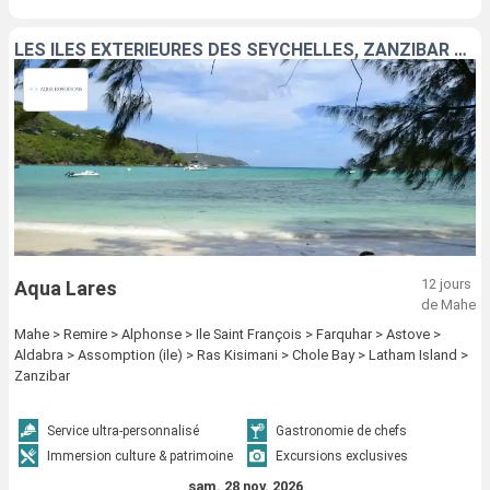
LES ÎLES EXTÉRIEURES DES SEYCHELLES, ZANZIBAR ET TANZANIE
12 jours
Aqua Lares
de Mahe
Mahe > Remire > Alphonse > Ile Saint François > Farquhar > Astove >
Aldabra > Assomption (ile) > Ras Kisimani > Chole Bay > Latham Island >
Zanzibar
Service ultra-personnalisé
Gastronomie de chefs
Immersion culture & patrimoine
Excursions exclusives
sam. 28 nov. 2026