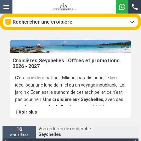
Rechercher une croisière
Nos destinations
Croisières Seychelles : Offres et promotions
2026 - 2027
Mois de départ
C’est une destination idyllique, paradisiaque, le lieu
idéal pour une lune de miel ou un voyage inoubliable. Le
Ports
Compagnies
jardin d’Eden est le surnom de cet archipel et ce n’est
pas pour rien.
Une croisière aux Seychelles
, avec des
Rechercher
escales sur les plus belles îles, sera indélébile.
+
Voir plus
Plusieurs croisières avec différentes destinations aux
Seychelles sont proposées aux voyageurs.
16
Vos critères de recherche :
Seychelles
croisières
Situés à l’Est de l’Afrique,
dans l’Océan Indien
, les