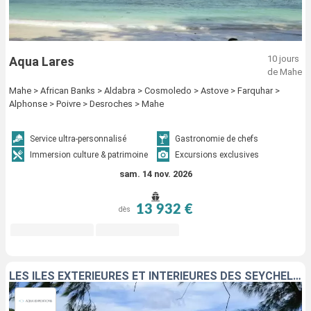
10 jours
Aqua Lares
de Mahe
Mahe > African Banks > Aldabra > Cosmoledo > Astove > Farquhar >
Alphonse > Poivre > Desroches > Mahe
Service ultra-personnalisé
Gastronomie de chefs
Immersion culture & patrimoine
Excursions exclusives
sam. 14 nov. 2026
13 932 €
dès
LES ÎLES EXTÉRIEURES ET INTÉRIEURES DES SEYCHELLES