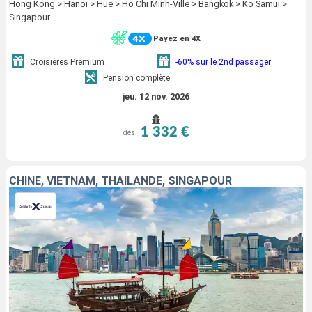
Hong Kong > Hanoï > Hue > Ho Chi Minh-Ville > Bangkok > Ko Samui >
Singapour
Payez en 4X
Croisières Premium
-60% sur le 2nd passager
Pension complète
jeu. 12 nov. 2026
1 332 €
dès
CHINE, VIETNAM, THAÏLANDE, SINGAPOUR