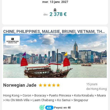
mer. 13 janv. 2027
2 378 €
dès
CHINE, PHILIPPINES, MALAISIE, BRUNEI, VIETNAM, THAÏLANDE, SINGAPOUR
15 jours
Norwegian Jade
de Hong Kong
Hong Kong > Coron > Boracay > Puerto Princesa > Kota Kinabalu > Muara
> Ho Chi Minh-Ville > Laem Chabang > Ko Samui > Singapour
Payez en 4X