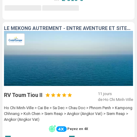
LE MÉKONG AUTREMENT - ENTRE AVENTURE ET SITES INCONTOURNABLES
11 jours
RV Toum Tiou II
de Ho Chi Minh-Ville
Ho Chi Minh-Ville > Cai Be > Sa Dec > Chau Doc > Phnom Penh > Kampong
Chhnang > Koh Chen > Siem Reap > Angkor (Angkor Vat) > Siem Reap >
Angkor (Angkor Vat)
Payez en 4X