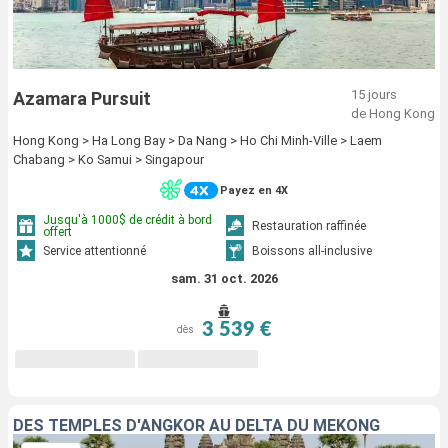
15 jours
Azamara Pursuit
de Hong Kong
Hong Kong > Ha Long Bay > Da Nang > Ho Chi Minh-Ville > Laem
Chabang > Ko Samui > Singapour
Payez en 4X
Jusqu'à 1000$ de crédit à bord
Restauration raffinée
offert
Service attentionné
Boissons all-inclusive
sam. 31 oct. 2026
3 539 €
dès
DES TEMPLES D'ANGKOR AU DELTA DU MÉKONG