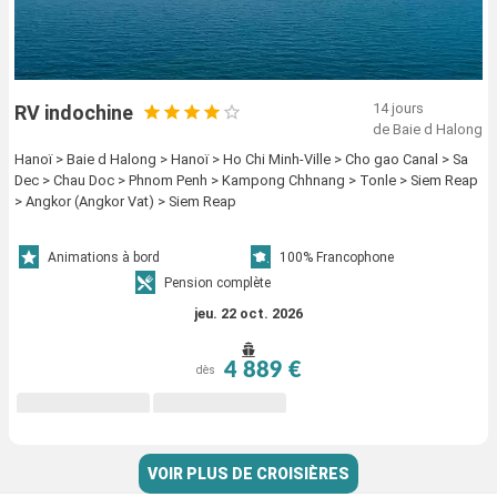
14 jours
RV indochine
de Baie d Halong
Hanoï > Baie d Halong > Hanoï > Ho Chi Minh-Ville > Cho gao Canal > Sa
Dec > Chau Doc > Phnom Penh > Kampong Chhnang > Tonle > Siem Reap
> Angkor (Angkor Vat) > Siem Reap
Animations à bord
100% Francophone
Pension complète
jeu. 22 oct. 2026
4 889 €
dès
VOIR PLUS DE CROISIÈRES