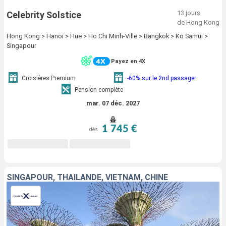
13 jours
Celebrity Solstice
de Hong Kong
Hong Kong > Hanoï > Hue > Ho Chi Minh-Ville > Bangkok > Ko Samui >
Singapour
Payez en 4X
Croisières Premium
-60% sur le 2nd passager
Pension complète
mar. 07 déc. 2027
1 745 €
dès
SINGAPOUR, THAÏLANDE, VIETNAM, CHINE