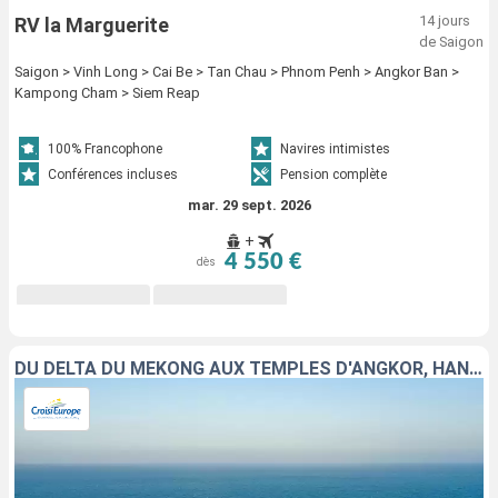
14 jours
RV la Marguerite
de Saigon
Saigon > Vinh Long > Cai Be > Tan Chau > Phnom Penh > Angkor Ban >
Kampong Cham > Siem Reap
100% Francophone
Navires intimistes
Conférences incluses
Pension complète
mar. 29 sept. 2026
+
4 550 €
dès
DU DELTA DU MÉKONG AUX TEMPLES D'ANGKOR, HANOÏ ET LA BAIE D'ALONG (FORMULE PORT/PORT)