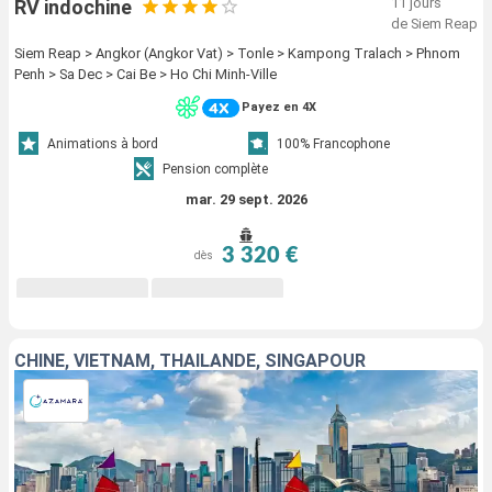
11 jours
RV indochine
de Siem Reap
Siem Reap > Angkor (Angkor Vat) > Tonle > Kampong Tralach > Phnom
Penh > Sa Dec > Cai Be > Ho Chi Minh-Ville
Payez en 4X
Animations à bord
100% Francophone
Pension complète
mar. 29 sept. 2026
3 320 €
dès
CHINE, VIETNAM, THAÏLANDE, SINGAPOUR