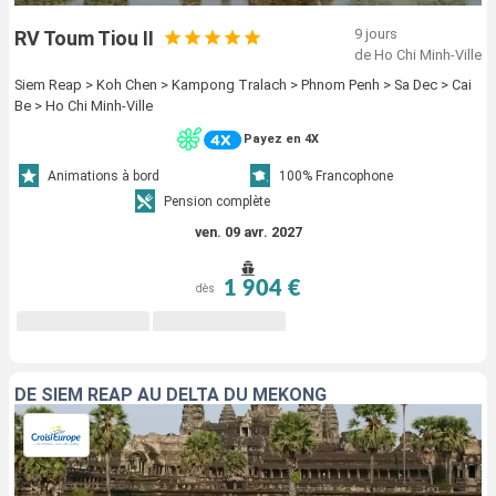
9 jours
RV Toum Tiou II
de Ho Chi Minh-Ville
Siem Reap > Koh Chen > Kampong Tralach > Phnom Penh > Sa Dec > Cai
Be > Ho Chi Minh-Ville
Payez en 4X
Animations à bord
100% Francophone
Pension complète
ven. 09 avr. 2027
1 904 €
dès
DE SIEM REAP AU DELTA DU MÉKONG