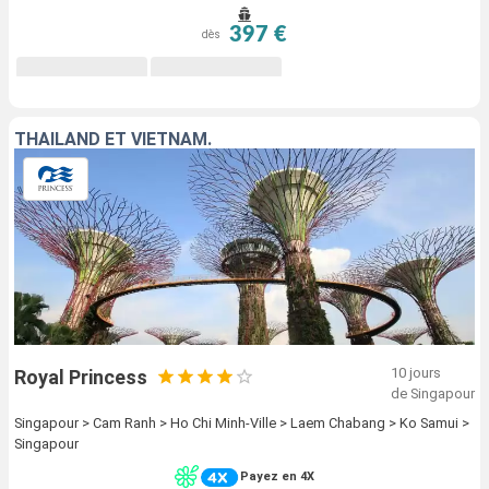
397 €
dès
THAILAND ET VIETNAM.
10 jours
Royal Princess
de Singapour
Singapour > Cam Ranh > Ho Chi Minh-Ville > Laem Chabang > Ko Samui >
Singapour
Payez en 4X