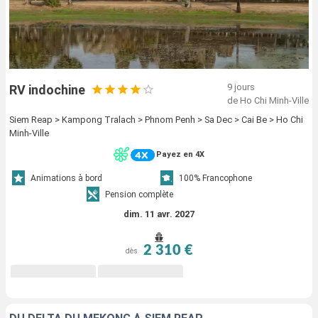
9 jours
RV indochine
de Ho Chi Minh-Ville
Siem Reap > Kampong Tralach > Phnom Penh > Sa Dec > Cai Be > Ho Chi
Minh-Ville
Payez en 4X
Animations à bord
100% Francophone
Pension complète
dim. 11 avr. 2027
2 310 €
dès