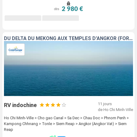
2 980 €
dès
DU DELTA DU MÉKONG AUX TEMPLES D'ANGKOR (FORMULE PORT/PORT)
11 jours
RV indochine
de Ho Chi Minh-Ville
Ho Chi Minh-Ville > Cho gao Canal > Sa Dec > Chau Doc > Phnom Penh >
Kampong Chhnang > Tonle > Siem Reap > Angkor (Angkor Vat) > Siem
Reap