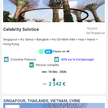
16 jours
Celebrity Solstice
de Singapour
Singapour > Ko Samui > Bangkok > Ho Chi Minh-Ville > Hue > Hanoï >
Hong Kong
Payez en 4X
Croisières Premium
-60% sur le 2nd passager
Pension complète
ven. 18 déc. 2026
2 142 €
dès
SINGAPOUR, THAÏLANDE, VIETNAM, CHINE