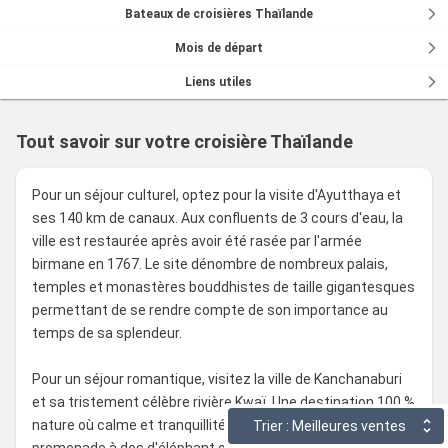
Bateaux de croisières Thaïlande
Mois de départ
Liens utiles
Tout savoir sur votre croisière Thaïlande
Pour un séjour culturel, optez pour la visite d'Ayutthaya et
ses 140 km de canaux. Aux confluents de 3 cours d'eau, la
ville est restaurée après avoir été rasée par l'armée
birmane en 1767. Le site dénombre de nombreux palais,
temples et monastères bouddhistes de taille gigantesques
permettant de se rendre compte de son importance au
temps de sa splendeur.
Pour un séjour romantique, visitez la ville de Kanchanaburi
et sa tristement célèbre rivière Kwaï. Une destination 100 %
nature où calme et tranquillité se vivent au gré de
Trier : Meilleures ventes
promenade à dos d'éléphant ou en bateau. Les hôtels