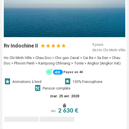
9 jours
Rv Indochine II
de Ho Chi Minh-Ville
Ho Chi Minh-Ville > Chau Doc > Cho gao Canal > Cai Be > Sa Dec > Chau
Doc > Phnom Penh > Kampong Chhnang > Tonle > Angkor (Angkor Vat)
Payez en 4X
Animations à bord
100% Francophone
Pension complète
mar. 25 avr. 2028
2 630 €
dès