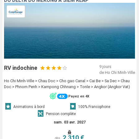
DU DELTA DU MÉKONG À SIEM REAP
9 jours
RV indochine
de Ho Chi Minh-Ville
Ho Chi Minh-Ville > Chau Doc > Cho gao Canal > Cai Be > Sa Dec > Chau
Doc > Phnom Penh > Kampong Chhnang > Tonle > Angkor (Angkor Vat)
Payez en 4X
Animations à bord
100% Francophone
Pension complète
sam. 03 avr. 2027
2 310 €
dès