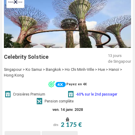
13 jours
Celebrity Solstice
de Singapour
Singapour > Ko Samui > Bangkok > Ho Chi Minh-Ville > Hue > Hanoï >
Hong Kong
Payez en 4X
Croisières Premium
-60% sur le 2nd passager
Pension complète
ven. 14 janv. 2028
2 175 €
dès