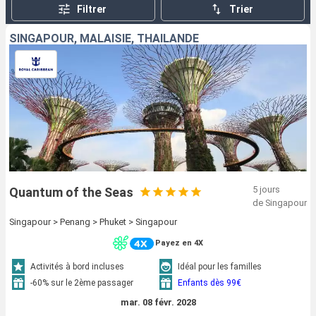
incroyablement claire.
Filtrer
Trier
SINGAPOUR, MALAISIE, THAÏLANDE
5 jours
Quantum of the Seas
de Singapour
Singapour > Penang > Phuket > Singapour
Payez en 4X
Activités à bord incluses
Idéal pour les familles
-60% sur le 2ème passager
Enfants dès 99€
mar. 08 févr. 2028