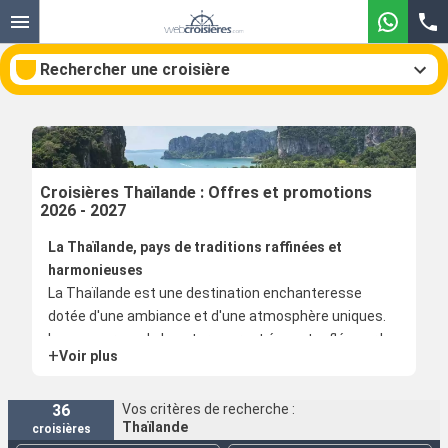
Rechercher une croisière
Nos destinations
Croisières Thaïlande : Offres et promotions
2026 - 2027
Mois de départ
La Thaïlande, pays de traditions raffinées et
harmonieuses
Ports
Compagnies
La Thaïlande est une destination enchanteresse
dotée d'une ambiance et d'une atmosphère uniques.
Rechercher
Les amoureux de la nature seront époustouflés par le
+
Voir plus
parc national maritime d'Ang Thong et ses 42 îles de
toute beauté. Recouvertes d'un épais manteau vert,
du aux fôrets, elles sont bordées par une lisière
36
Vos critères de recherche :
Thaïlande
croisières
blanche de sable et entourées d'une eau