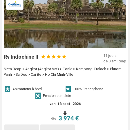
11 jours
Rv Indochine II
de Siem Reap
Siem Reap > Angkor (Angkor Vat) > Tonle > Kampong Tralach > Phnom
Penh > Sa Dec > Cai Be > Ho Chi Minh-Ville
Animations à bord
100% Francophone
Pension complète
ven. 18 sept. 2026
3 974 €
dès