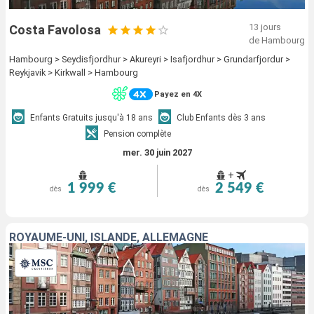
13 jours
Costa Favolosa
de Hambourg
Hambourg > Seydisfjordhur > Akureyri > Isafjordhur > Grundarfjordur >
Reykjavik > Kirkwall > Hambourg
Payez en 4X
Enfants Gratuits jusqu'à 18 ans
Club Enfants dès 3 ans
Pension complète
mer. 30 juin 2027
+
1 999 €
2 549 €
dès
dès
ROYAUME-UNI, ISLANDE, ALLEMAGNE