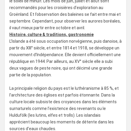
le soleil de minuit. Les mois de juin, juillet et août sont
recommandés pour les croisières d’exploration au
Groënland. Et l’observation des baleines se fait entre mai et
septembre. Cependant, pour observer les aurores boréales,
il vaut mieux partir entre octobre et avril.
Histoire, culture & traditions, gastronomie
L’Islande a été sous occupation norvégienne, puis danoise, à
partir du XIII° siècle, et entre 1814 et 1918, se développe un
mouvement d’Indépendance. Elle devient officiellement une
république en 1944. Par ailleurs, au XV° siècle elle a subi
deux vagues de peste noire, qui ont décimé une grande
partie de la population.
La principale religion du pays est le luthéranisme à 85 %, et
l’architecture des églises est parfois étonnante. Dans la
culture locale subsiste des croyances dans les éléments
surnaturels comme l’existence des revenants ou le
Huldufólk (les lutins, elfes et trolls). Les islandais
apprécient beaucoup les moments de détente dans les
sources d’eaux chaudes.