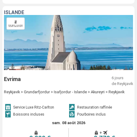
ISLANDE
6 jours
Evrima
de Reykjavik
Reykjavik > Grundarfjordur > Isafjordur - Islande > Akureyri > Reykjavik
Service Luxe Ritz-Carlton
Restauration raffinée
Boissons incluses
Pourboires inclus
sam. 08 août 2026
+