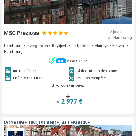
12 jours
MSC Preziosa
de Hambourg
Hambourg > Invergordon > Reykjavik > Isafjordhur > Akureyri > Kirkwall >
Hambourg
Payez en 4X
Internet à bord
Clubs Enfants dès 3 ans
Enfants Gratuits*
Pension complète
dim. 23 août 2026
2 977 €
dès
ROYAUME-UNI, ISLANDE, ALLEMAGNE