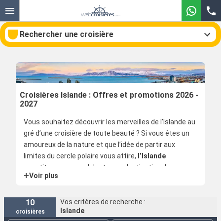
Rechercher une croisière
Nos destinations
Croisières Islande : Offres et promotions 2026 -
2027
Mois de départ
Vous souhaitez découvrir les merveilles de l’Islande au
gré d’une croisière de toute beauté ? Si vous êtes un
Ports
Compagnies
amoureux de la nature et que l’idée de partir aux
limites du cercle polaire vous attire,
l’Islande
Rechercher
constituera sans nul doute une destination de
+
Voir plus
villégiature à privilégier.
Vous trouverez sur les lieux un paysage volcanique
10
Vos critères de recherche :
Islande
croisières
naturel fascinant et un relief géologique étonnant,