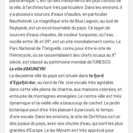
panoramique. C'est un des monuments les plus connus de
la ville, à l'architecture très particulière. Dans les environs, il
y a plusieurs sources d’eaux chaudes, en particulier
Nautholsvik. Le magnifique site de Blue Lagoon, au sud de
Reykjavik, est un incontournable du pays. Ce lagon de
sources d’eaux chaudes, de couleur turquoise, où l’eau
oscille entre 36 et 39°, est un site mondialement connu. Le
Parc National de Thingvellir, connu pour être le site de
l’hémicycle, où se rassemblaient des chefs locaux au X°
siècle, est classé au patrimoine mondial de l’UNESCO.
La ville d'AKUNEYRI
La deuxième ville du pays est située dans
le fjord
d’Eyjafjördur
, au nord de l'île. Une escale très agréable
dans cette ville pleine de charme, aux maisons colorées, et
entourée de montagnes enneigées. Le centre-ville est très
dynamique et la vieille ville a beaucoup de cachet. Le jardin
botanique peut-être très plaisant à parcourir, le temps
d’une escale. Dans les environs, le site de Dettifoss est un
des joyaux du pays, avec ses chutes d’eau, qui sont les plus
grandes d’Europe. Le lac Mývatn est très apprécié pour