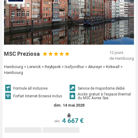
12 jours
MSC Preziosa
de Hambourg
Hambourg > Lerwick > Reykjavik > Isafjordhur > Akureyri > Kirkwall >
Hambourg
Formule all inclusive
Service de majordome dédié
Accès gratuit à l’espace thermal
Forfait Internet Browse inclus
du MSC Aurea Spa
dim. 14 mai 2028
4 667 €
dès