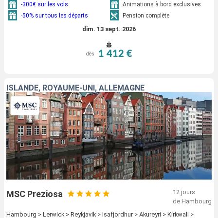
-300€ sur les vols
Animations à bord exclusives
-50% sur tous les départs
Pension complète
dim. 13 sept. 2026
1 412 €
dès
ISLANDE, ROYAUME-UNI, ALLEMAGNE
12 jours
MSC Preziosa
de Hambourg
Hambourg > Lerwick > Reykjavik > Isafjordhur > Akureyri > Kirkwall >