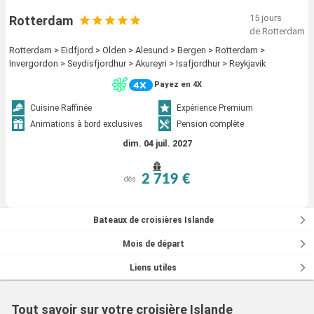
15 jours
Rotterdam
de Rotterdam
Rotterdam > Eidfjord > Olden > Alesund > Bergen > Rotterdam >
Invergordon > Seydisfjordhur > Akureyri > Isafjordhur > Reykjavik
Payez en 4X
Cuisine Raffinée
Expérience Premium
Animations à bord exclusives
Pension complète
dim. 04 juil. 2027
2 719 €
dès
Bateaux de croisières Islande
Mois de départ
Liens utiles
Tout savoir sur votre croisière Islande