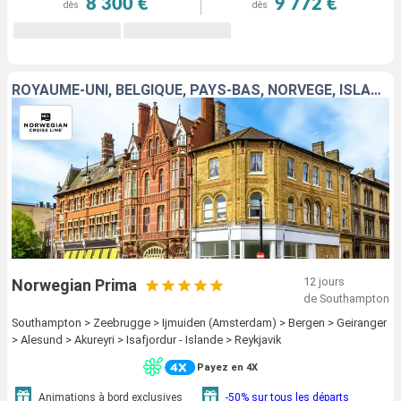
8 300 €
9 772 €
dès
dès
ROYAUME-UNI, BELGIQUE, PAYS-BAS, NORVÈGE, ISLANDE
12 jours
Norwegian Prima
de Southampton
Southampton > Zeebrugge > Ijmuiden (Amsterdam) > Bergen > Geiranger
> Alesund > Akureyri > Isafjordur - Islande > Reykjavik
Payez en 4X
Animations à bord exclusives
-50% sur tous les départs