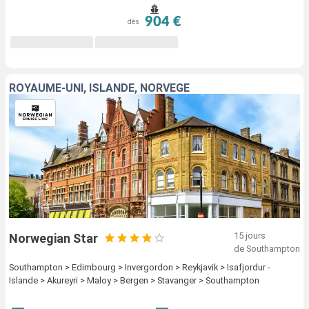
moments privilégiés à partager en famille ou entre
904 €
dès
amis. Visitez l'Islande et ses merveilles sur un
paquebot haut de gamme et repartez la tête pleine de
souvenirs.
ROYAUME-UNI, ISLANDE, NORVÈGE
15 jours
Norwegian Star
de Southampton
Southampton > Edimbourg > Invergordon > Reykjavik > Isafjordur -
Islande > Akureyri > Maloy > Bergen > Stavanger > Southampton