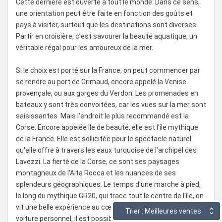
Cette dernière est ouverte à tout le monde. Dans ce sens,
une orientation peut être faite en fonction des goûts et
pays à visiter, surtout que les destinations sont diverses.
Partir en croisière, c’est savourer la beauté aquatique, un
véritable régal pour les amoureux de la mer.
Si le choix est porté sur la France, on peut commencer par
se rendre au port de Grimaud, encore appelé la Venise
provençale, ou aux gorges du Verdon. Les promenades en
bateaux y sont très convoitées, car les vues sur la mer sont
saisissantes. Mais l'endroit le plus recommandé est la
Corse. Encore appelée île de beauté, elle est l'île mythique
de la France. Elle est sollicitée pour le spectacle naturel
qu'elle offre à travers les eaux turquoise de l'archipel des
Lavezzi. La fierté de la Corse, ce sont ses paysages
montagneux de l'Alta Rocca et les nuances de ses
splendeurs géographiques. Le temps d'une marche à pied,
le long du mythique GR20, qui trace tout le centre de l'île, on
vit une belle expérience au cœur du maquis. En taxi ou en
Trier : Meilleures ventes
voiture personnel, il est possible de remonter la route