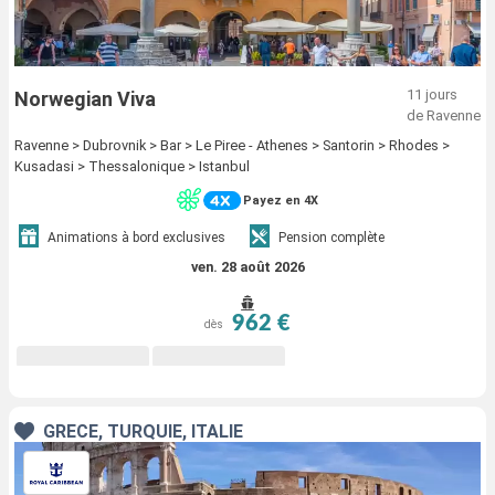
11 jours
Norwegian Viva
de Ravenne
Ravenne > Dubrovnik > Bar > Le Piree - Athenes > Santorin > Rhodes >
Kusadasi > Thessalonique > Istanbul
Payez en 4X
Animations à bord exclusives
Pension complète
ven. 28 août 2026
962 €
dès
GRÈCE, TURQUIE, ITALIE