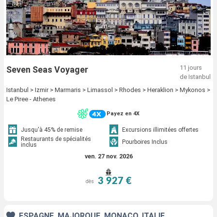
11 jours
Seven Seas Voyager
de Istanbul
Istanbul > Izmir > Marmaris > Limassol > Rhodes > Heraklion > Mykonos >
Le Piree - Athenes
Payez en 4X
Jusqu'à 45% de remise
Excursions illimitées offertes
Restaurants de spécialités
Pourboires Inclus
inclus
ven. 27 nov. 2026
3 927 €
dès
ESPAGNE, MAJORQUE, MONACO, ITALIE