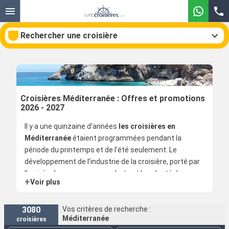
Rechercher une croisière
Nos destinations
Croisières Méditerranée : Offres et promotions
2026 - 2027
Mois de départ
Il y a une quinzaine d’années
les croisières en
Méditerranée
étaient programmées pendant la
Ports
Compagnies
période du printemps et de l’été seulement. Le
développement de l’industrie de la croisière, porté par
Rechercher
l’arrivée de nouveaux paquebots et la volonté des
+
Voir plus
armateurs d’agrandir leurs offres, a eu pour
conséquence une programmation de cette
destination pendant toute l’année. Les compagnies
3080
Vos critères de recherche :
Méditerranée
croisières
Costa Croisières
et
MSC Croisières
opèrent toute