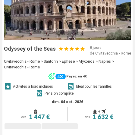
8 jours
Odyssey of the Seas
de Civitavecchia - Rome
Civitavecchia - Rome > Santorin > Ephèse > Mykonos > Naples >
Civitavecchia - Rome
Payez en 4X
Activités à bord incluses
Idéal pour les familles
Pension complète
dim. 04 oct. 2026
+
1 447 €
1 632 €
dès
dès