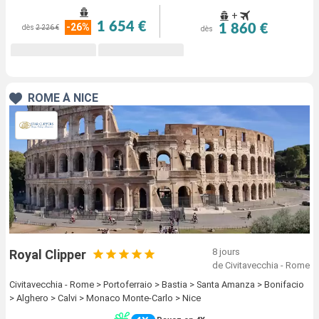
+
1 654 €
-26%
1 860 €
dès
2 226 €
dès
ROME À NICE
8 jours
Royal Clipper
de Civitavecchia - Rome
Civitavecchia - Rome > Portoferraio > Bastia > Santa Amanza > Bonifacio
> Alghero > Calvi > Monaco Monte-Carlo > Nice