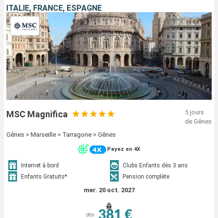
ITALIE, FRANCE, ESPAGNE
5 jours
MSC Magnifica
de Gênes
Gênes > Marseille > Tarragone > Gênes
Payez en 4X
Internet à bord
Clubs Enfants dès 3 ans
Enfants Gratuits*
Pension complète
mer. 20 oct. 2027
381 €
dès