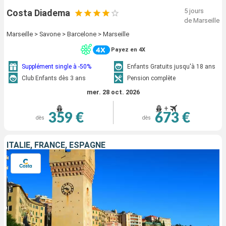
5 jours
Costa Diadema
de Marseille
Marseille > Savone > Barcelone > Marseille
Payez en 4X
Supplément single à -50%
Enfants Gratuits jusqu'à 18 ans
Club Enfants dès 3 ans
Pension complète
mer. 28 oct. 2026
+
359 €
673 €
dès
dès
ITALIE, FRANCE, ESPAGNE