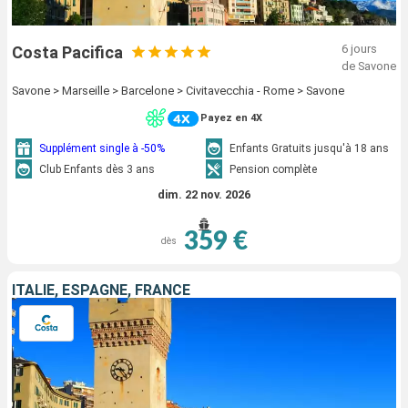
6 jours
Costa Pacifica
de Savone
Savone > Marseille > Barcelone > Civitavecchia - Rome > Savone
Payez en 4X
Supplément single à -50%
Enfants Gratuits jusqu'à 18 ans
Club Enfants dès 3 ans
Pension complète
dim. 22 nov. 2026
359 €
dès
ITALIE, ESPAGNE, FRANCE