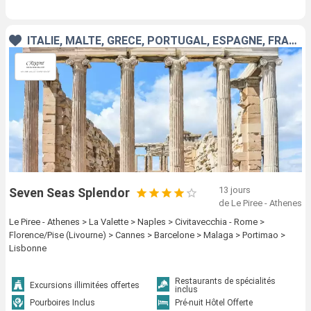
ITALIE, MALTE, GRÈCE, PORTUGAL, ESPAGNE, FRANCE
13 jours
Seven Seas Splendor
de Le Piree - Athenes
Le Piree - Athenes > La Valette > Naples > Civitavecchia - Rome >
Florence/Pise (Livourne) > Cannes > Barcelone > Malaga > Portimao >
Lisbonne
Restaurants de spécialités
Excursions illimitées offertes
inclus
Pourboires Inclus
Pré-nuit Hôtel Offerte