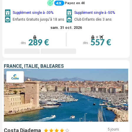
Payez en 4X
Supplément single à -30%
Supplément single à -50%
Enfants Gratuits jusqu'à 18 ans
Club Enfants dès 3 ans
sam. 31 oct. 2026
+
289 €
557 €
dès
dès
FRANCE, ITALIE, BALÉARES
5 jours
Costa Diadema