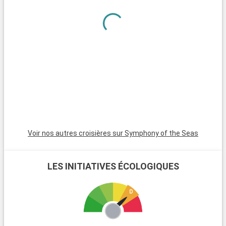
La « Stranahan House » avec son style architectural
traditionnel, la maison des pionniers « Franck et Ivy
Stranahan » et enfin le « NSU Art Museum », un musée d'art
moderne de renom.
Voir nos autres croisières sur Symphony of the Seas
LES INITIATIVES ÉCOLOGIQUES