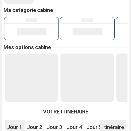
Ma catégorie cabine
Mes options cabine
VOTRE ITINÉRAIRE
Jour 1
Jour 2
Jour 3
Jour 4
Jour 5
Itinéraire
Jour 6
J