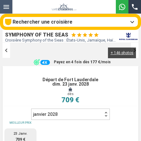
Rechercher une croisière
SYMPHONY OF THE SEAS
Croisière Symphony of the Seas : États-Unis, Jamaïque, Haïti, Bahamas au départ de Fort Lauderdale
+ 146 photos
Nos destinations
Payez en 4 fois dès
177 €
/mois
Mois de départ
Départ de Fort Lauderdale
dim. 23 janv. 2028
Ports
Compagnies
dès
709 €
Rechercher
janvier 2028
MEILLEUR PRIX
23 Janv.
709 €