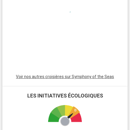
La « Stranahan House » avec son style architectural
traditionnel, la maison des pionniers « Franck et Ivy
Stranahan » et enfin le « NSU Art Museum », un musée d'art
moderne de renom.
Voir nos autres croisières sur Symphony of the Seas
LES INITIATIVES ÉCOLOGIQUES