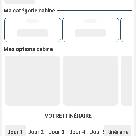
Ma catégorie cabine
Mes options cabine
VOTRE ITINÉRAIRE
Jour 1
Jour 2
Jour 3
Jour 4
Jour 5
Itinéraire
Jour 6
J