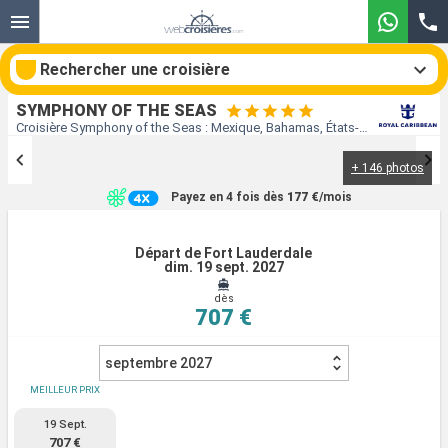
Rechercher une croisière
SYMPHONY OF THE SEAS
Croisière Symphony of the Seas : Mexique, Bahamas, États-Unis au départ de Fort Lauderdale
+ 146 photos
Nos destinations
Payez en 4 fois dès
177 €
/mois
Mois de départ
Départ de Fort Lauderdale
dim. 19 sept. 2027
Ports
Compagnies
dès
707 €
Rechercher
septembre 2027
MEILLEUR PRIX
19 Sept.
707 €