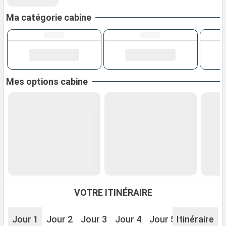
Ma catégorie cabine
Mes options cabine
VOTRE ITINÉRAIRE
Jour 1
Jour 2
Jour 3
Jour 4
Jour 5
Itinéraire
Jour 6