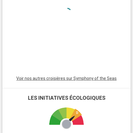
La « Stranahan House » avec son style architectural
traditionnel, la maison des pionniers « Franck et Ivy
Stranahan » et enfin le « NSU Art Museum », un musée d'art
moderne de renom.
Voir nos autres croisières sur Symphony of the Seas
LES INITIATIVES ÉCOLOGIQUES