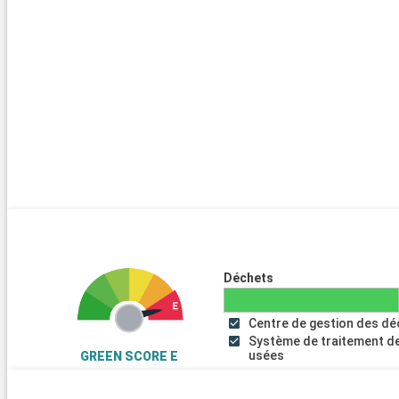
Arrivée
Sorrente
09:00
Arrivée
Salerne
08:00
Arrivée
Naxos Di Giardini
08:00
Arrivée
La Valette
08:00
Partir en croisière depuis La Valette, c'est possible ! Fondée par 
de Malte, La Valette est dotée d'un patrimoine exceptionnel. Dé
Déchets
remparts, ses quais et son atmosphère unique aux accents italie
La Valette offre un cadre exceptionnel pour les croisières en Mé
Centre de gestion des d
pension complète avec activités à bord, au sein de navires de lu
Système de traitement d
ou trois-mâts.
usées
GREEN SCORE E
Arrivée
Navigation
00:00