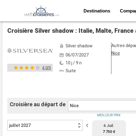
Destinations
Compa
Voir les 51 autres photos
Croisière Silver shadow : Italie, Malte, France
Autres dépa
Silver shadow
Nice
06/07/2027
10 j / 9 n
4.0/5
Suite
Croisière au départ de
Nice
MEILLEUR PRIX
juillet 2027
6 Juil.
7 750 €