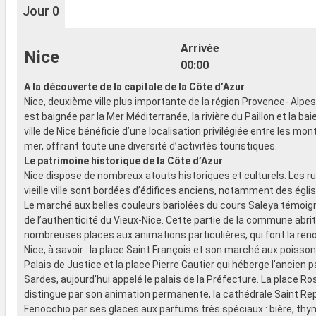
Jour 0
Arrivée
Nice
00:00
A la découverte de la capitale de la Côte d’Azur
Nice, deuxième ville plus importante de la région Provence- Alpes
est baignée par la Mer Méditerranée, la rivière du Paillon et la ba
ville de Nice bénéficie d’une localisation privilégiée entre les mo
mer, offrant toute une diversité d’activités touristiques.
Le patrimoine historique de la Côte d’Azur
Nice dispose de nombreux atouts historiques et culturels. Les rue
vieille ville sont bordées d’édifices anciens, notamment des égli
Le marché aux belles couleurs bariolées du cours Saleya témoi
de l’authenticité du Vieux-Nice. Cette partie de la commune abri
nombreuses places aux animations particulières, qui font la r
Nice, à savoir : la place Saint François et son marché aux poisson
Palais de Justice et la place Pierre Gautier qui héberge l’ancien p
Sardes, aujourd’hui appelé le palais de la Préfecture. La place Ro
distingue par son animation permanente, la cathédrale Saint Re
Fenocchio par ses glaces aux parfums très spéciaux : bière, thy