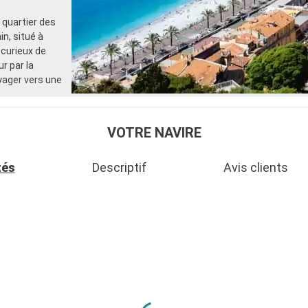
quartier des
n, situé à
 curieux de
ur par la
yager vers une
. La
VOTRE NAVIRE
e. L’endroit le
de la journée.
tés
Descriptif
Avis clients
de promenades
ssi bien pour
 sur près de 12
dant les
s pour les
Départ
17:30