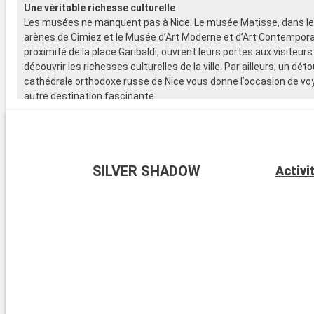
Une véritable richesse culturelle
Les musées ne manquent pas à Nice. Le musée Matisse, dans le 
arènes de Cimiez et le Musée d’Art Moderne et d’Art Contemporai
proximité de la place Garibaldi, ouvrent leurs portes aux visiteurs
découvrir les richesses culturelles de la ville. Par ailleurs, un déto
cathédrale orthodoxe russe de Nice vous donne l’occasion de vo
autre destination fascinante.
La destination détente idéale
Nice est aussi une destination idéale pour un séjour de relaxation
promenade des Anglais est le premier site incontournable de la vill
plus réputé de Nice est propice aux longues balades tout au long 
SILVER SHADOW
Activi
L’endroit déploie ses plus beaux attraits le matin, à l’occasion 
ou de séances de joggings pour les sportifs.
Nature et bien-être
Les jardins du Paillon sont tout aussi bénéfiques à la détente au
les adultes que pour les plus jeunes, avec sa verdure qui s’étend
hectares, son « plateau des brumes », un havre de fraicheur pen
périodes de chaleur, et ses infrastructures spécialement conçue
enfants.
Arrivée
Porto Santo Stefano
08:00