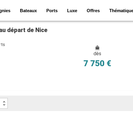
gnies
Bateaux
Ports
Luxe
Offres
Thématiqu
 au départ de Nice
rts
dès
7 750 €