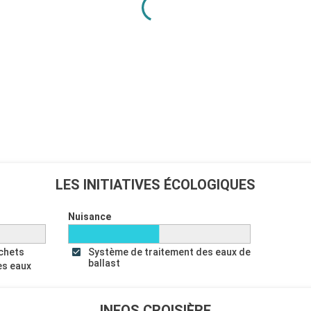
Départ
22:30
Départ
18:00
Départ
19:00
Départ
18:00
LES INITIATIVES ÉCOLOGIQUES
les chevaliers
couvrez ses
Nuisance
ns. Le port de
diterranée, en
échets
Système de traitement des eaux de
xe types yacht
ballast
es eaux
Départ
00:00
INFOS CROISIÈRE