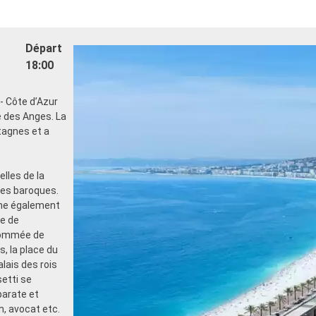
Départ
18:00
- Côte d’Azur
ie des Anges. La
ntagnes et a
lles de la
ses baroques.
gne également
te de
enommée de
s, la place du
alais des rois
setti se
parate et
m, avocat etc.