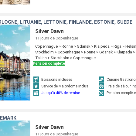
LOGNE, LITUANIE, LETTONIE, FINLANDE, ESTONIE, SUÈDE
Silver Dawn
11 jours
de Copenhague
Copenhague > Ronne > Gdansk > Klaipeda > Riga > Helsink
Stockholm > Copenhague > Ronne > Gdansk > Klaipeda > R
Tallinn > Stockholm > Copenhague
Pension complète
Boissons incluses
Cuisine Gastron
Service de Majordome inclus
Frais de séjour in
Jusqu'à 40% de remise
Pension complète
NEMARK
Silver Dawn
11 jours
de Copenhague