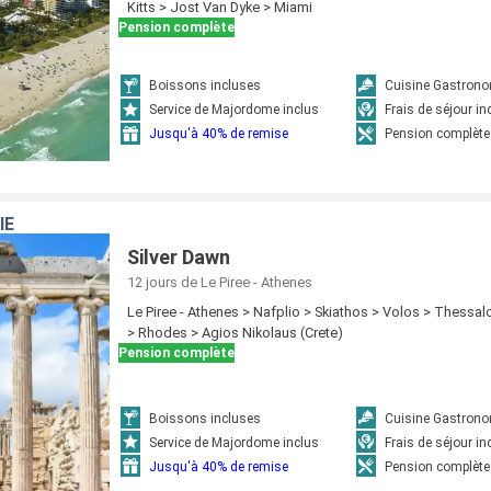
Kitts > Jost Van Dyke > Miami
Pension complète
Boissons incluses
Cuisine Gastron
Service de Majordome inclus
Frais de séjour in
Jusqu'à 40% de remise
Pension complète
IE
Silver Dawn
12 jours
de Le Piree - Athenes
Le Piree - Athenes > Nafplio > Skiathos > Volos > Thessal
> Rhodes > Agios Nikolaus (Crete)
Pension complète
Boissons incluses
Cuisine Gastron
Service de Majordome inclus
Frais de séjour in
Jusqu'à 40% de remise
Pension complète