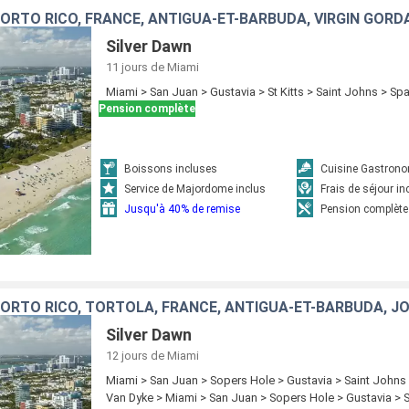
PORTO RICO, FRANCE, ANTIGUA-ET-BARBUDA, VIRGIN GORD
Silver Dawn
11 jours
de Miami
Miami > San Juan > Gustavia > St Kitts > Saint Johns > S
Pension complète
Boissons incluses
Cuisine Gastron
Service de Majordome inclus
Frais de séjour in
Jusqu'à 40% de remise
Pension complète
PORTO RICO, TORTOLA, FRANCE, ANTIGUA-ET-BARBUDA, J
Silver Dawn
12 jours
de Miami
Miami > San Juan > Sopers Hole > Gustavia > Saint Johns >
Van Dyke > Miami > San Juan > Sopers Hole > Gustavia > S