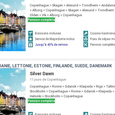
Copenhague > Skagen > Alesund > Trondheim > Andalsnes
> Alborg > Copenhague > Skagen > Alesund > Trondheim 
Olden > Vik > Alborg > Copenhague
Pension complète
Boissons incluses
Cuisine Gastron
Service de Majordome inclus
Frais de séjour in
Jusqu'à 40% de remise
Pension complète
UANIE, LETTONIE, ESTONIE, FINLANDE, SUÈDE, DANEMARK
Silver Dawn
11 jours
de Copenhague
Copenhague > Ronne > Gdansk > Klaipeda > Riga > Tallinn
Stockholm > Copenhague > Ronne > Gdansk > Klaipeda > R
Helsinki > Stockholm > Copenhague
Pension complète
Boissons incluses
Cuisine Gastron