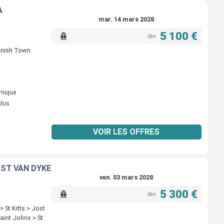
A
mar. 14 mars 2028
5 100 €
dès
panish Town
omique
clus
VOIR LES OFFRES
OST VAN DYKE
ven. 03 mars 2028
5 300 €
dès
 St Kitts > Jost
aint Johns > St