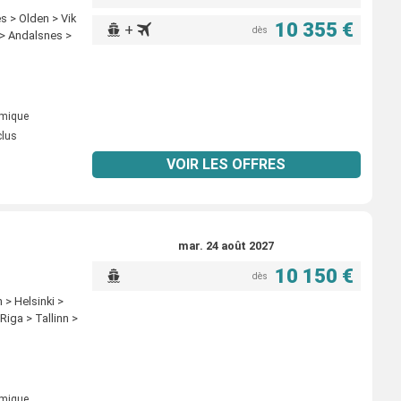
 > Olden > Vik
10 355 €
+
dès
> Andalsnes >
omique
clus
VOIR LES OFFRES
mar. 24 août 2027
10 150 €
dès
 > Helsinki >
iga > Tallinn >
omique