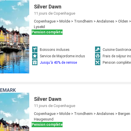
Silver Dawn
11 jours
de Copenhague
Copenhague > Molde > Trondheim > Andalsnes > Olden > 
Lysekil
Pension complète
Boissons incluses
Cuisine Gastron
Service de Majordome inclus
Frais de séjour in
Jusqu'à 40% de remise
Pension complète
NEMARK
Silver Dawn
11 jours
de Copenhague
Copenhague > Molde > Trondheim > Andalsnes > Bergen >
Haugesund
Pension complète