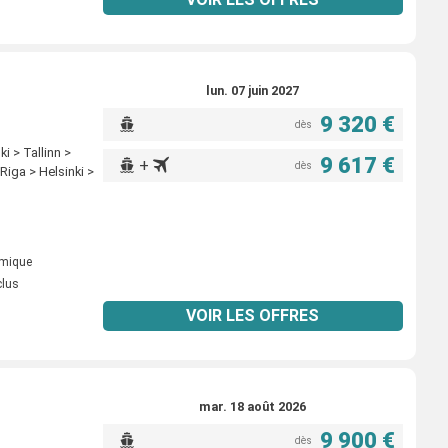
lun. 07 juin 2027
9 320 €
dès
i > Tallinn >
9 617 €
+
dès
iga > Helsinki >
omique
clus
VOIR LES OFFRES
mar. 18 août 2026
9 900 €
dès