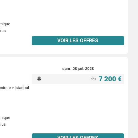
omique
clus
VOIR LES OFFRES
sam. 08 juil. 2028
7 200 €
dès
onique > Istanbul
omique
clus
VOIR LES OFFRES