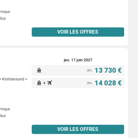
omique
clus
VOIR LES OFFRES
jeu. 17 juin 2027
13 730 €
dès
 Kristiansund >
14 028 €
+
dès
omique
clus
VOIR LES OFFRES