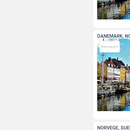
DANEMARK, NO
NORVÈGE, SUÈ