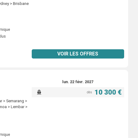
ydney > Brisbane
omique
clus
VOIR LES OFFRES
lun. 22 févr. 2027
10 300 €
dès
ar > Semarang >
Benoa > Lembar >
omique