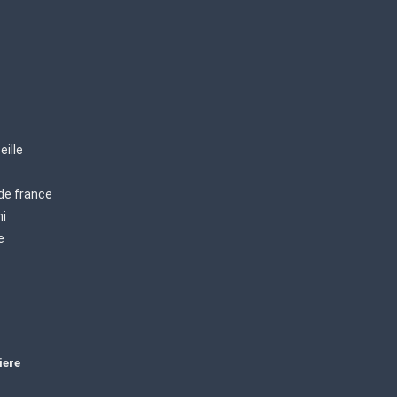
eille
 de france
mi
e
iere