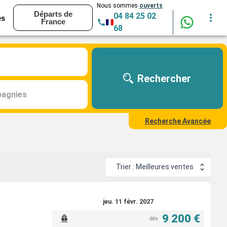
Nous sommes
ouverts
Départs de
04 84 25 02
es
France
68
Rechercher
agnies
Recherche Avancée
Trier : Meilleures ventes
jeu. 11 févr. 2027
9 200 €
dès