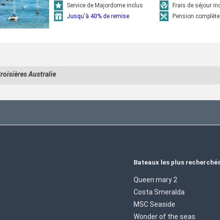
Service de Majordome inclus
Frais de séjour in
Jusqu'à 40% de remise
Pension complète
roisières Australie
Bateaux les plus recherché
Queen mary 2
Costa Smeralda
MSC Seaside
Wonder of the seas