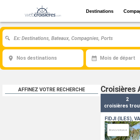
Destinations
Compa
Nos destinations
Mois de départ
Croisières 
AFFINEZ VOTRE RECHERCHE
2
croisières
trou
FIDJI (ÎLES),