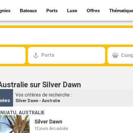
gnies
Bateaux
Ports
Luxe
Offres
Thématiqu
Ports
Comp
Australie sur Silver Dawn
Vos critères de recherche :
vées
Silver Dawn - Australie
 VANUATU, AUSTRALIE
Silver Dawn
12 jours
de Lautoka