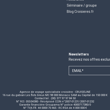
Séminaire / groupe
Blog Croisieres.fr
Newsletters
Recevez nos offres exclu
EMAIL*
Agence de voyage spécialisée croisière - CRUISELINE
16 rue du gabian Les flots bleus MC 98 000 Monaco SAM au Capital de 150 000 €
Contact tel : (00) 377 97 97 84 50
N° RCI: 05S04380 - Récépissé CCIN n°2007-01231/2007-01232
Garantie financière Groupama N° police 4000717380/0
N° TVA FR. 44 0000 70 465 - RC RSA de 4 000 000 €