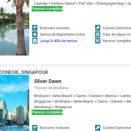
Lautoka > Kadavu Island > Port Vila > Champagne Bay > S
Pension complète
Boissons incluses
Cuisine Gastron
Service de Majordome inclus
Frais de séjour in
Jusqu'à 40% de remise
Pension complète
NDONÉSIE, SINGAPOUR
Silver Dawn
19 jours
de Brisbane
Brisbane > Airlie Beach > Cairns > Darwin > Benoa > Lemb
Singapour > Brisbane > Airlie Beach > Cairns > Darwin > 
Semarang > Singapour
Pension complète
Boissons incluses
Cuisine Gastron