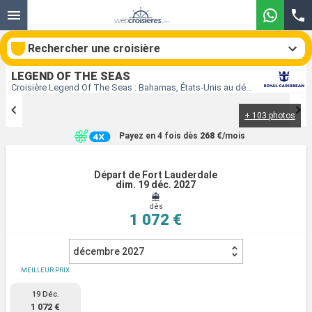
Rechercher une croisière
LEGEND OF THE SEAS
Croisière Legend Of The Seas : Bahamas, États-Unis au départ de Fort Lauderdale
+ 103 photos
Nos destinations
Payez en 4 fois dès
268 €
/mois
Mois de départ
Départ de Fort Lauderdale
dim. 19 déc. 2027
Ports
Compagnies
dès
1 072 €
Rechercher
décembre 2027
MEILLEUR PRIX
19 Déc.
1 072 €