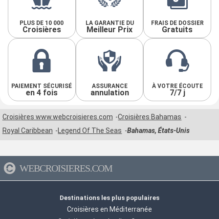
PLUS DE 10 000
LA GARANTIE DU
FRAIS DE DOSSIER
Croisières
Meilleur Prix
Gratuits
PAIEMENT SÉCURISÉ
ASSURANCE
À VOTRE ÉCOUTE
en 4 fois
annulation
7/7 j
Croisières www.webcroisieres.com
Croisières Bahamas
Royal Caribbean
Legend Of The Seas
Bahamas, États-Unis
WEBCROISIERES.COM
Destinations les plus populaires
Croisières en Méditerranée