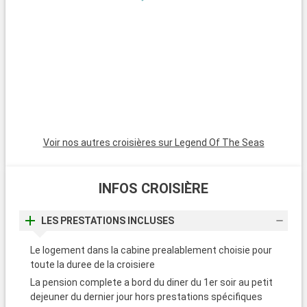
La « Stranahan House » avec son style architectural
traditionnel, la maison des pionniers « Franck et Ivy
Stranahan » et enfin le « NSU Art Museum », un musée d'art
moderne de renom.
Voir nos autres croisières sur Legend Of The Seas
INFOS CROISIÈRE
LES PRESTATIONS INCLUSES
Le logement dans la cabine prealablement choisie pour
toute la duree de la croisiere
La pension complete a bord du diner du 1er soir au petit
dejeuner du dernier jour hors prestations spécifiques