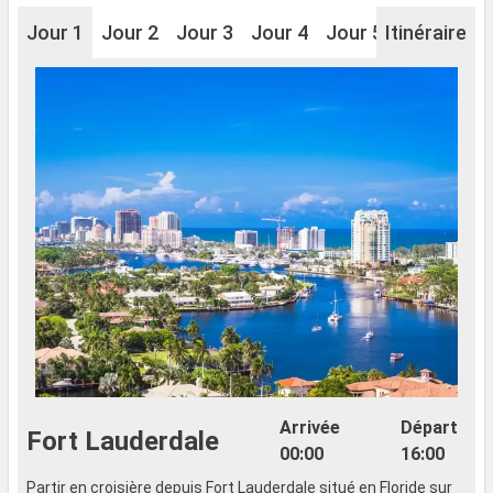
Jour 1
Jour 2
Jour 3
Jour 4
Jour 5
Itinéraire
Jour 6
J
Arrivée
Départ
Fort Lauderdale
00:00
16:00
Partir en croisière depuis Fort Lauderdale situé en Floride sur