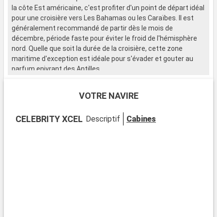
la côte Est américaine, c'est profiter d'un point de départ idéal
pour une croisière vers Les Bahamas ou les Caraïbes. Il est
généralement recommandé de partir dès le mois de
décembre, période faste pour éviter le froid de l'hémisphère
nord. Quelle que soit la durée de la croisière, cette zone
maritime d'exception est idéale pour s'évader et gouter au
parfum enivrant des Antilles.
Fort Lauderdale que l’on nomme également la « Venise de
VOTRE NAVIRE
l’Amérique » attire de très nombreux touristes chaque année
et propose beaucoup de choses à découvrir comme ses
CELEBRITY XCEL
Descriptif
Cabines
innombrables canaux bordés par de majestueuses demeures,
son port de plaisance d’une capacité d'accueil de 40 000
bateaux, ses plages parsemées de palmiers ou encore le
« Hugh Taylor Birch State Park », véritable poumon vert de la
ville.
Fort Lauderdale c’est aussi plusieurs endroits à ne manquer
sous aucun prétexte comme la « Fort Lauderdale Beach », la
plus connue des plages de la ville, qui se présente comme une
longue étendue de sable blond ; le musée des voitures