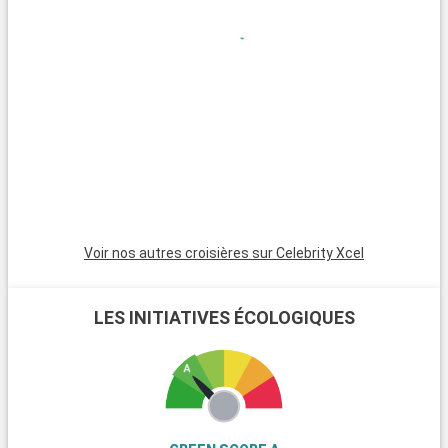
anciennes dont les habitants de Fort Lauderdale ne sont pas
peu fiers et qui renferme de véritables trésors de l'automobile.
La « Stranahan House » avec son style architectural
traditionnel, la maison des pionniers « Franck et Ivy
Stranahan » et enfin le « NSU Art Museum », un musée d'art
moderne de renom.
Voir nos autres croisières sur Celebrity Xcel
LES INITIATIVES ÉCOLOGIQUES