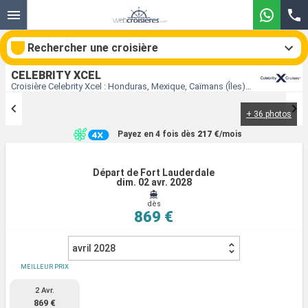
Rechercher une croisière
CELEBRITY XCEL
Croisière Celebrity Xcel : Honduras, Mexique, Caïmans (Îles), États-Unis au départ de Fort Lauderdale
+ 36 photos
Nos destinations
Payez en 4 fois dès
217 €
/mois
Mois de départ
Départ de Fort Lauderdale
dim. 02 avr. 2028
Ports
Compagnies
dès
869 €
Rechercher
avril 2028
MEILLEUR PRIX
2 Avr.
869 €