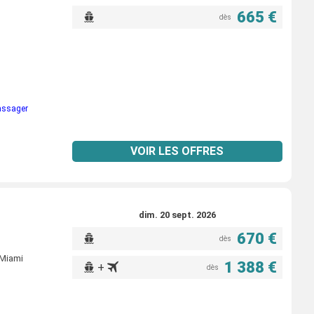
665 €
dès
passager
VOIR LES OFFRES
dim. 20 sept. 2026
670 €
dès
 Miami
1 388 €
+
dès