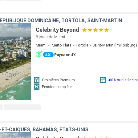
RÉPUBLIQUE DOMINICAINE, TORTOLA, SAINT-MARTIN
Celebrity Beyond
8 jours
de Miami
Miami > Puerto Plata > Tortola > Saint-Martin (Philipsburg
Payez en 4X
Croisières Premium
-60% sur le 2nd 
Pension complète
-ET-CAÏQUES, BAHAMAS, ÉTATS-UNIS