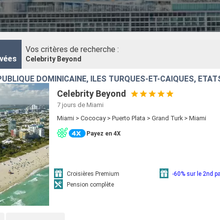
arden », un jardin extérieur ouvert aux passagers pour des moments d
Vos critères de recherche :
vées
Celebrity Beyond
UBLIQUE DOMINICAINE, ÎLES TURQUES-ET-CAÏQUES, ÉTAT
Celebrity Beyond
7 jours
de Miami
Miami > Cococay > Puerto Plata > Grand Turk > Miami
Payez en 4X
Croisières Premium
-60% sur le 2nd 
Pension complète