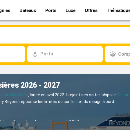
gnies
Bateaux
Ports
Luxe
Offres
Thématiqu
Ports
Comp
sières 2026 - 2027
elebrity Cruises
, lancé en avril 2022. Il rejoint ses sister-ships le
Celebri
ity Beyond repousse les limites du confort et du design à bord.
lebrity Beyond peut accueillir jusqu'à 3 950 passagers et 1 320 membr
rme mobile en porte-à-faux qui fait office de restaurant, de bar ou 