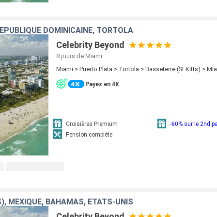
RÉPUBLIQUE DOMINICAINE, TORTOLA
Celebrity Beyond
8 jours
de Miami
Miami > Puerto Plata > Tortola > Basseterre (St Kitts) > Mi
Payez en 4X
Croisières Premium
-60% sur le 2nd 
Pension complète
S), MEXIQUE, BAHAMAS, ÉTATS-UNIS
Celebrity Beyond