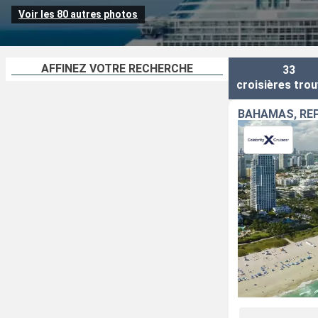
également des espaces verts spectaculaires tels que le « Rooftop G
Voir les 80 autres photos
AFFINEZ VOTRE RECHERCHE
33
croisières
trou
BAHAMAS, RÉP