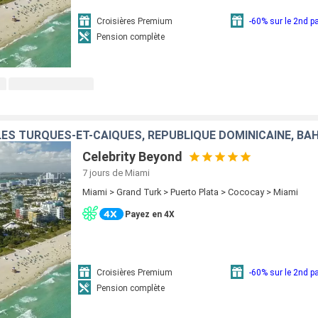
Croisières Premium
-60% sur le 2nd 
Pension complète
ÎLES TURQUES-ET-CAÏQUES, RÉPUBLIQUE DOMINICAINE, B
Celebrity Beyond
7 jours
de Miami
Miami > Grand Turk > Puerto Plata > Cococay > Miami
Payez en 4X
Croisières Premium
-60% sur le 2nd 
Pension complète