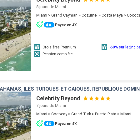
8 jours
de Miami
Miami > Grand Cayman > Cozumel > Costa Maya > Cococa
Payez en 4X
Croisières Premium
-60% sur le 2nd 
Pension complète
BAHAMAS, ÎLES TURQUES-ET-CAÏQUES, RÉPUBLIQUE DOMIN
Celebrity Beyond
7 jours
de Miami
Miami > Cococay > Grand Turk > Puerto Plata > Miami
Payez en 4X