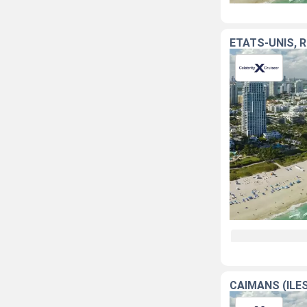
ÉTATS-UNIS, 
CAÏMANS (ÎLE