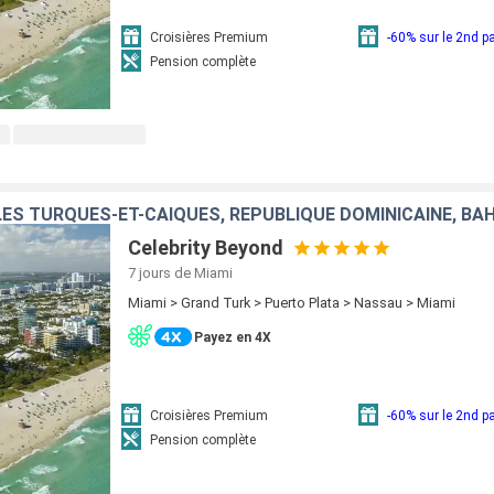
Croisières Premium
-60% sur le 2nd 
Pension complète
ÎLES TURQUES-ET-CAÏQUES, RÉPUBLIQUE DOMINICAINE, B
Celebrity Beyond
7 jours
de Miami
Miami > Grand Turk > Puerto Plata > Nassau > Miami
Payez en 4X
Croisières Premium
-60% sur le 2nd 
Pension complète