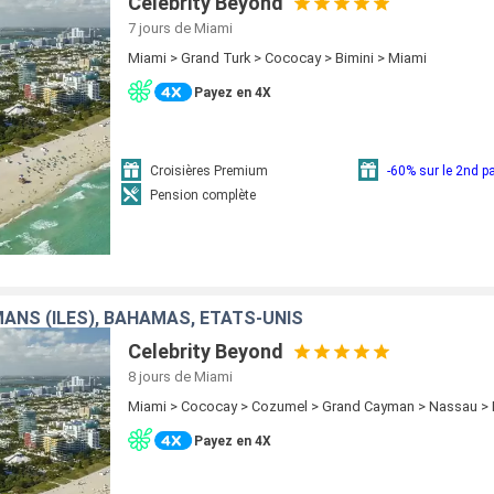
Celebrity Beyond
7 jours
de Miami
Miami > Grand Turk > Cococay > Bimini > Miami
Payez en 4X
Croisières Premium
-60% sur le 2nd 
Pension complète
MANS (ÎLES), BAHAMAS, ÉTATS-UNIS
Celebrity Beyond
8 jours
de Miami
Miami > Cococay > Cozumel > Grand Cayman > Nassau >
Payez en 4X