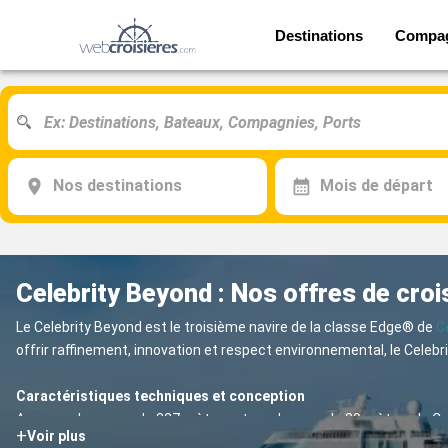
Destinations
Compa
Nos destinations
Mois de départ
Celebrity Beyond : Nos offres de croi
Le Celebrity Beyond est le troisième navire de la classe Edge® de
C
offrir raffinement, innovation et respect environnemental, le Celebr
Caractéristiques techniques et conception
Avec une longueur de 327 mètres et une largeur de 39 mètres, le Ce
+
Voir plus
architecture innovante, notamment le « Magic Carpet », une platefo