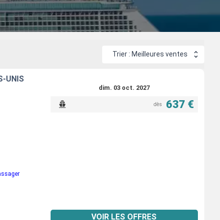
e détente privilégiés.
Trier : Meilleures ventes
S-UNIS
dim. 03 oct. 2027
637 €
dès
passager
VOIR LES OFFRES