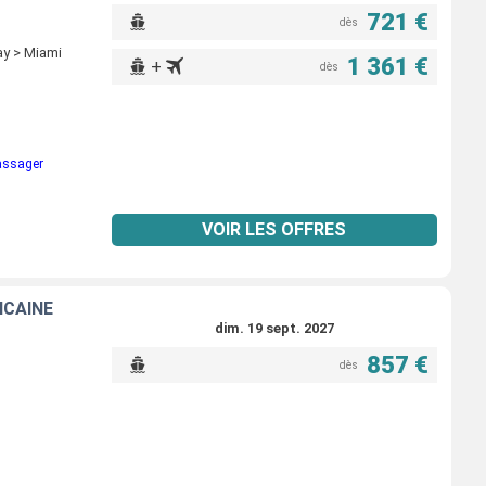
721 €
dès
y > Miami
1 361 €
+
dès
passager
VOIR LES OFFRES
ICAINE
dim. 19 sept. 2027
857 €
dès