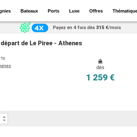
gnies
Bateaux
Ports
Luxe
Offres
Thématiqu
Payez en 4 fois dès
315 €
/mois
u départ de Le Piree - Athenes
rts
thenes
dès
1 259 €