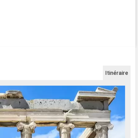
Itinéraire
Ka