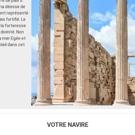
re de paix d’
ama déesse de
mment représenté
is fortifié. Le
 la forteresse
divinité. Non
la mer Egée et
leil dans cet
VOTRE NAVIRE