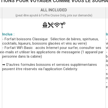
PTIONS POUR VOYAGER COMME VOUS LE SOUHA
ALL INCLUDED
(peut être ajouté à l'offre Cruise Only, prix sur demande)
Inclus :
I
- Forfait boissons Classique : Sélection de bières, spiritueux,
-
cocktails, liqueurs, boissons glacées et vins au verre)
v
- Forfait WiFi Basic : accès Internet pour surfer, consulter ses
v
de
e-mails et utiliser les applications de messagerie (1 appareil par
-
personne dans la cabine)
b
à
➡ D'autres formules boissons et services supplémentaires
r
peuvent être réservés via l'application Celebrity.
-
s
m
-
e