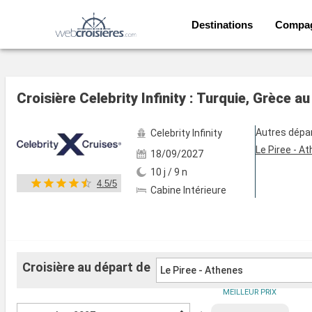
Destinations
Compa
Voir les 26 autres photos
Croisière Celebrity Infinity : Turquie, Grèce a
Autres dépa
Celebrity Infinity
Le Piree - A
18/09/2027
10 j / 9 n
4.5/5
Cabine Intérieure
Croisière au départ de
Le Piree - Athenes
MEILLEUR PRIX