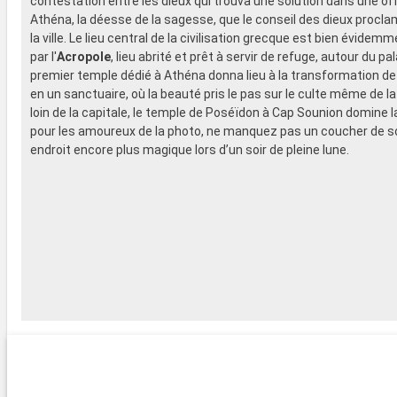
contestation entre les dieux qui trouva une solution dans une off
Athéna, la déesse de la sagesse, que le conseil des dieux procl
la ville. Le lieu central de la civilisation grecque est bien évide
par l'
Acropole
, lieu abrité et prêt à servir de refuge, autour du pala
premier temple dédié à Athéna donna lieu à la transformation de
en un sanctuaire, où la beauté pris le pas sur le culte même de la 
loin de la capitale, le temple de Poséïdon à Cap Sounion domine 
pour les amoureux de la photo, ne manquez pas un coucher de so
endroit encore plus magique lors d’un soir de pleine lune.