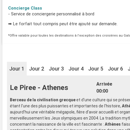
Concierge Class
- Service de conciergerie personnalisé à bord
➡ Le forfait tout compris peut être ajouté sur demande.
*Offre valable pour toutes les destinations à l’exception des croisières au Ga
Jour 1
Jour 2
Jour 3
Jour 4
Jour 5
Jour 6
Arrivée
Le Piree - Athenes
00:00
Berceau de la civilisation grecque
et d'une culture qui se pré
étant l'une des plus puissantes et importantes de l'histoire,
Ath
aujourd'hui une véritable mégapole, fière d’avoir accueilli et orga
merveilleusement les Jeux olympiques en 2004. La tradition myt
concernant la naissance de la ville est fascinante :
Athènes
faisa