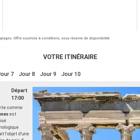
lapagos. Offre soumise à conditions, sous réserve de disponibilité
VOTRE ITINÉRAIRE
Jour 7
Jour 8
Jour 9
Jour 10
Départ
17:00
sente comme
ènes
est
nisé
hologique
it l'objet d'une