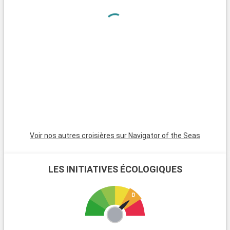
Il est également possible de partir vers le Nord, pour parcourir
la côte Ouest (San Diego, Santa Barbara, Victoria), puis visiter
Vancouver au Canada. Outre la visite de la ville, la Cité des
Anges est un point de départ qui permet d'adapter son voyage
en fonction de ses envies.
Los Angeles, la ville de l'American Way of Life
Dynamique, effervescente et endiablée, Los Angeles ne fait
rien à moitié. Située sur la côte ouest des États-unis, au sud
de la Californie, la ville est riche sportivement,
technologiquement, financièrement et culturellement.
Voir nos autres croisières sur Navigator of the Seas
Mégapole de plus de 18 millions de personnes, la « Cité des
Anges » a un impact sur le monde entier.
LES INITIATIVES ÉCOLOGIQUES
Ville sportive par excellence, vous serez surpris par le nombre
de joggers. Ville olympique par deux fois, en 1932 et 1984, Los
Angeles est également la ville du roller et du body-building.
Pour admirer cette ville horizontale et verdoyante, ses 88
quartiers assemblés tel un puzzle, rien de tel que le panorama