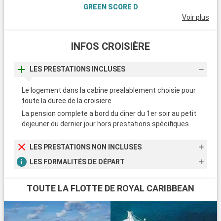
offert au « Griffith Park Observatory ». Plus grand parc
GREEN SCORE D
municipal des États-Unis, il est très apprécié par les familles
Voir plus
et les enfants pour son zoo et ses terrains de jeux.
Enfin, Los Angeles regorge de maisons et quartiers de luxe.
INFOS CROISIÈRE
Prenez la splendide et sinueuse route de « Mulholland Drive »
et retrouvez-vous à « Santa Monica ». Ses villas
LES PRESTATIONS INCLUSES
exceptionnelles de stars toutes aussi extravagantes les unes
que les autres, ses plages et sa roue mythique en font un lieu
Le logement dans la cabine prealablement choisie pour
des plus attractifs.
toute la duree de la croisiere
La pension complete a bord du diner du 1er soir au petit
dejeuner du dernier jour hors prestations spécifiques
LES PRESTATIONS NON INCLUSES
LES FORMALITÉS DE DÉPART
TOUTE LA FLOTTE DE ROYAL CARIBBEAN