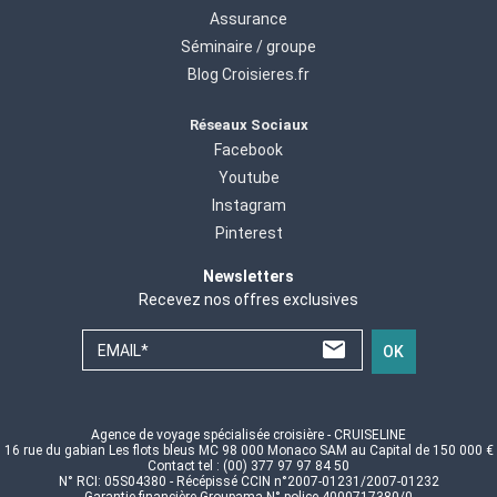
Assurance
Séminaire / groupe
Blog Croisieres.fr
Réseaux Sociaux
Facebook
Youtube
Instagram
Pinterest
Newsletters
Recevez nos offres exclusives
EMAIL*
OK
Agence de voyage spécialisée croisière - CRUISELINE
16 rue du gabian Les flots bleus MC 98 000 Monaco SAM au Capital de 150 000 €
Contact tel : (00) 377 97 97 84 50
N° RCI: 05S04380 - Récépissé CCIN n°2007-01231/2007-01232
Garantie financière Groupama N° police 4000717380/0