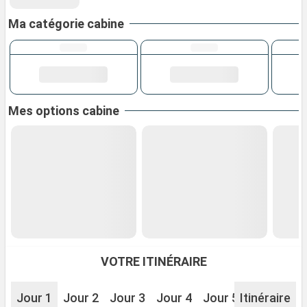
Ma catégorie cabine
Mes options cabine
VOTRE ITINÉRAIRE
Jour 1
Jour 2
Jour 3
Jour 4
Jour 5
Itinéraire
Jour 6
J