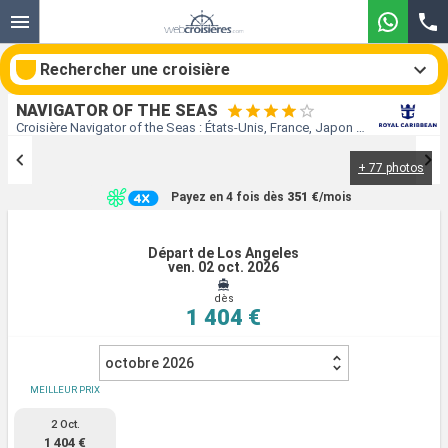
Rechercher une croisière
NAVIGATOR OF THE SEAS
Croisière Navigator of the Seas : États-Unis, France, Japon au départ de Los Angeles
+ 77 photos
Nos destinations
Payez en 4 fois dès
351 €
/mois
Mois de départ
Départ de Los Angeles
ven. 02 oct. 2026
Ports
Compagnies
dès
1 404 €
Rechercher
octobre 2026
MEILLEUR PRIX
2 Oct.
1 404 €