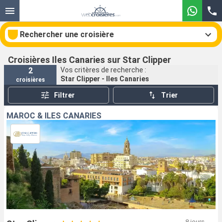
Rechercher une croisière
Croisières Iles Canaries sur Star Clipper
2
Vos critères de recherche :
Star Clipper - Iles Canaries
croisières
Nos destinations
Filtrer
Trier
Mois de départ
MAROC & ÎLES CANARIES
Ports
Compagnies
Rechercher
8 jours