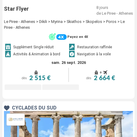
8 jours
Star Flyer
de Le Piree - Athenes
Le Piree - Athenes > Dikili > Myrina > Skiathos > Skopelos > Poros > Le
Piree - Athenes
Payez en 4X
Supplément Single réduit
Restauration raffinée
Activités & Animation à bord
Navigation à la voile
sam. 26 sept. 2026
+
2 515 €
2 664 €
dès
dès
CYCLADES DU SUD