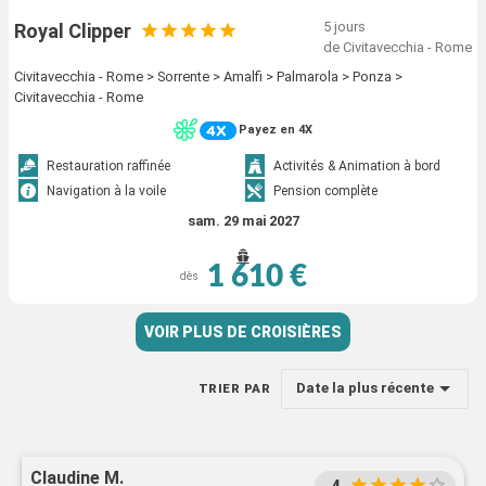
5 jours
Royal Clipper
de Civitavecchia - Rome
Civitavecchia - Rome > Sorrente > Amalfi > Palmarola > Ponza >
Civitavecchia - Rome
Payez en 4X
Restauration raffinée
Activités & Animation à bord
Navigation à la voile
Pension complète
sam. 29 mai 2027
1 610 €
dès
VOIR PLUS DE CROISIÈRES
Date la plus récente
TRIER PAR
Claudine M.