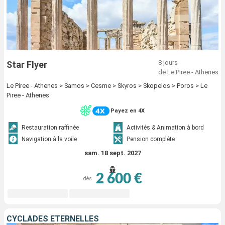
8 jours
Star Flyer
de Le Piree - Athenes
Le Piree - Athenes > Samos > Cesme > Skyros > Skopelos > Poros > Le
Piree - Athenes
Payez en 4X
Restauration raffinée
Activités & Animation à bord
Navigation à la voile
Pension complète
sam. 18 sept. 2027
2 600 €
dès
CYCLADES ÉTERNELLES