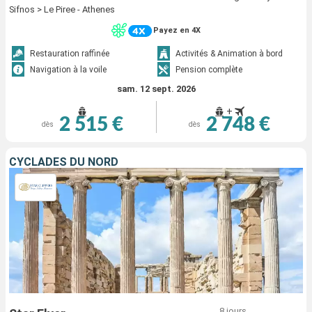
Sifnos > Le Piree - Athenes
Payez en 4X
Restauration raffinée
Activités & Animation à bord
Navigation à la voile
Pension complète
sam. 12 sept. 2026
+
2 515 €
2 748 €
dès
dès
CYCLADES DU NORD
8 jours