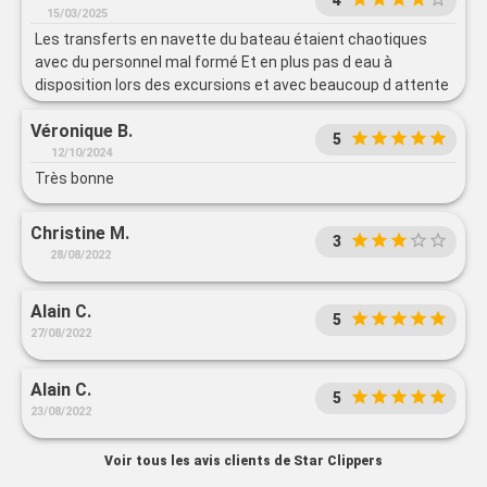
4
15/03/2025
Les transferts en navette du bateau étaient chaotiques
avec du personnel mal formé Et en plus pas d eau à
disposition lors des excursions et avec beaucoup d attente
dans les transferts sans possibilité d acheter de l eau à
Véronique B.
certains endroits Le reste parfait Cuisine Cabine Accueil
5
12/10/2024
Très bonne
Christine M.
3
28/08/2022
Alain C.
5
27/08/2022
Alain C.
5
23/08/2022
Voir tous les avis clients de Star Clippers