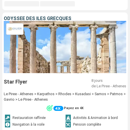
ODYSSÉE DES ÎLES GRECQUES
8 jours
Star Flyer
de Le Piree - Athenes
Le Piree - Athenes > Karpathos > Rhodes > Kusadasi > Samos > Patmos >
Gavrio > Le Piree - Athenes
Payez en 4X
Restauration raffinée
Activités & Animation à bord
Navigation à la voile
Pension complète