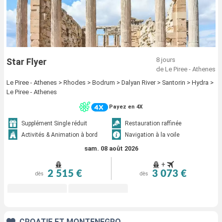
8 jours
Star Flyer
de Le Piree - Athenes
Le Piree - Athenes > Rhodes > Bodrum > Dalyan River > Santorin > Hydra >
Le Piree - Athenes
Payez en 4X
Supplément Single réduit
Restauration raffinée
Activités & Animation à bord
Navigation à la voile
sam. 08 août 2026
+
2 515 €
3 073 €
dès
dès
CROATIE ET MONTÉNÉGRO