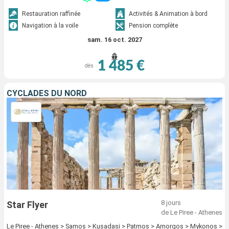
Restauration raffinée
Activités & Animation à bord
Navigation à la voile
Pension complète
sam. 16 oct. 2027
1 485 €
dès
CYCLADES DU NORD
8 jours
Star Flyer
de Le Piree - Athenes
Le Piree - Athenes > Samos > Kusadasi > Patmos > Amorgos > Mykonos >