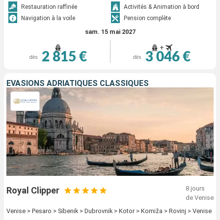
Restauration raffinée
Activités & Animation à bord
Navigation à la voile
Pension complète
sam. 15 mai 2027
+
2 815 €
3 046 €
dès
dès
ÉVASIONS ADRIATIQUES CLASSIQUES
8 jours
Royal Clipper
de Venise
Venise > Pesaro > Sibenik > Dubrovnik > Kotor > Komiža > Rovinj > Venise