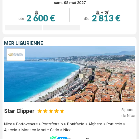
sam. 08 mai 2027
+
2 600 €
2 813 €
dès
dès
MER LIGURIENNE
8 jours
Star Clipper
de Nice
Nice > Portovenere > Portoferraio > Bonifacio > Alghero > Porticcio >
Ajaccio > Monaco Monte-Carlo > Nice