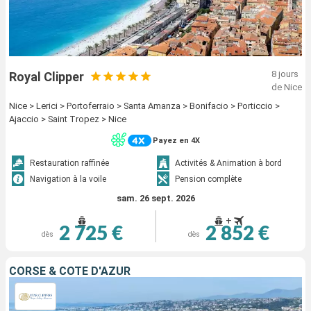
8 jours
Royal Clipper
de Nice
Nice > Lerici > Portoferraio > Santa Amanza > Bonifacio > Porticcio >
Ajaccio > Saint Tropez > Nice
Payez en 4X
Restauration raffinée
Activités & Animation à bord
Navigation à la voile
Pension complète
sam. 26 sept. 2026
+
2 725 €
2 852 €
dès
dès
CORSE & CÔTE D'AZUR