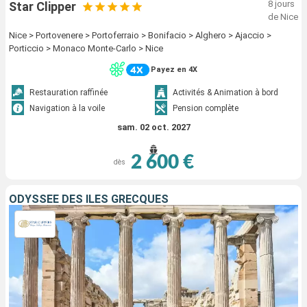
8 jours
Star Clipper
de Nice
Nice > Portovenere > Portoferraio > Bonifacio > Alghero > Ajaccio >
Porticcio > Monaco Monte-Carlo > Nice
Payez en 4X
Restauration raffinée
Activités & Animation à bord
Navigation à la voile
Pension complète
sam. 02 oct. 2027
2 600 €
dès
ODYSSÉE DES ÎLES GRECQUES