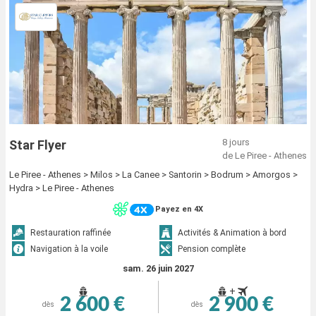
8 jours
Star Flyer
de Le Piree - Athenes
Le Piree - Athenes > Milos > La Canee > Santorin > Bodrum > Amorgos >
Hydra > Le Piree - Athenes
Payez en 4X
Restauration raffinée
Activités & Animation à bord
Navigation à la voile
Pension complète
sam. 26 juin 2027
+
2 600 €
2 900 €
dès
dès