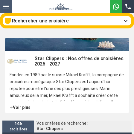
Rechercher une croisière
Nos destinations
Star Clippers : Nos offres de croisières
2026 - 2027
Mois de départ
Fondée en 1989 par le suisse Mikael Krafft, la compagnie de
Ports
Compagnies
croisières monégasque Star Clippers est aujourd'hui
réputée pour être l'une des plus prestigieuses. Marin
Rechercher
amoureux de la mer, Mikael Krafft a souhaité créer cette
compagnie dans le but de faire découvrir les délices d'une
+
Voir plus
croisière haut de gamme
à tous ceux qui perçoivent la mer
comme un espace de liberté. Son pari est on ne peut plus
réussi puisqu'il s'agit bien d'un intense sentiment de liberté
145
Vos critères de recherche :
Star Clippers
croisières
et de bien-être que l'on ressent en voyageant sur l'un des