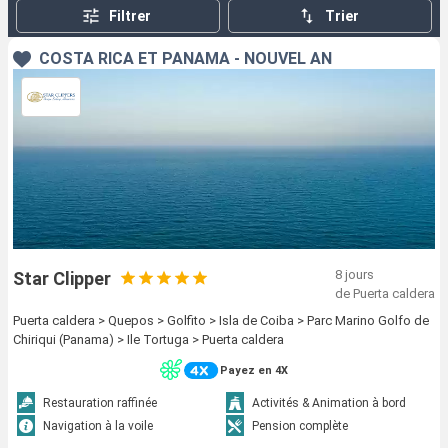
bateaux de croisière Star Clippers. Au-delà d'une croisière,
Filtrer
Trier
c'est un véritable rêve qui vous transporte là où les
frontières n'existent plus.
COSTA RICA ET PANAMA - NOUVEL AN
8 jours
Star Clipper
de Puerta caldera
Puerta caldera > Quepos > Golfito > Isla de Coiba > Parc Marino Golfo de
Chiriqui (Panama) > Ile Tortuga > Puerta caldera
Payez en 4X
Restauration raffinée
Activités & Animation à bord
Navigation à la voile
Pension complète