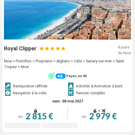
8 jours
Royal Clipper
de Nice
Nice > Portofino > Propriano > Alghero > Calvi > Sanary-sur-mer > Saint
Tropez > Nice
Payez en 4X
Restauration raffinée
Activités & Animation à bord
Navigation à la voile
Pension complète
sam. 08 mai 2027
+
2 815 €
2 979 €
dès
dès