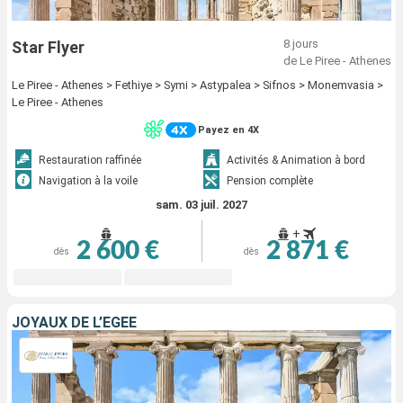
8 jours
Star Flyer
de Le Piree - Athenes
Le Piree - Athenes > Fethiye > Symi > Astypalea > Sifnos > Monemvasia >
Le Piree - Athenes
Payez en 4X
Restauration raffinée
Activités & Animation à bord
Navigation à la voile
Pension complète
sam. 03 juil. 2027
+
2 600 €
2 871 €
dès
dès
JOYAUX DE L’ÉGÉE