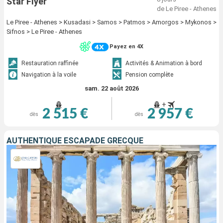
Star Flyer
de Le Piree - Athenes
Le Piree - Athenes > Kusadasi > Samos > Patmos > Amorgos > Mykonos >
Sifnos > Le Piree - Athenes
Payez en 4X
Restauration raffinée
Activités & Animation à bord
Navigation à la voile
Pension complète
sam. 22 août 2026
+
2 515 €
2 957 €
dès
dès
AUTHENTIQUE ESCAPADE GRECQUE