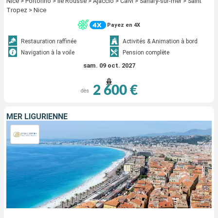
Nice > Portofino > Ile Rousse > Ajaccio > Calvi > Sanary-sur-mer > Saint
Tropez > Nice
Payez en 4X
Restauration raffinée
Activités & Animation à bord
Navigation à la voile
Pension complète
sam. 09 oct. 2027
2 600 €
dès
MER LIGURIENNE