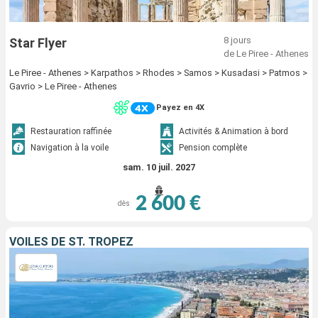
8 jours
Star Flyer
de Le Piree - Athenes
Le Piree - Athenes > Karpathos > Rhodes > Samos > Kusadasi > Patmos >
Gavrio > Le Piree - Athenes
Payez en 4X
Restauration raffinée
Activités & Animation à bord
Navigation à la voile
Pension complète
sam. 10 juil. 2027
2 600 €
dès
VOILES DE ST. TROPEZ