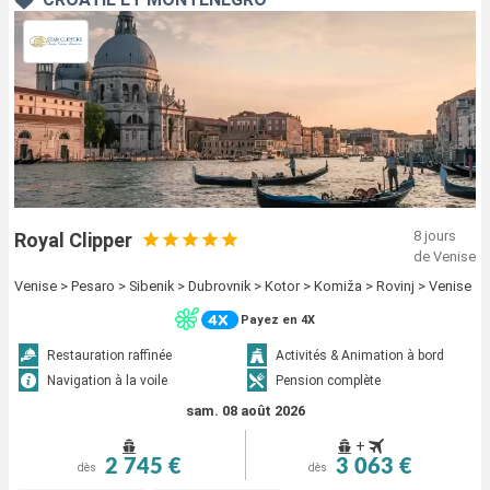
8 jours
Royal Clipper
de Venise
Venise > Pesaro > Sibenik > Dubrovnik > Kotor > Komiža > Rovinj > Venise
Payez en 4X
Restauration raffinée
Activités & Animation à bord
Navigation à la voile
Pension complète
sam. 08 août 2026
+
2 745 €
3 063 €
dès
dès