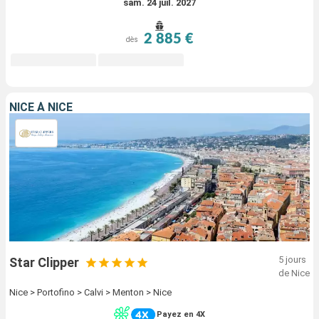
sam. 24 juil. 2027
2 885 €
dès
NICE À NICE
5 jours
Star Clipper
de Nice
Nice > Portofino > Calvi > Menton > Nice
Payez en 4X