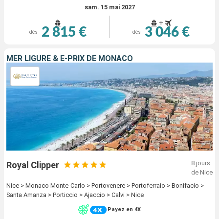
sam. 15 mai 2027
+
2 815 €
3 046 €
dès
dès
MER LIGURE & E-PRIX DE MONACO
8 jours
Royal Clipper
de Nice
Nice > Monaco Monte-Carlo > Portovenere > Portoferraio > Bonifacio >
Santa Amanza > Porticcio > Ajaccio > Calvi > Nice
Payez en 4X