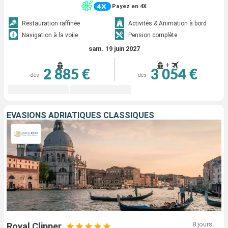
Payez en 4X
Restauration raffinée
Activités & Animation à bord
Navigation à la voile
Pension complète
sam. 19 juin 2027
+
2 885 €
3 054 €
dès
dès
ÉVASIONS ADRIATIQUES CLASSIQUES
8 jours
Royal Clipper