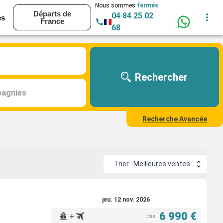
Nous sommes
fermés
Départs de
04 84 25 02
es
France
68
Rechercher
agnies
Recherche Avancée
Trier : Meilleures ventes
jeu. 12 nov. 2026
6 990 €
+
dès