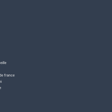
eille
 de france
mi
e