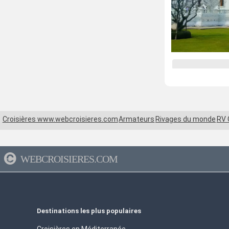
Croisières www.webcroisieres.com
Armateurs
Rivages du monde
RV
WEBCROISIERES.COM
Destinations les plus populaires
Croisières en Méditerranée