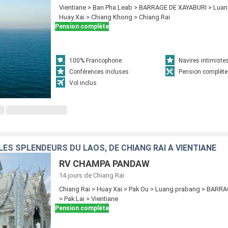
Vientiane > Ban Pha Leab > BARRAGE DE XAYABURI > Lua
Huay Xai > Chiang Khong > Chiang Rai
Pension complète
100% Francophone
Navires intimiste
Conférences incluses
Pension complète
Vol inclus
LES SPLENDEURS DU LAOS, DE CHIANG RAI À VIENTIANE
RV CHAMPA PANDAW
14 jours
de Chiang Rai
Chiang Rai > Huay Xai > Pak Ou > Luang prabang > BARR
> Pak Lai > Vientiane
Pension complète