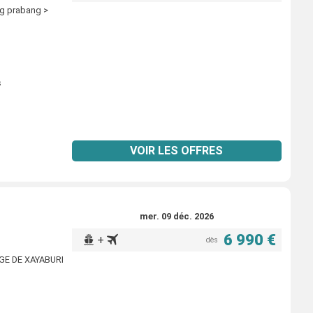
ng prabang >
s
VOIR LES OFFRES
mer. 09 déc. 2026
6 990 €
+
dès
AGE DE XAYABURI