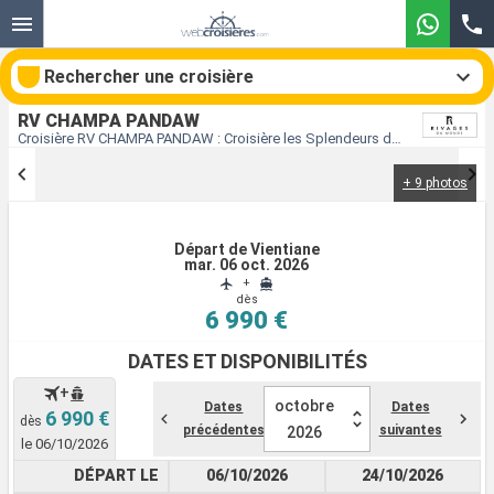
Rechercher une croisière
RV CHAMPA PANDAW
Croisière RV CHAMPA PANDAW : Croisière les Splendeurs du Laos, de Vientiane à Chiang Rai au départ de Vientiane
+ 9 photos
Nos destinations
Mois de départ
Départ de Vientiane
mar. 06 oct. 2026
+
Ports
Compagnies
dès
6 990 €
Rechercher
DATES ET DISPONIBILITÉS
+
octobre
Dates
Dates
6 990 €
dès
précédentes
suivantes
2026
le 06/10/2026
DÉPART LE
06/10/2026
24/10/2026