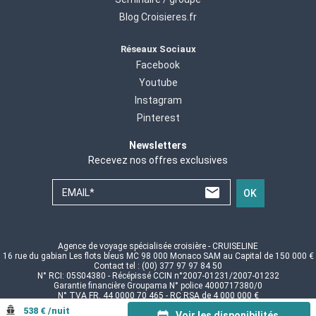
Blog Croisieres.fr
Réseaux Sociaux
Facebook
Youtube
Instagram
Pinterest
Newsletters
Recevez nos offres exclusives
EMAIL*
OK
Agence de voyage spécialisée croisière - CRUISELINE
16 rue du gabian Les flots bleus MC 98 000 Monaco SAM au Capital de 150 000 €
Contact tel : (00) 377 97 97 84 50
N° RCI: 05S04380 - Récépissé CCIN n°2007-01231/2007-01232
Garantie financière Groupama N° police 4000717380/0
N° TVA FR. 44 0000 70 465 - RC RSA de 4 000 000 €
© CRUISELINE 2026 - all rights reserved
538 € /nuit
Voir les disponibilités