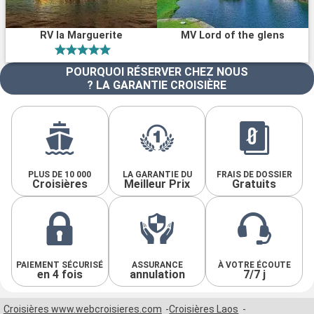
RV la Marguerite
MV Lord of the glens
POURQUOI RÉSERVER CHEZ NOUS
? LA GARANTIE CROISIÈRE
PLUS DE 10 000
LA GARANTIE DU
FRAIS DE DOSSIER
Croisières
Meilleur Prix
Gratuits
PAIEMENT SÉCURISÉ
ASSURANCE
À VOTRE ÉCOUTE
en 4 fois
annulation
7/7 j
Croisières www.webcroisieres.com
Croisières Laos