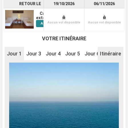
RETOUR LE
19/10/2026
06/11/2026
Cabine
Voir
extérieure
Aucun vol disponible
Aucun vol disponible
Autres
Cabines
VOTRE ITINÉRAIRE
Jour 1
Jour 3
Jour 4
Jour 5
Jour 6
Itinéraire
Jour 7
J