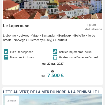
11 jours
Le Laperouse
de Lisbonne
Lisbonne > Leixoes > Vigo > Santander > Bordeaux > Belle île > Ile de
Smola - Norvege > Guernesey (Osey) > Honfleur
Luxe Francophone
Service Majordome inclus
Boissons incluses
Gastronomie Ducasse Conseil
jeu. 22 avr. 2027
7 500 €
dès
L'ÉTÉ AU VERT, DE LA MER DU NORD À LA PÉNINSULE IBÉRIQUE