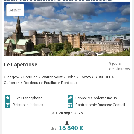
9 jours
Le Laperouse
de Glasgow
Glasgow > Portrush > Warrenpoint > Cobh > Fowey > ROSCOFF >
Quiberon > Bordeaux > Pauillac > Bordeaux
Luxe Francophone
Service Majordome inclus
Boissons incluses
Gastronomie Ducasse Conseil
jeu. 24 sept. 2026
16 840 €
dès