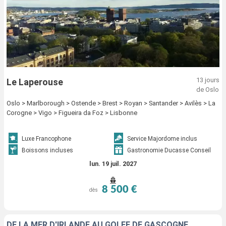
13 jours
Le Laperouse
de Oslo
Oslo > Marlborough > Ostende > Brest > Royan > Santander > Avilès > La
Corogne > Vigo > Figueira da Foz > Lisbonne
Luxe Francophone
Service Majordome inclus
Boissons incluses
Gastronomie Ducasse Conseil
lun. 19 juil. 2027
8 500 €
dès
DE LA MER D'IRLANDE AU GOLFE DE GASCOGNE