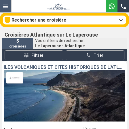
Rechercher une croisière
Croisières Atlantique sur Le Laperouse
5
Vos critères de recherche :
Le Laperouse - Atlantique
croisières
Nos destinations
Filtrer
Trier
Mois de départ
ÎLES VOLCANIQUES ET CITÉS HISTORIQUES DE L'ATLANTIQUE NORD
Ports
Compagnies
Rechercher
10 jours