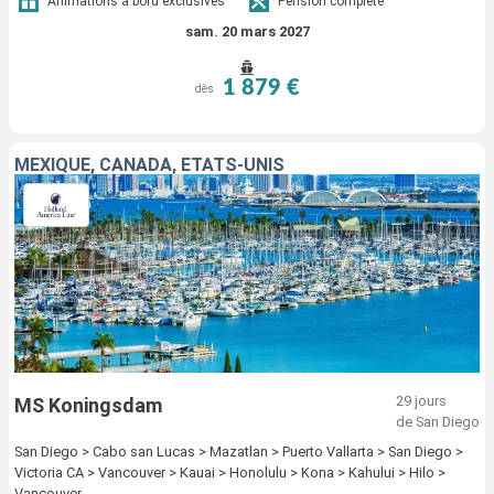
Animations à bord exclusives
Pension complète
sam. 20 mars 2027
1 879 €
dès
MEXIQUE, CANADA, ÉTATS-UNIS
29 jours
MS Koningsdam
de San Diego
San Diego > Cabo san Lucas > Mazatlan > Puerto Vallarta > San Diego >
Victoria CA > Vancouver > Kauai > Honolulu > Kona > Kahului > Hilo >
Vancouver