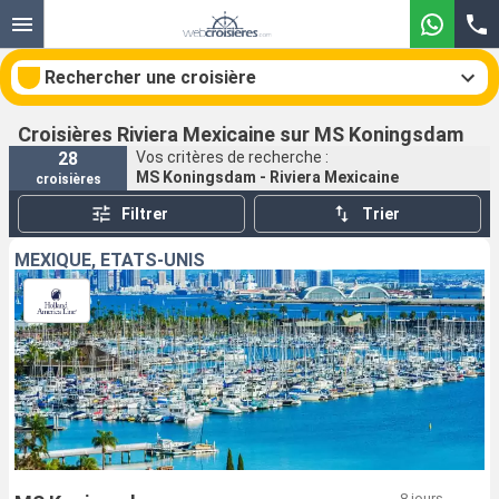
Rechercher une croisière
Croisières Riviera Mexicaine sur MS Koningsdam
28
Vos critères de recherche :
MS Koningsdam - Riviera Mexicaine
croisières
Nos destinations
Filtrer
Trier
Mois de départ
MEXIQUE, ÉTATS-UNIS
Ports
Compagnies
Rechercher
8 jours