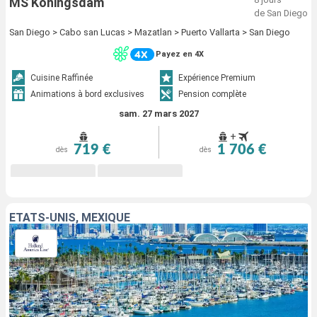
MS Koningsdam
de San Diego
San Diego > Cabo san Lucas > Mazatlan > Puerto Vallarta > San Diego
Payez en 4X
Cuisine Raffinée
Expérience Premium
Animations à bord exclusives
Pension complète
sam. 27 mars 2027
+
719 €
1 706 €
dès
dès
ÉTATS-UNIS, MEXIQUE