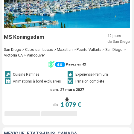
12 jours
MS Koningsdam
de San Diego
San Diego > Cabo san Lucas > Mazatlan > Puerto Vallarta > San Diego >
Victoria CA > Vancouver
Payez en 4X
Cuisine Raffinée
Expérience Premium
Animations à bord exclusives
Pension complète
sam. 27 mars 2027
1 079 €
dès
MEXIQUE, ÉTATS-UNIS, CANADA