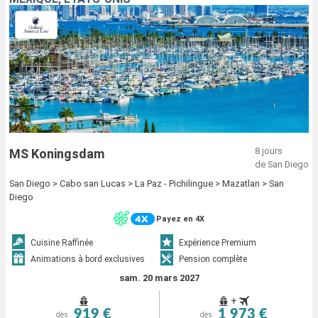
8 jours
MS Koningsdam
de San Diego
San Diego > Cabo san Lucas > La Paz - Pichilingue > Mazatlan > San
Diego
Payez en 4X
Cuisine Raffinée
Expérience Premium
Animations à bord exclusives
Pension complète
sam. 20 mars 2027
+
919 €
1 973 €
dès
dès