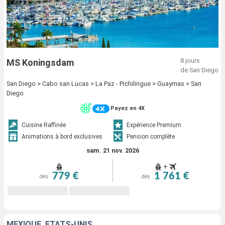
8 jours
MS Koningsdam
de San Diego
San Diego > Cabo san Lucas > La Paz - Pichilingue > Guaymas > San
Diego
Payez en 4X
Cuisine Raffinée
Expérience Premium
Animations à bord exclusives
Pension complète
sam. 21 nov. 2026
+
779 €
1 761 €
dès
dès
MEXIQUE, ÉTATS-UNIS