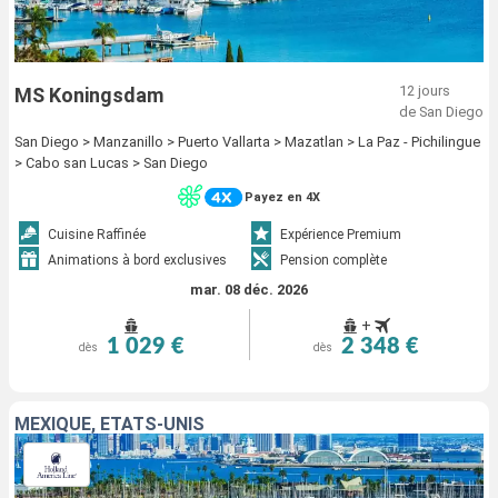
12 jours
MS Koningsdam
de San Diego
San Diego > Manzanillo > Puerto Vallarta > Mazatlan > La Paz - Pichilingue
> Cabo san Lucas > San Diego
Payez en 4X
Cuisine Raffinée
Expérience Premium
Animations à bord exclusives
Pension complète
mar. 08 déc. 2026
+
1 029 €
2 348 €
dès
dès
MEXIQUE, ÉTATS-UNIS