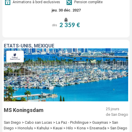
Animations à bord exclusives
Pension complète
jeu. 30 déc. 2027
2 359 €
dès
ÉTATS-UNIS, MEXIQUE
25 jours
MS Koningsdam
de San Diego
San Diego > Cabo san Lucas > La Paz - Pichilingue > Guaymas > San
Diego > Honolulu > Kahului > Kauai > Hilo > Kona > Ensenada > San Diego