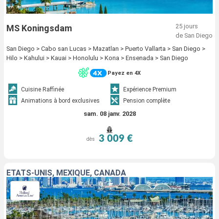
25 jours
MS Koningsdam
de San Diego
San Diego > Cabo san Lucas > Mazatlan > Puerto Vallarta > San Diego >
Hilo > Kahului > Kauai > Honolulu > Kona > Ensenada > San Diego
Payez en 4X
Cuisine Raffinée
Expérience Premium
Animations à bord exclusives
Pension complète
sam. 08 janv. 2028
3 009 €
dès
ÉTATS-UNIS, MEXIQUE, CANADA