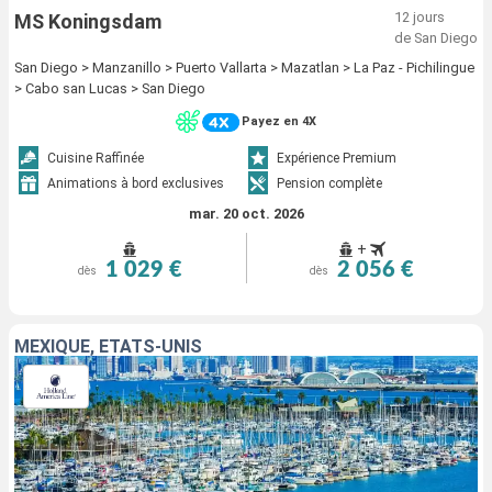
12 jours
MS Koningsdam
de San Diego
San Diego > Manzanillo > Puerto Vallarta > Mazatlan > La Paz - Pichilingue
> Cabo san Lucas > San Diego
Payez en 4X
Cuisine Raffinée
Expérience Premium
Animations à bord exclusives
Pension complète
mar. 20 oct. 2026
+
1 029 €
2 056 €
dès
dès
MEXIQUE, ÉTATS-UNIS