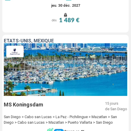
jeu. 30 déc. 2027
1 489 €
dès
ÉTATS-UNIS, MEXIQUE
15 jours
MS Koningsdam
de San Diego
San Diego > Cabo san Lucas > La Paz - Pichilingue > Mazatlan > San
Diego > Cabo san Lucas > Mazatlan > Puerto Vallarta > San Diego