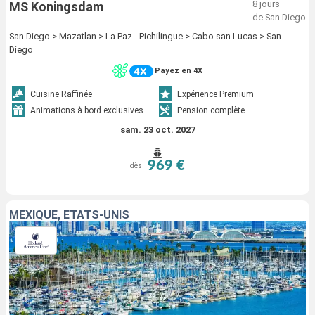
8 jours
MS Koningsdam
de San Diego
San Diego > Mazatlan > La Paz - Pichilingue > Cabo san Lucas > San
Diego
Payez en 4X
Cuisine Raffinée
Expérience Premium
Animations à bord exclusives
Pension complète
sam. 23 oct. 2027
969 €
dès
MEXIQUE, ÉTATS-UNIS