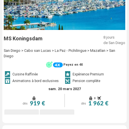
8 jours
MS Koningsdam
de San Diego
San Diego > Cabo san Lucas > La Paz - Pichilingue > Mazatlan > San
Diego
Payez en 4X
Cuisine Raffinée
Expérience Premium
Animations à bord exclusives
Pension complète
sam. 20 mars 2027
+
919 €
1 962 €
dès
dès