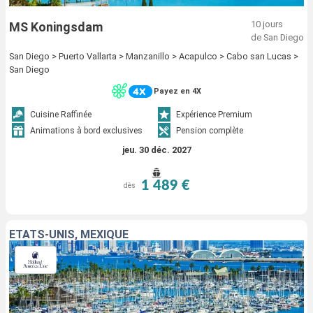
10 jours
MS Koningsdam
de San Diego
San Diego > Puerto Vallarta > Manzanillo > Acapulco > Cabo san Lucas >
San Diego
Payez en 4X
Cuisine Raffinée
Expérience Premium
Animations à bord exclusives
Pension complète
jeu. 30 déc. 2027
1 489 €
dès
ÉTATS-UNIS, MEXIQUE