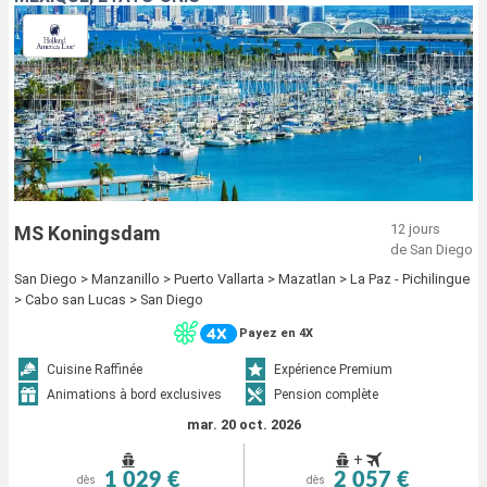
12 jours
MS Koningsdam
de San Diego
San Diego > Manzanillo > Puerto Vallarta > Mazatlan > La Paz - Pichilingue
> Cabo san Lucas > San Diego
Payez en 4X
Cuisine Raffinée
Expérience Premium
Animations à bord exclusives
Pension complète
mar. 20 oct. 2026
+
1 029 €
2 057 €
dès
dès