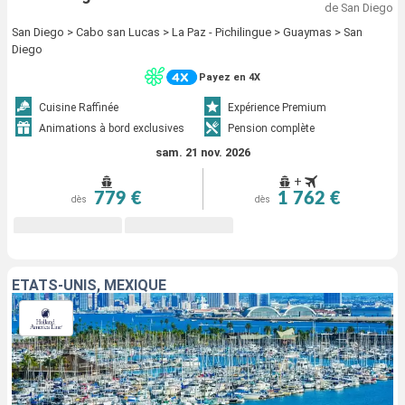
de San Diego
San Diego > Cabo san Lucas > La Paz - Pichilingue > Guaymas > San
Diego
Payez en 4X
Cuisine Raffinée
Expérience Premium
Animations à bord exclusives
Pension complète
sam. 21 nov. 2026
+
779 €
1 762 €
dès
dès
ÉTATS-UNIS, MEXIQUE