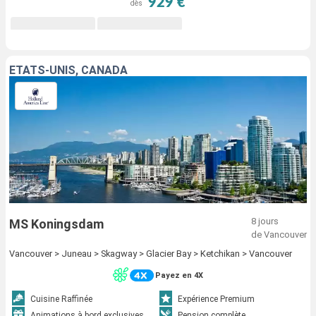
929 €
dès
ÉTATS-UNIS, CANADA
8 jours
MS Koningsdam
de Vancouver
Vancouver > Juneau > Skagway > Glacier Bay > Ketchikan > Vancouver
Payez en 4X
Cuisine Raffinée
Expérience Premium
Animations à bord exclusives
Pension complète