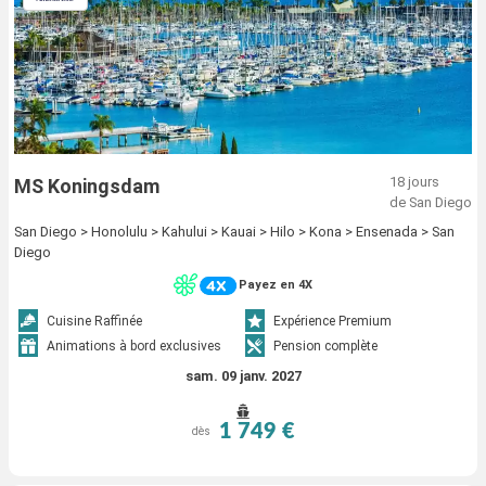
18 jours
MS Koningsdam
de San Diego
San Diego > Honolulu > Kahului > Kauai > Hilo > Kona > Ensenada > San
Diego
Payez en 4X
Cuisine Raffinée
Expérience Premium
Animations à bord exclusives
Pension complète
sam. 09 janv. 2027
1 749 €
dès