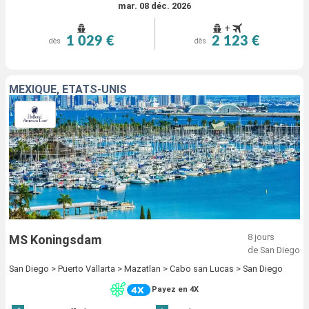
mar. 08 déc. 2026
+
1 029 €
2 123 €
dès
dès
MEXIQUE, ÉTATS-UNIS
8 jours
MS Koningsdam
de San Diego
San Diego > Puerto Vallarta > Mazatlan > Cabo san Lucas > San Diego
Payez en 4X