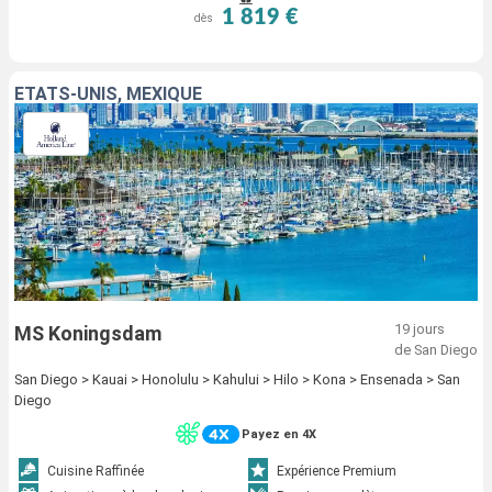
1 819 €
dès
ÉTATS-UNIS, MEXIQUE
19 jours
MS Koningsdam
de San Diego
San Diego > Kauai > Honolulu > Kahului > Hilo > Kona > Ensenada > San
Diego
Payez en 4X
Cuisine Raffinée
Expérience Premium