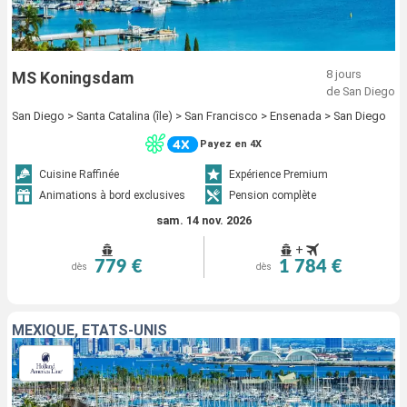
8 jours
MS Koningsdam
de San Diego
San Diego > Santa Catalina (île) > San Francisco > Ensenada > San Diego
Payez en 4X
Cuisine Raffinée
Expérience Premium
Animations à bord exclusives
Pension complète
sam. 14 nov. 2026
+
779 €
1 784 €
dès
dès
MEXIQUE, ÉTATS-UNIS