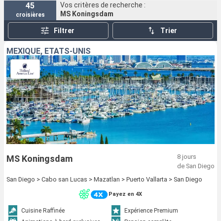
45
Vos critères de recherche :
MS Koningsdam
croisières
Filtrer
Trier
MEXIQUE, ÉTATS-UNIS
8 jours
MS Koningsdam
de San Diego
San Diego > Cabo san Lucas > Mazatlan > Puerto Vallarta > San Diego
Payez en 4X
Cuisine Raffinée
Expérience Premium