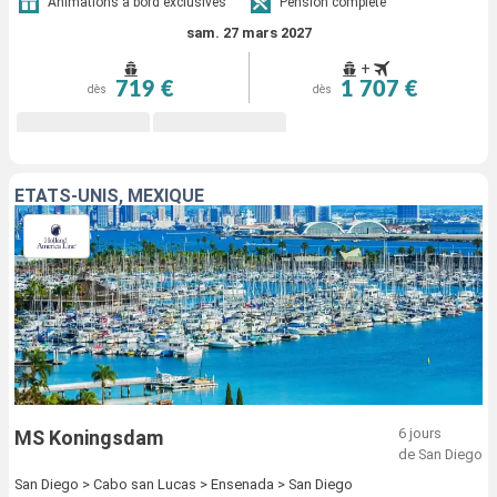
Animations à bord exclusives
Pension complète
sam. 27 mars 2027
+
719 €
1 707 €
dès
dès
ÉTATS-UNIS, MEXIQUE
6 jours
MS Koningsdam
de San Diego
San Diego > Cabo san Lucas > Ensenada > San Diego