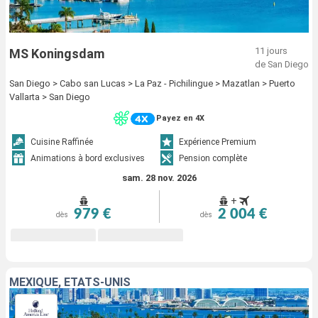
11 jours
MS Koningsdam
de San Diego
San Diego > Cabo san Lucas > La Paz - Pichilingue > Mazatlan > Puerto
Vallarta > San Diego
Payez en 4X
Cuisine Raffinée
Expérience Premium
Animations à bord exclusives
Pension complète
sam. 28 nov. 2026
+
979 €
2 004 €
dès
dès
MEXIQUE, ÉTATS-UNIS