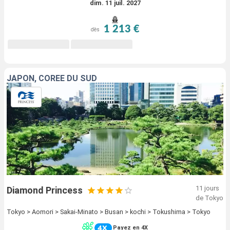
dim. 11 juil. 2027
1 213 €
dès
JAPON, CORÉE DU SUD
11 jours
Diamond Princess
de Tokyo
Tokyo > Aomori > Sakai-Minato > Busan > kochi > Tokushima > Tokyo
Payez en 4X