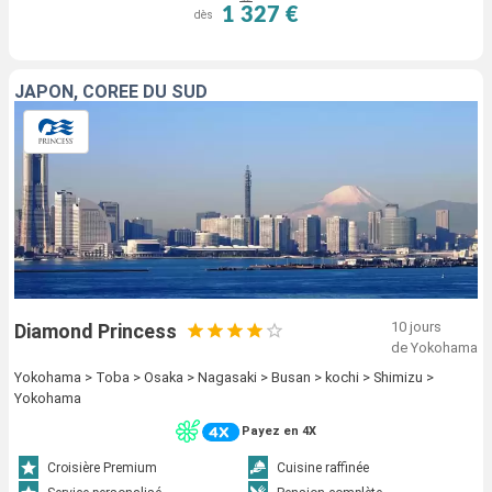
1 327 €
dès
JAPON, CORÉE DU SUD
10 jours
Diamond Princess
de Yokohama
Yokohama > Toba > Osaka > Nagasaki > Busan > kochi > Shimizu >
Yokohama
Payez en 4X
Croisière Premium
Cuisine raffinée