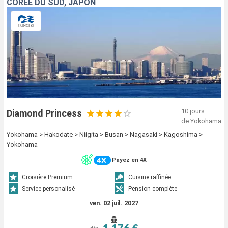
CORÉE DU SUD, JAPON
10 jours
Diamond Princess
de Yokohama
Yokohama > Hakodate > Niigita > Busan > Nagasaki > Kagoshima >
Yokohama
Payez en 4X
Croisière Premium
Cuisine raffinée
Service personalisé
Pension complète
ven. 02 juil. 2027