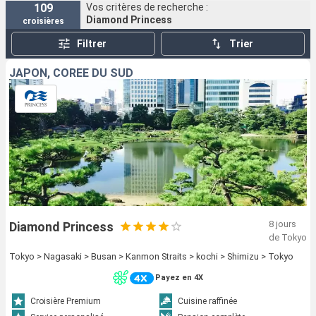
109
Vos critères de recherche :
Diamond Princess
croisières
Filtrer
Trier
JAPON, CORÉE DU SUD
8 jours
Diamond Princess
de Tokyo
Tokyo > Nagasaki > Busan > Kanmon Straits > kochi > Shimizu > Tokyo
Payez en 4X
Croisière Premium
Cuisine raffinée