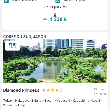
Service personalisé
Pension complète
lun. 14 juin 2027
1 338 €
dès
CORÉE DU SUD, JAPON
11 jours
Diamond Princess
de Tokyo
Tokyo > Hakodate > Niigita > Busan > Nagasaki > Kagoshima > kochi >
Shimizu > Tokyo