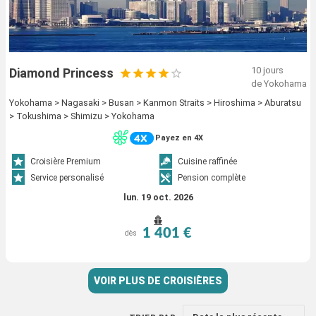
10 jours
Diamond Princess
de Yokohama
Yokohama > Nagasaki > Busan > Kanmon Straits > Hiroshima > Aburatsu
> Tokushima > Shimizu > Yokohama
Payez en 4X
Croisière Premium
Cuisine raffinée
Service personalisé
Pension complète
lun. 19 oct. 2026
1 401 €
dès
VOIR PLUS DE CROISIÈRES