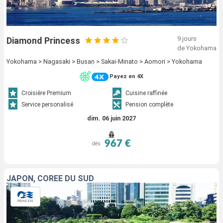
9 jours
Diamond Princess
de Yokohama
Yokohama > Nagasaki > Busan > Sakai-Minato > Aomori > Yokohama
Payez en 4X
Croisière Premium
Cuisine raffinée
Service personalisé
Pension complète
dim. 06 juin 2027
967 €
dès
JAPON, CORÉE DU SUD