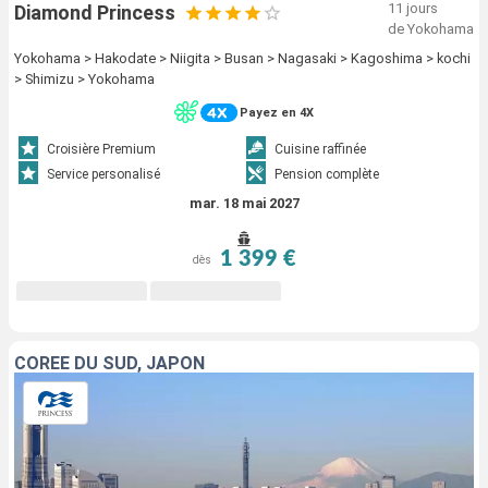
11 jours
Diamond Princess
de Yokohama
Yokohama > Hakodate > Niigita > Busan > Nagasaki > Kagoshima > kochi
> Shimizu > Yokohama
Payez en 4X
Croisière Premium
Cuisine raffinée
Service personalisé
Pension complète
mar. 18 mai 2027
1 399 €
dès
CORÉE DU SUD, JAPON