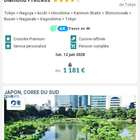
de Tokyo
Tokyo > Nagoya > kochi > Hiroshima > Kanmon Straits > Shimonoseki >
Busan > Nagasaki > Kagoshima > Tokyo
Payez en 4X
Croisière Premium
Cuisine raffinée
Service personalisé
Pension complète
lun. 12 juin 2028
1 181 €
dès
JAPON, CORÉE DU SUD