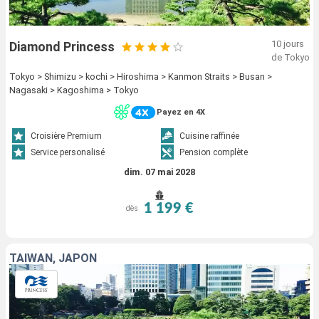
10 jours
Diamond Princess
de Tokyo
Tokyo > Shimizu > kochi > Hiroshima > Kanmon Straits > Busan >
Nagasaki > Kagoshima > Tokyo
Payez en 4X
Croisière Premium
Cuisine raffinée
Service personalisé
Pension complète
dim. 07 mai 2028
1 199 €
dès
TAÏWAN, JAPON