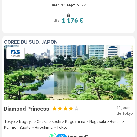
mer. 15 sept. 2027
1 176 €
dès
CORÉE DU SUD, JAPON
11 jours
Diamond Princess
de Tokyo
Tokyo > Nagoya > Osaka > kochi > Kagoshima > Nagasaki > Busan >
Kanmon Straits > Hiroshima > Tokyo
Payez en 4X