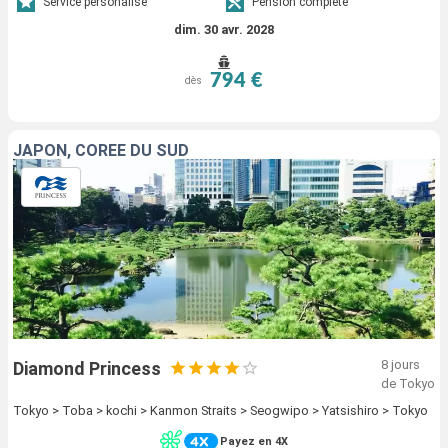
Service personalisé
Pension complète
dim. 30 avr. 2028
794 €
dès
JAPON, CORÉE DU SUD
8 jours
Diamond Princess
de Tokyo
Tokyo > Toba > kochi > Kanmon Straits > Seogwipo > Yatsishiro > Tokyo
Payez en 4X