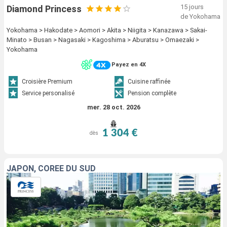
15 jours
Diamond Princess
de Yokohama
Yokohama > Hakodate > Aomori > Akita > Niigita > Kanazawa > Sakai-
Minato > Busan > Nagasaki > Kagoshima > Aburatsu > Omaezaki >
Yokohama
Payez en 4X
Croisière Premium
Cuisine raffinée
Service personalisé
Pension complète
mer. 28 oct. 2026
1 304 €
dès
JAPON, CORÉE DU SUD