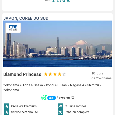
1 176 €
dès
JAPON, CORÉE DU SUD
10 jours
Diamond Princess
de Yokohama
Yokohama > Toba > Osaka > kochi > Busan > Nagasaki > Shimizu >
Yokohama
Payez en 4X
Croisière Premium
Cuisine raffinée
Service personalisé
Pension complète