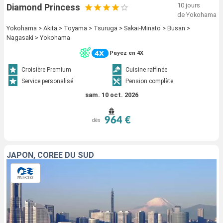
10 jours
Diamond Princess
de Yokohama
Yokohama > Akita > Toyama > Tsuruga > Sakai-Minato > Busan >
Nagasaki > Yokohama
Payez en 4X
Croisière Premium
Cuisine raffinée
Service personalisé
Pension complète
sam. 10 oct. 2026
964 €
dès
JAPON, CORÉE DU SUD