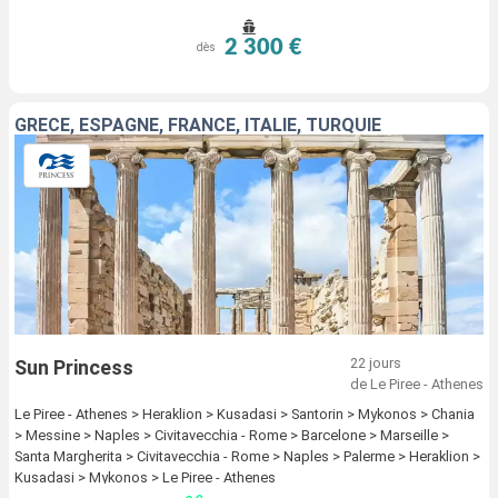
2 300 €
dès
GRÈCE, ESPAGNE, FRANCE, ITALIE, TURQUIE
22 jours
Sun Princess
de Le Piree - Athenes
Le Piree - Athenes > Heraklion > Kusadasi > Santorin > Mykonos > Chania
> Messine > Naples > Civitavecchia - Rome > Barcelone > Marseille >
Santa Margherita > Civitavecchia - Rome > Naples > Palerme > Heraklion >
Kusadasi > Mykonos > Le Piree - Athenes