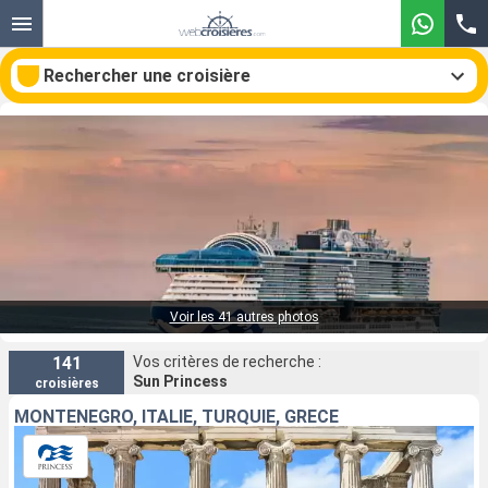
Rechercher une croisière
Nos destinations
Mois de départ
Ports
Compagnies
Voir les 41 autres photos
Rechercher
141
Vos critères de recherche :
Sun Princess
croisières
MONTÉNÉGRO, ITALIE, TURQUIE, GRÈCE