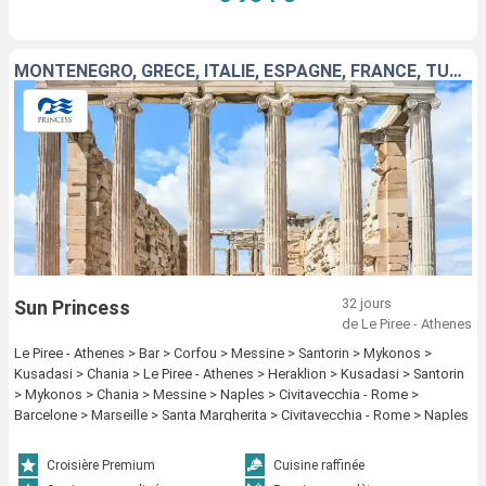
MONTÉNÉGRO, GRÈCE, ITALIE, ESPAGNE, FRANCE, TURQUIE
32 jours
Sun Princess
de Le Piree - Athenes
Le Piree - Athenes > Bar > Corfou > Messine > Santorin > Mykonos >
Kusadasi > Chania > Le Piree - Athenes > Heraklion > Kusadasi > Santorin
> Mykonos > Chania > Messine > Naples > Civitavecchia - Rome >
Barcelone > Marseille > Santa Margherita > Civitavecchia - Rome > Naples
> Palerme > Heraklion > Kusadasi > Mykonos > Le Piree - Athenes
Croisière Premium
Cuisine raffinée