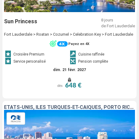
8 jours
Sun Princess
de Fort Lauderdale
Fort Lauderdale > Roatan > Cozumel > Celebration Key > Fort Lauderdale
Payez en 4X
Croisière Premium
Cuisine raffinée
Service personalisé
Pension complète
dim. 21 févr. 2027
648 €
dès
ÉTATS-UNIS, ÎLES TURQUES-ET-CAÏQUES, PORTO RICO, RÉPUBLIQUE DOMINICAINE