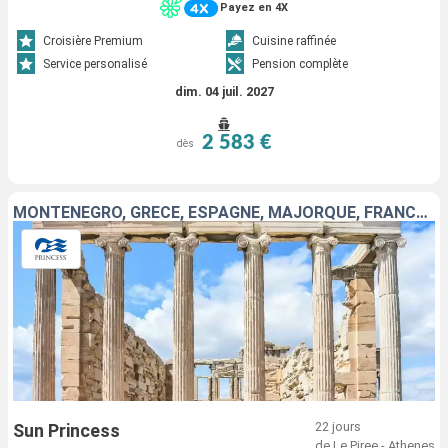
Payez en 4X
Croisière Premium
Cuisine raffinée
Service personalisé
Pension complète
dim. 04 juil. 2027
2 583 €
dès
MONTÉNÉGRO, GRÈCE, ESPAGNE, MAJORQUE, FRANCE, ITALIE, TURQUIE
22 jours
Sun Princess
de Le Piree - Athenes