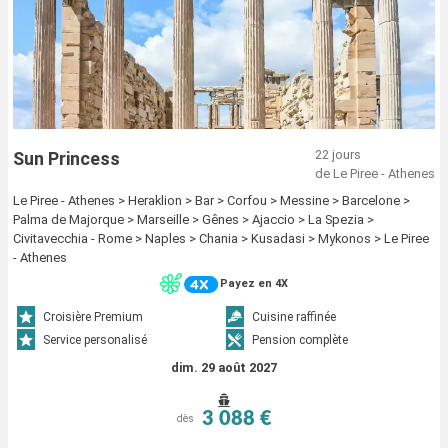
22 jours
Sun Princess
de Le Piree - Athenes
Le Piree - Athenes > Heraklion > Bar > Corfou > Messine > Barcelone >
Palma de Majorque > Marseille > Gênes > Ajaccio > La Spezia >
Civitavecchia - Rome > Naples > Chania > Kusadasi > Mykonos > Le Piree
- Athenes
Payez en 4X
Croisière Premium
Cuisine raffinée
Service personalisé
Pension complète
dim. 29 août 2027
3 088 €
dès