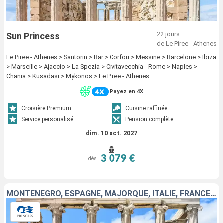
22 jours
Sun Princess
de Le Piree - Athenes
Le Piree - Athenes > Santorin > Bar > Corfou > Messine > Barcelone > Ibiza
> Marseille > Ajaccio > La Spezia > Civitavecchia - Rome > Naples >
Chania > Kusadasi > Mykonos > Le Piree - Athenes
Payez en 4X
Croisière Premium
Cuisine raffinée
Service personalisé
Pension complète
dim. 10 oct. 2027
3 079 €
dès
MONTÉNÉGRO, ESPAGNE, MAJORQUE, ITALIE, FRANCE, TURQUIE, GRÈCE