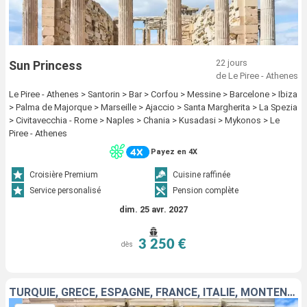
22 jours
Sun Princess
de Le Piree - Athenes
Le Piree - Athenes > Santorin > Bar > Corfou > Messine > Barcelone > Ibiza
> Palma de Majorque > Marseille > Ajaccio > Santa Margherita > La Spezia
> Civitavecchia - Rome > Naples > Chania > Kusadasi > Mykonos > Le
Piree - Athenes
Payez en 4X
Croisière Premium
Cuisine raffinée
Service personalisé
Pension complète
dim. 25 avr. 2027
3 250 €
dès
TURQUIE, GRÈCE, ESPAGNE, FRANCE, ITALIE, MONTÉNÉGRO