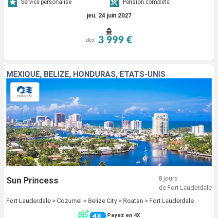
Service personalisé
Pension complète
jeu. 24 juin 2027
3 999 €
dès
MEXIQUE, BELIZE, HONDURAS, ÉTATS-UNIS
8 jours
Sun Princess
de Fort Lauderdale
Fort Lauderdale > Cozumel > Belize City > Roatan > Fort Lauderdale
Payez en 4X