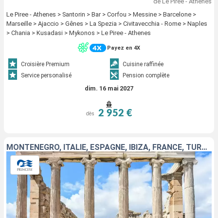
de Le Piree - Athenes
Le Piree - Athenes > Santorin > Bar > Corfou > Messine > Barcelone >
Marseille > Ajaccio > Gênes > La Spezia > Civitavecchia - Rome > Naples
> Chania > Kusadasi > Mykonos > Le Piree - Athenes
Payez en 4X
Croisière Premium
Cuisine raffinée
Service personalisé
Pension complète
dim. 16 mai 2027
2 952 €
dès
MONTÉNÉGRO, ITALIE, ESPAGNE, IBIZA, FRANCE, TURQUIE, GRÈCE