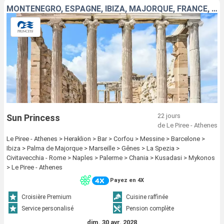
MONTÉNÉGRO, ESPAGNE, IBIZA, MAJORQUE, FRANCE, ITALIE, GRÈCE, TURQUIE
22 jours
Sun Princess
de Le Piree - Athenes
Le Piree - Athenes > Heraklion > Bar > Corfou > Messine > Barcelone >
Ibiza > Palma de Majorque > Marseille > Gênes > La Spezia >
Civitavecchia - Rome > Naples > Palerme > Chania > Kusadasi > Mykonos
> Le Piree - Athenes
Payez en 4X
Croisière Premium
Cuisine raffinée
Service personalisé
Pension complète
dim. 30 avr. 2028