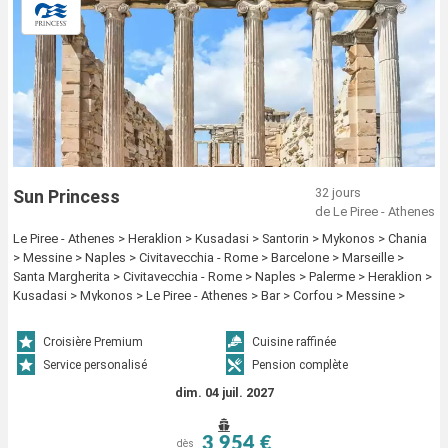
32 jours
Sun Princess
de Le Piree - Athenes
Le Piree - Athenes > Heraklion > Kusadasi > Santorin > Mykonos > Chania
> Messine > Naples > Civitavecchia - Rome > Barcelone > Marseille >
Santa Margherita > Civitavecchia - Rome > Naples > Palerme > Heraklion >
Kusadasi > Mykonos > Le Piree - Athenes > Bar > Corfou > Messine >
Santorin > Mykonos > Kusadasi > Chania > Le Piree - Athenes
Croisière Premium
Cuisine raffinée
Service personalisé
Pension complète
dim. 04 juil. 2027
3 954 €
dès