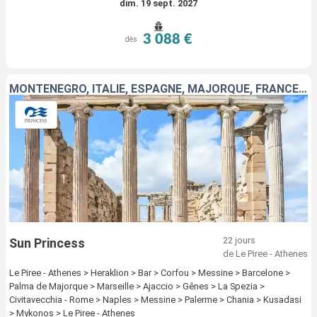
dim. 19 sept. 2027
3 088 €
dès
MONTÉNÉGRO, ITALIE, ESPAGNE, MAJORQUE, FRANCE, GRÈCE, TURQUIE
22 jours
Sun Princess
de Le Piree - Athenes
Le Piree - Athenes > Heraklion > Bar > Corfou > Messine > Barcelone >
Palma de Majorque > Marseille > Ajaccio > Gênes > La Spezia >
Civitavecchia - Rome > Naples > Messine > Palerme > Chania > Kusadasi
> Mykonos > Le Piree - Athenes