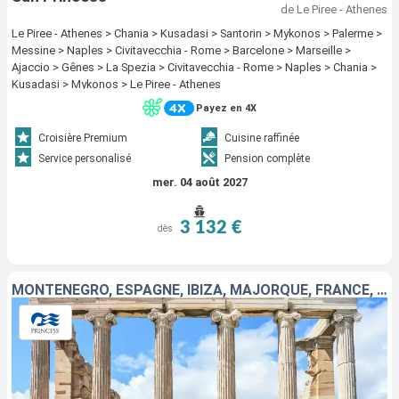
de Le Piree - Athenes
Le Piree - Athenes > Chania > Kusadasi > Santorin > Mykonos > Palerme >
Messine > Naples > Civitavecchia - Rome > Barcelone > Marseille >
Ajaccio > Gênes > La Spezia > Civitavecchia - Rome > Naples > Chania >
Kusadasi > Mykonos > Le Piree - Athenes
Payez en 4X
Croisière Premium
Cuisine raffinée
Service personalisé
Pension complète
mer. 04 août 2027
3 132 €
dès
MONTÉNÉGRO, ESPAGNE, IBIZA, MAJORQUE, FRANCE, ITALIE, GRÈCE, TURQUIE