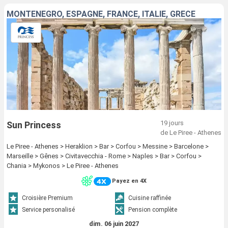
MONTÉNÉGRO, ESPAGNE, FRANCE, ITALIE, GRÈCE
19 jours
Sun Princess
de Le Piree - Athenes
Le Piree - Athenes > Heraklion > Bar > Corfou > Messine > Barcelone >
Marseille > Gênes > Civitavecchia - Rome > Naples > Bar > Corfou >
Chania > Mykonos > Le Piree - Athenes
Payez en 4X
Croisière Premium
Cuisine raffinée
Service personalisé
Pension complète
dim. 06 juin 2027