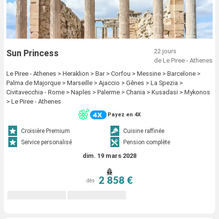
22 jours
Sun Princess
de Le Piree - Athenes
Le Piree - Athenes > Heraklion > Bar > Corfou > Messine > Barcelone >
Palma de Majorque > Marseille > Ajaccio > Gênes > La Spezia >
Civitavecchia - Rome > Naples > Palerme > Chania > Kusadasi > Mykonos
> Le Piree - Athenes
Payez en 4X
Croisière Premium
Cuisine raffinée
Service personalisé
Pension complète
dim. 19 mars 2028
2 858 €
dès