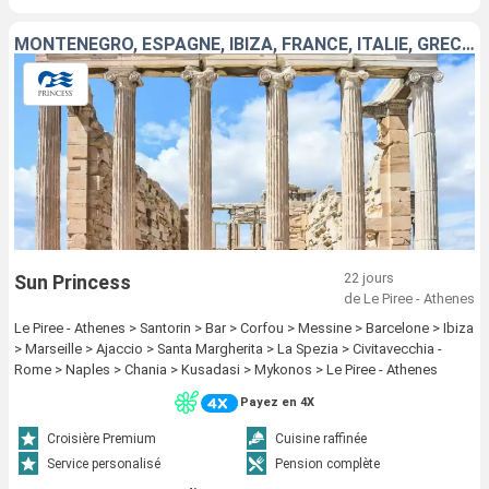
MONTÉNÉGRO, ESPAGNE, IBIZA, FRANCE, ITALIE, GRÈCE, TURQUIE
22 jours
Sun Princess
de Le Piree - Athenes
Le Piree - Athenes > Santorin > Bar > Corfou > Messine > Barcelone > Ibiza
> Marseille > Ajaccio > Santa Margherita > La Spezia > Civitavecchia -
Rome > Naples > Chania > Kusadasi > Mykonos > Le Piree - Athenes
Payez en 4X
Croisière Premium
Cuisine raffinée
Service personalisé
Pension complète