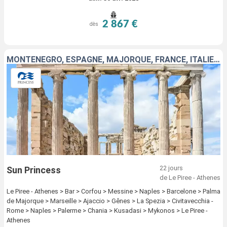
2 867 €
dès
MONTÉNÉGRO, ESPAGNE, MAJORQUE, FRANCE, ITALIE, TURQUIE, GRÈCE
22 jours
Sun Princess
de Le Piree - Athenes
Le Piree - Athenes > Bar > Corfou > Messine > Naples > Barcelone > Palma
de Majorque > Marseille > Ajaccio > Gênes > La Spezia > Civitavecchia -
Rome > Naples > Palerme > Chania > Kusadasi > Mykonos > Le Piree -
Athenes