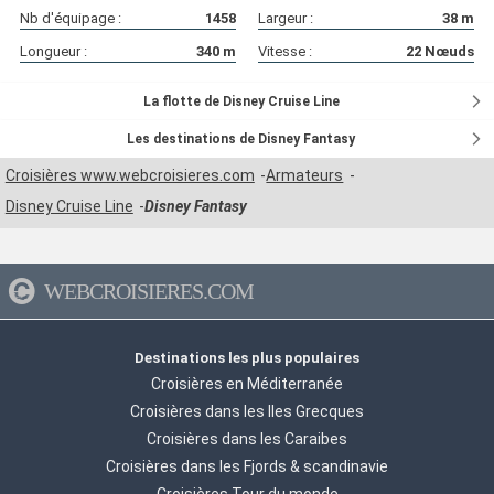
Nb d'équipage :
1458
Largeur :
38
m
Longueur :
340
m
Vitesse :
22
Nœuds
La flotte de Disney Cruise Line
Les destinations de Disney Fantasy
Croisières www.webcroisieres.com
Armateurs
Disney Cruise Line
Disney Fantasy
WEBCROISIERES.COM
Destinations les plus populaires
Croisières en Méditerranée
Croisières dans les Iles Grecques
Croisières dans les Caraibes
Croisières dans les Fjords & scandinavie
Croisières Tour du monde