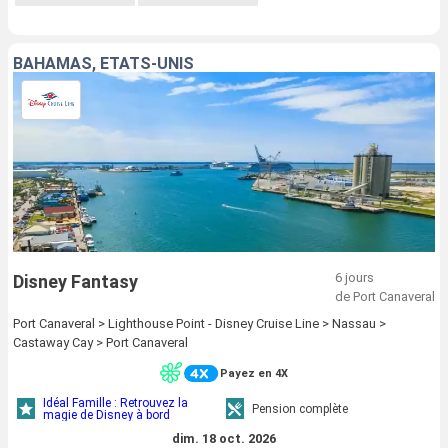
BAHAMAS, ÉTATS-UNIS
6 jours
Disney Fantasy
de Port Canaveral
Port Canaveral > Lighthouse Point - Disney Cruise Line > Nassau >
Castaway Cay > Port Canaveral
Payez en 4X
Idéal Famille : Retrouvez la
Pension complète
magie de Disney à bord
dim. 18 oct. 2026