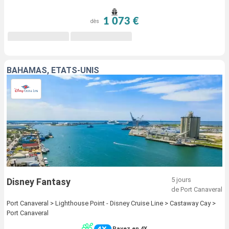
1 073 €
dès
BAHAMAS, ÉTATS-UNIS
5 jours
Disney Fantasy
de Port Canaveral
Port Canaveral > Lighthouse Point - Disney Cruise Line > Castaway Cay >
Port Canaveral
Payez en 4X