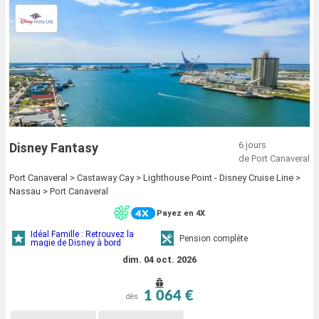
6 jours
Disney Fantasy
de Port Canaveral
Port Canaveral > Castaway Cay > Lighthouse Point - Disney Cruise Line >
Nassau > Port Canaveral
Payez en 4X
Idéal Famille : Retrouvez la
Pension complète
magie de Disney à bord
dim. 04 oct. 2026
1 064 €
dès