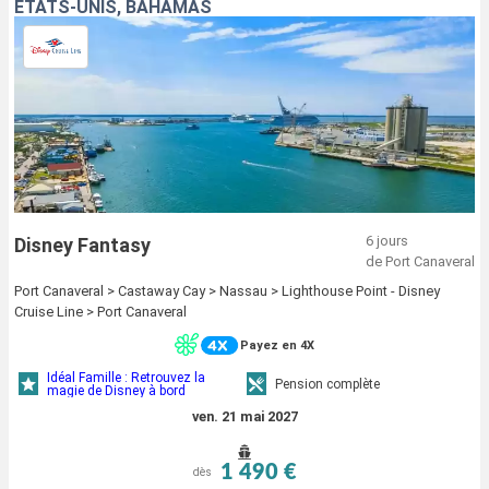
ÉTATS-UNIS, BAHAMAS
6 jours
Disney Fantasy
de Port Canaveral
Port Canaveral > Castaway Cay > Nassau > Lighthouse Point - Disney
Cruise Line > Port Canaveral
Payez en 4X
Idéal Famille : Retrouvez la
Pension complète
magie de Disney à bord
ven. 21 mai 2027
1 490 €
dès