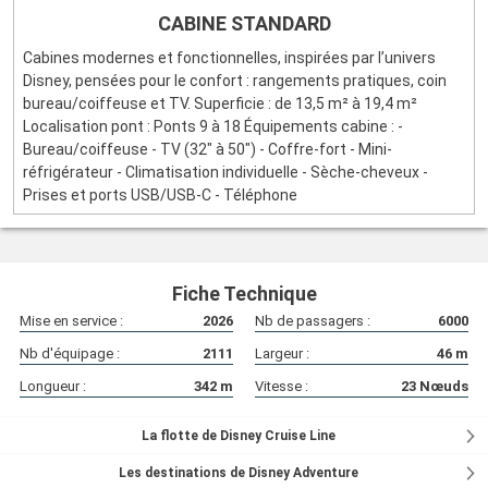
CABINE STANDARD
Cabines modernes et fonctionnelles, inspirées par l’univers
Disney, pensées pour le confort : rangements pratiques, coin
bureau/coiffeuse et TV. Superficie : de 13,5 m² à 19,4 m²
Localisation pont : Ponts 9 à 18 Équipements cabine : -
Bureau/coiffeuse - TV (32" à 50") - Coffre-fort - Mini-
réfrigérateur - Climatisation individuelle - Sèche-cheveux -
Prises et ports USB/USB-C - Téléphone
Fiche Technique
Mise en service :
2026
Nb de passagers :
6000
Nb d'équipage :
2111
Largeur :
46
m
Longueur :
342
m
Vitesse :
23
Nœuds
La flotte de Disney Cruise Line
Les destinations de Disney Adventure