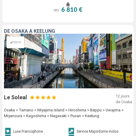
6 810 €
dès
DE OSAKA À KEELUNG
12 jours
Le Soleal
de Osaka
Osaka > Tamano > Miyajima Island > Hiroshima > Beppu > Uwajima >
Miyanoura > Kagoshima > Nagasaki > Pusan > Keelung
Luxe Francophone
Service Majordome inclus