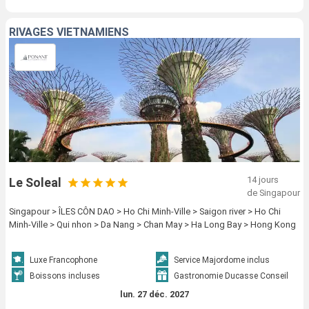
RIVAGES VIETNAMIENS
14 jours
Le Soleal
de Singapour
Singapour > ÎLES CÔN DAO > Ho Chi Minh-Ville > Saigon river > Ho Chi
Minh-Ville > Qui nhon > Da Nang > Chan May > Ha Long Bay > Hong Kong
Luxe Francophone
Service Majordome inclus
Boissons incluses
Gastronomie Ducasse Conseil
lun. 27 déc. 2027