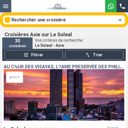
Rechercher une croisière
Croisières Asie sur Le Soleal
30
Vos critères de recherche :
Le Soleal - Asie
croisières
Nos destinations
Filtrer
Trier
Mois de départ
AU C½UR DES VISAYAS, L?ÂME PRÉSERVÉE DES PHILIPPINES
Ports
Compagnies
Rechercher
9 jours