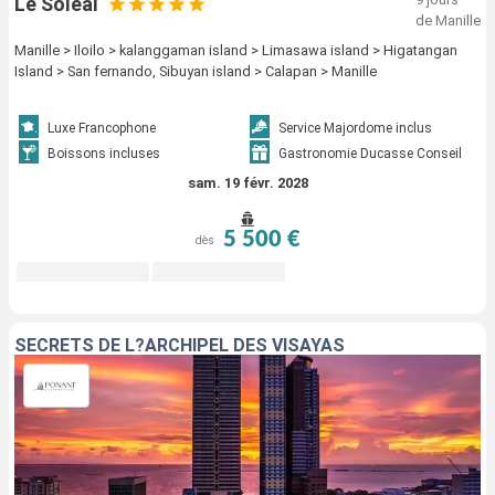
Le Soleal
de Manille
Manille > Iloilo > kalanggaman island > Limasawa island > Higatangan
Island > San fernando, Sibuyan island > Calapan > Manille
Luxe Francophone
Service Majordome inclus
Boissons incluses
Gastronomie Ducasse Conseil
sam. 19 févr. 2028
5 500 €
dès
SECRETS DE L?ARCHIPEL DES VISAYAS