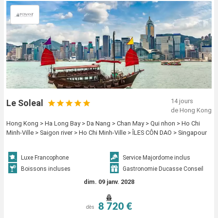
14 jours
Le Soleal
de Hong Kong
Hong Kong > Ha Long Bay > Da Nang > Chan May > Qui nhon > Ho Chi
Minh-Ville > Saigon river > Ho Chi Minh-Ville > ÎLES CÔN DAO > Singapour
Luxe Francophone
Service Majordome inclus
Boissons incluses
Gastronomie Ducasse Conseil
dim. 09 janv. 2028
8 720 €
dès