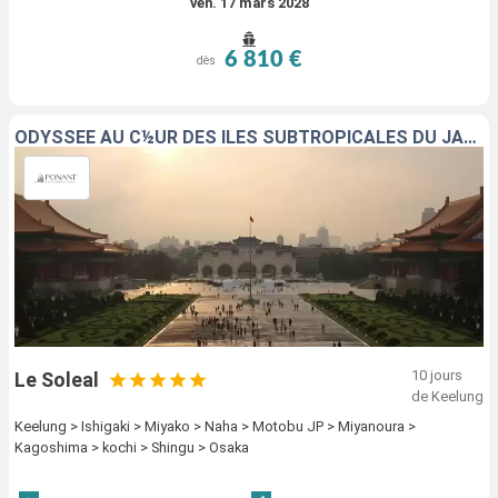
ven. 17 mars 2028
6 810 €
dès
ODYSSÉE AU C½UR DES ÎLES SUBTROPICALES DU JAPON
10 jours
Le Soleal
de Keelung
Keelung > Ishigaki > Miyako > Naha > Motobu JP > Miyanoura >
Kagoshima > kochi > Shingu > Osaka