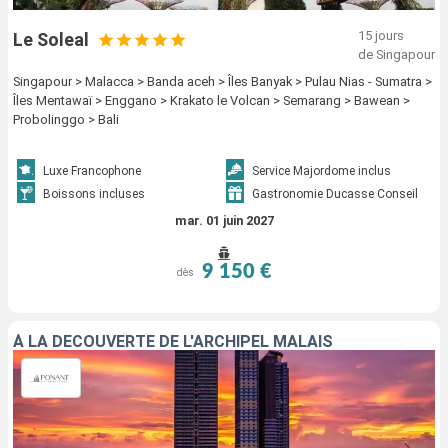
15 jours
Le Soleal
de Singapour
Singapour > Malacca > Banda aceh > Îles Banyak > Pulau Nias - Sumatra >
Îles Mentawaï > Enggano > Krakato le Volcan > Semarang > Bawean >
Probolinggo > Bali
Luxe Francophone
Service Majordome inclus
Boissons incluses
Gastronomie Ducasse Conseil
mar. 01 juin 2027
9 150 €
dès
À LA DÉCOUVERTE DE L'ARCHIPEL MALAIS