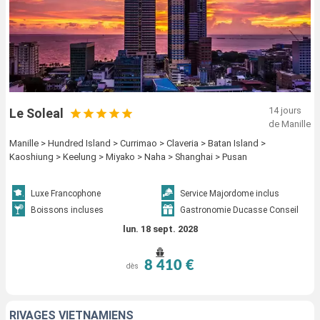
14 jours
Le Soleal
de Manille
Manille > Hundred Island > Currimao > Claveria > Batan Island >
Kaoshiung > Keelung > Miyako > Naha > Shanghai > Pusan
Luxe Francophone
Service Majordome inclus
Boissons incluses
Gastronomie Ducasse Conseil
lun. 18 sept. 2028
8 410 €
dès
RIVAGES VIETNAMIENS