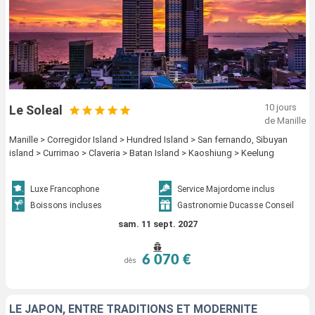
10 jours
Le Soleal
de Manille
Manille > Corregidor Island > Hundred Island > San fernando, Sibuyan
island > Currimao > Claveria > Batan Island > Kaoshiung > Keelung
Luxe Francophone
Service Majordome inclus
Boissons incluses
Gastronomie Ducasse Conseil
sam. 11 sept. 2027
6 070 €
dès
LE JAPON, ENTRE TRADITIONS ET MODERNITÉ