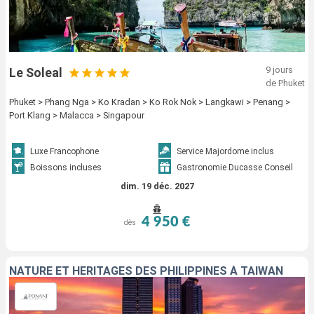
9 jours
Le Soleal
de Phuket
Phuket > Phang Nga > Ko Kradan > Ko Rok Nok > Langkawi > Penang >
Port Klang > Malacca > Singapour
Luxe Francophone
Service Majordome inclus
Boissons incluses
Gastronomie Ducasse Conseil
dim. 19 déc. 2027
4 950 €
dès
NATURE ET HÉRITAGES DES PHILIPPINES À TAÏWAN