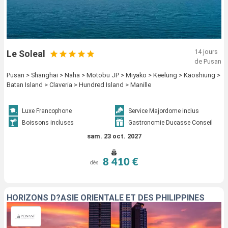
14 jours
Le Soleal
de Pusan
Pusan > Shanghai > Naha > Motobu JP > Miyako > Keelung > Kaoshiung >
Batan Island > Claveria > Hundred Island > Manille
Luxe Francophone
Service Majordome inclus
Boissons incluses
Gastronomie Ducasse Conseil
sam. 23 oct. 2027
8 410 €
dès
HORIZONS D?ASIE ORIENTALE ET DES PHILIPPINES