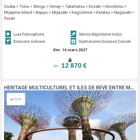
Osaka > Toba > Shingu > Himeji > Takamatsu > Itozaki > Hiroshima >
Miyajima Island > Beppu > Miyazaki > Kagoshima > Karatsu > Nagasaki >
Pusan
Luxe Francophone
Service Majordome inclus
Boissons incluses
Gastronomie Ducasse Conseil
dim. 14 mars 2027
12 870 €
dès
HÉRITAGE MULTICULTUREL ET ÎLES DE RÊVE ENTRE MALAISIE ET THAÏLANDE