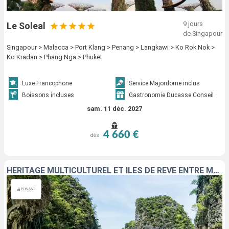
9 jours
Le Soleal
de Singapour
Singapour > Malacca > Port Klang > Penang > Langkawi > Ko Rok Nok >
Ko Kradan > Phang Nga > Phuket
Luxe Francophone
Service Majordome inclus
Boissons incluses
Gastronomie Ducasse Conseil
sam. 11 déc. 2027
4 660 €
dès
HÉRITAGE MULTICULTUREL ET ÎLES DE RÊVE ENTRE MALAISIE ET THAÏLANDE