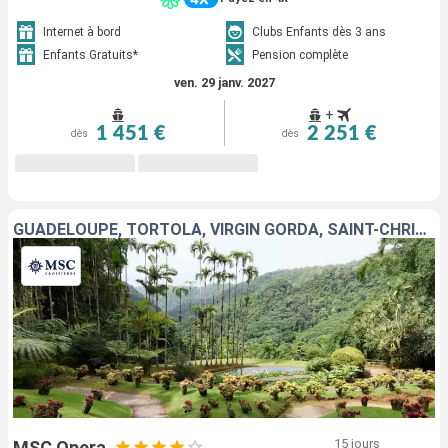
Internet à bord
Clubs Enfants dès 3 ans
Enfants Gratuits*
Pension complète
ven. 29 janv. 2027
+
1 451 €
2 251 €
dès
dès
GUADELOUPE, TORTOLA, VIRGIN GORDA, SAINT-CHRISTOPHE-ET-NIÉVÈS, SAINT-MARTIN, RÉPUBLIQUE DOMINICAINE, BARBADE, MARTINIQUE
15 jours
MSC Opera