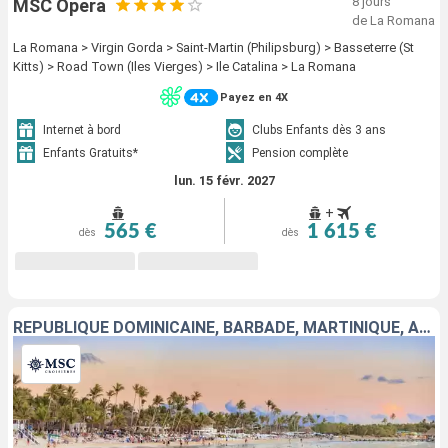
8 jours
MSC Opera
de La Romana
La Romana > Virgin Gorda > Saint-Martin (Philipsburg) > Basseterre (St
Kitts) > Road Town (Iles Vierges) > Ile Catalina > La Romana
Payez en 4X
Internet à bord
Clubs Enfants dès 3 ans
Enfants Gratuits*
Pension complète
lun. 15 févr. 2027
+
565 €
1 615 €
dès
dès
RÉPUBLIQUE DOMINICAINE, BARBADE, MARTINIQUE, ANTIGUA-ET-BARBUDA, TORTOLA