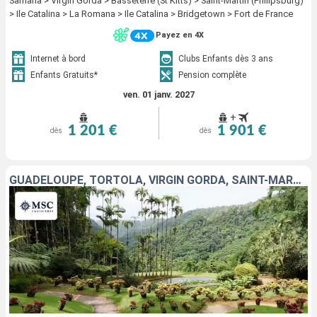
Samana > Virgin Gorda > Basseterre (St Kitts) > Saint-Martin (Philipsburg)
> Ile Catalina > La Romana > Ile Catalina > Bridgetown > Fort de France
Payez en 4X
Internet à bord
Clubs Enfants dès 3 ans
Enfants Gratuits*
Pension complète
ven. 01 janv. 2027
+
1 201 €
1 901 €
dès
dès
GUADELOUPE, TORTOLA, VIRGIN GORDA, SAINT-MARTIN, SAINT-CHRISTOPHE-ET-NIÉVÈS, RÉPUBLIQUE DOMINICAINE, BARBADE, MARTINIQUE