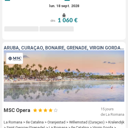
lun. 18 sept. 2028
1 060 €
dès
ARUBA, CURAÇAO, BONAIRE, GRENADE, VIRGIN GORDA, SAINT-MARTIN, SAINT-CHRISTOPHE-ET-NIÉVÈS, ANTIGUA-ET-BARBUDA, RÉPUBLIQUE DOMINICAINE
15 jours
MSC Opera
de La Romana
La Romana > Ile Catalina > Oranjestad > Willemstad (Curaçao) > Kralendijk
> Saint George (Grenade) > La Romana > Ile Catalina > Virgin Gorda >