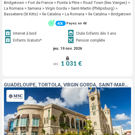
Bridgetown > Fort de France > Pointe à Pitre > Road Town (Iles Vierges) >
La Romana > Samana > Virgin Gorda > Saint-Martin (Philipsburg) >
Basseterre (St Kitts) > Ile Catalina > La Romana > Ile Catalina > Bridgetown
Payez en 4X
Internet à bord
Clubs Enfants dès 3 ans
Enfants Gratuits*
Pension complète
jeu. 19 nov. 2026
1 031 €
dès
GUADELOUPE, TORTOLA, VIRGIN GORDA, SAINT-MARTIN, MARTINIQUE, ANTIGUA-ET-BARBUDA, RÉPUBLIQUE DOMINICAINE, BARBADE