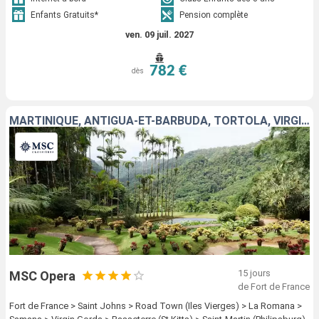
Enfants Gratuits*
Pension complète
ven. 09 juil. 2027
782 €
dès
MARTINIQUE, ANTIGUA-ET-BARBUDA, TORTOLA, VIRGIN GORDA, SAINT-CHRISTOPHE-ET-NIÉVÈS, SAINT-MARTIN, RÉPUBLIQUE DOMINICAINE, BARBADE
15 jours
MSC Opera
de Fort de France
Fort de France > Saint Johns > Road Town (Iles Vierges) > La Romana >