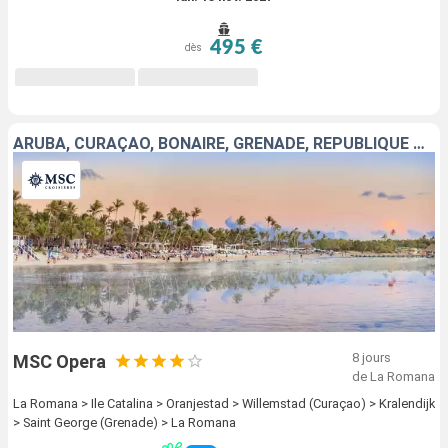
495 €
dès
ARUBA, CURAÇAO, BONAIRE, GRENADE, RÉPUBLIQUE DOMINICAINE
8 jours
MSC Opera
de La Romana
La Romana > Ile Catalina > Oranjestad > Willemstad (Curaçao) > Kralendijk
> Saint George (Grenade) > La Romana