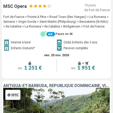
15 jours
MSC Opera
de Fort de France
Fort de France > Pointe à Pitre > Road Town (Iles Vierges) > La Romana >
Samana > Virgin Gorda > Saint-Martin (Philipsburg) > Basseterre (St Kitts)
> Ile Catalina > La Romana > Ile Catalina > Bridgetown > Fort de France
Payez en 4X
Internet à bord
Clubs Enfants dès 3 ans
Enfants Gratuits*
Pension complète
ven. 20 nov. 2026
+
1 251 €
1 951 €
dès
dès
ANTIGUA-ET-BARBUDA, RÉPUBLIQUE DOMINICAINE, VIRGIN GORDA, SAINT-CHRISTOPHE-ET-NIÉVÈS, SAINT-MARTIN, BARBADE, MARTINIQUE