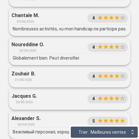
Chantale M.
4
20/06/2026
Nombreuses activités, vu mon handicap ne participe pas.
Noureddine O.
4
02/09/2025
Globalement bien. Peut diversifier.
Zouhair B.
4
31/08/2025
Jacques G.
4
20/05/2025
Alexander S.
5
03/04/2025
Вежливый персонал, хорошее обслуживание.
Trier : Meilleures ventes