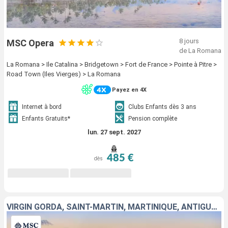
8 jours
MSC Opera
de La Romana
La Romana > Ile Catalina > Bridgetown > Fort de France > Pointe à Pitre >
Road Town (Iles Vierges) > La Romana
Payez en 4X
Internet à bord
Clubs Enfants dès 3 ans
Enfants Gratuits*
Pension complète
lun. 27 sept. 2027
485 €
dès
VIRGIN GORDA, SAINT-MARTIN, MARTINIQUE, ANTIGUA-ET-BARBUDA, RÉPUBLIQUE DOMINICAINE