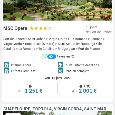
15 jours
MSC Opera
de Fort de France
Fort de France > Saint Johns > Virgin Gorda > La Romana > Samana >
Virgin Gorda > Basseterre (St Kitts) > Saint-Martin (Philipsburg) > Ile
Catalina > La Romana > Ile Catalina > Bridgetown > Fort de France
Payez en 4X
Internet à bord
Clubs Enfants dès 3 ans
Enfants Gratuits*
Pension complète
ven. 15 janv. 2027
+
1 251 €
2 001 €
dès
dès
GUADELOUPE, TORTOLA, VIRGIN GORDA, SAINT-MARTIN, SAINT-CHRISTOPHE-ET-NIÉVÈS, RÉPUBLIQUE DOMINICAINE, BARBADE, MARTINIQUE