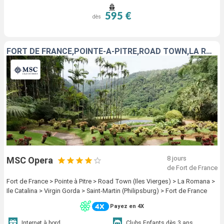
595 €
dès
FORT DE FRANCE,POINTE-A-PITRE,ROAD TOWN,LA ROMANA,
8 jours
MSC Opera
de Fort de France
Fort de France > Pointe à Pitre > Road Town (Iles Vierges) > La Romana >
Ile Catalina > Virgin Gorda > Saint-Martin (Philipsburg) > Fort de France
Payez en 4X
Internet à bord
Clubs Enfants dès 3 ans