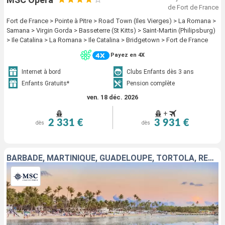
de Fort de France
Fort de France > Pointe à Pitre > Road Town (Iles Vierges) > La Romana >
Samana > Virgin Gorda > Basseterre (St Kitts) > Saint-Martin (Philipsburg)
> Ile Catalina > La Romana > Ile Catalina > Bridgetown > Fort de France
Payez en 4X
Internet à bord
Clubs Enfants dès 3 ans
Enfants Gratuits*
Pension complète
ven. 18 déc. 2026
+
2 331 €
3 931 €
dès
dès
BARBADE, MARTINIQUE, GUADELOUPE, TORTOLA, RÉPUBLIQUE DOMINICAINE