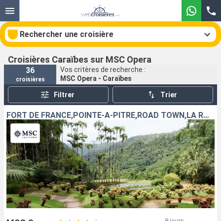
Rechercher une croisière
Croisières Caraïbes sur MSC Opera
36
Vos critères de recherche :
MSC Opera - Caraïbes
croisières
Nos destinations
Filtrer
Trier
Mois de départ
FORT DE FRANCE,POINTE-A-PITRE,ROAD TOWN,LA ROMANA,CATALINA ISLAND
Ports
Compagnies
Rechercher
8 jours