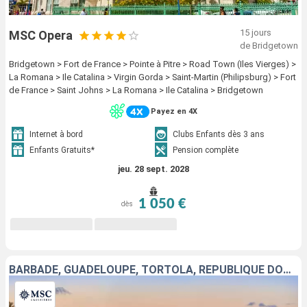
15 jours
MSC Opera
de Bridgetown
Bridgetown > Fort de France > Pointe à Pitre > Road Town (Iles Vierges) >
La Romana > Ile Catalina > Virgin Gorda > Saint-Martin (Philipsburg) > Fort
de France > Saint Johns > La Romana > Ile Catalina > Bridgetown
Payez en 4X
Internet à bord
Clubs Enfants dès 3 ans
Enfants Gratuits*
Pension complète
jeu. 28 sept. 2028
1 050 €
dès
BARBADE, GUADELOUPE, TORTOLA, RÉPUBLIQUE DOMINICAINE, VIRGIN GORDA, SAINT-MARTIN, MARTINIQUE, ANTIGUA-ET-BARBUDA