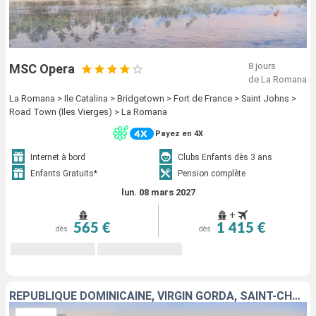
8 jours
MSC Opera
de La Romana
La Romana > Ile Catalina > Bridgetown > Fort de France > Saint Johns >
Road Town (Iles Vierges) > La Romana
Payez en 4X
Internet à bord
Clubs Enfants dès 3 ans
Enfants Gratuits*
Pension complète
lun. 08 mars 2027
+
565 €
1 415 €
dès
dès
RÉPUBLIQUE DOMINICAINE, VIRGIN GORDA, SAINT-CHRISTOPHE-ET-NIÉVÈS, SAINT-MARTIN