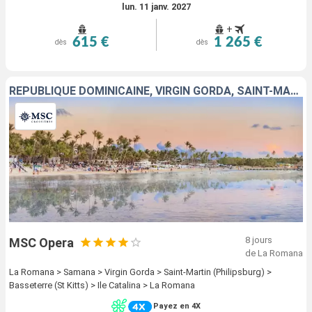
lun. 11 janv. 2027
+
615 €
1 265 €
dès
dès
RÉPUBLIQUE DOMINICAINE, VIRGIN GORDA, SAINT-MARTIN
8 jours
MSC Opera
de La Romana
La Romana > Samana > Virgin Gorda > Saint-Martin (Philipsburg) >
Basseterre (St Kitts) > Ile Catalina > La Romana
Payez en 4X