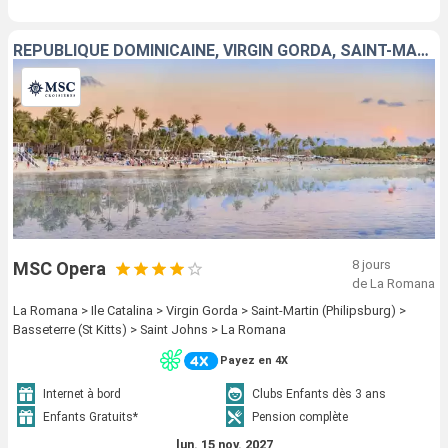
RÉPUBLIQUE DOMINICAINE, VIRGIN GORDA, SAINT-MARTIN, SAINT-CHRISTOPHE-ET-NIÉVÈS, ANTIGUA-ET-BARBUDA
8 jours
MSC Opera
de La Romana
La Romana > Ile Catalina > Virgin Gorda > Saint-Martin (Philipsburg) >
Basseterre (St Kitts) > Saint Johns > La Romana
Payez en 4X
Internet à bord
Clubs Enfants dès 3 ans
Enfants Gratuits*
Pension complète
lun. 15 nov. 2027