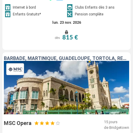
Internet à bord
Clubs Enfants dès 3 ans
Enfants Gratuits*
Pension complète
lun. 23 nov. 2026
815 €
dès
BARBADE, MARTINIQUE, GUADELOUPE, TORTOLA, RÉPUBLIQUE DOMINICAINE, VIRGIN GORDA, SAINT-MARTIN, SAINT-CHRISTOPHE-ET-NIÉVÈS
15 jours
MSC Opera
de Bridgetown