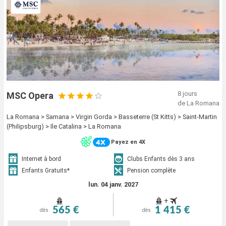
8 jours
MSC Opera
de La Romana
La Romana > Samana > Virgin Gorda > Basseterre (St Kitts) > Saint-Martin
(Philipsburg) > Ile Catalina > La Romana
Payez en 4X
Internet à bord
Clubs Enfants dès 3 ans
Enfants Gratuits*
Pension complète
lun. 04 janv. 2027
+
565 €
1 415 €
dès
dès