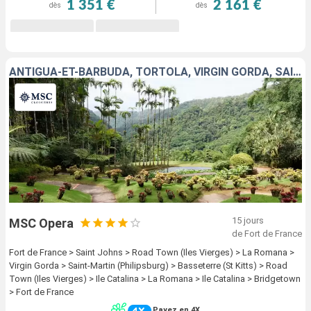
1 351 €
2 161 €
dès
dès
ANTIGUA-ET-BARBUDA, TORTOLA, VIRGIN GORDA, SAINT-MARTIN, SAINT-CHRISTOPHE-ET-NIÉVÈS, RÉPUBLIQUE DOMINICAINE, BARBADE, MARTINIQUE
15 jours
MSC Opera
de Fort de France
Fort de France > Saint Johns > Road Town (Iles Vierges) > La Romana >
Virgin Gorda > Saint-Martin (Philipsburg) > Basseterre (St Kitts) > Road
Town (Iles Vierges) > Ile Catalina > La Romana > Ile Catalina > Bridgetown
> Fort de France
Payez en 4X