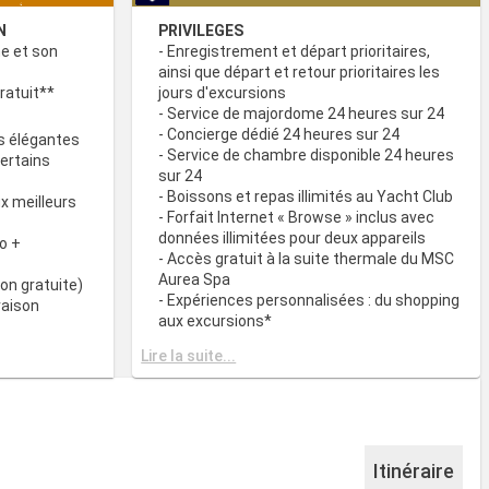
N
PRIVILEGES
ne et son
- Enregistrement et départ prioritaires,
ainsi que départ et retour prioritaires les
ratuit**
jours d'excursions
- Service de majordome 24 heures sur 24
- Concierge dédié 24 heures sur 24
s élégantes
- Service de chambre disponible 24 heures
certains
sur 24
- Boissons et repas illimités au Yacht Club
x meilleurs
- Forfait Internet « Browse » inclus avec
données illimitées pour deux appareils
o +
- Accès gratuit à la suite thermale du MSC
Aurea Spa
on gratuite)
- Expériences personnalisées : du shopping
raison
aux excursions*
- Equipements de relaxation dans chaque
& BAR
Lire la suite...
suite
it disponibles
- Autres attentions personnelles : service
d’assistance pour faire et défaire les
spécialités
valises, journal livré directement en cabine
sur demande*
 plats
- L’expérience la plus récompensée pour le
Itinéraire
 des
versement des points « MSC Voyagers