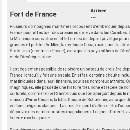
- 20% de réd
- Activités et divertissements pour
Restaurants
adultes, enfants et bébés
Arrivée
Fort de France
prépayé
- Activités récréatives pour enfants
---
SPORT ET 
SERVICES
- Programme
Plusieurs compagnies maritimes proposent d'embarquer depuis 
- Personnel qualifié multilingue
Broadway
France pour effectuer des croisières de rêve dans les Caraïbes. 
AUTRES PRIVILÈGES
- Espace pis
la Martinique constitue en effet un lieu de départ privilégié pour 
- Points MSC Voyagers Club
- Equipement
grandes et petites Antilles, la mythique Cuba, mais aussi la côt
- Salle de s
États-Unis (comme la Floride), ainsi que les pays côtiers de l'Am
panoramiqu
et de l'Amérique latine.
- Activités 
adultes, en
Il est également possible de rejoindre un bateau de croisière dep
- Activités 
France, lorsqu'il y fait une escale. En effet, certains circuits inclu
SERVICES
martiniquaise dans leur itinéraire, pour ses nombreux attraits. O
- Personnel 
magnifiques, elle possède une histoire très riche et recèle de n
AUTRES PR
culturels, comme le Fort Saint-Louis que l'on aperçoit depuis le ri
- Points MS
maison d'Aimé Césaire, la bibliothèque de Schœlcher, ainsi que 
édifices religieux classés... La croisière peut d'ailleurs être l'occ
découvrir ces nombreux sites magnifiques et dignes d'intérêt, av
la terre martiniquaise.
Pour démarrer une croisière au départ de Fort-de-France, il peut 