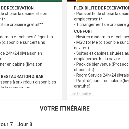
É DE RÉSERVATION
FLEXIBILITÉ DE RÉSERVATIO
 de choisir la cabine et son
- Possibilité de choisir la cabi
nt*
emplacement*
 de croisière gratuit**
- 1 changement de croisière g
CONFORT
odernes et cabines élégantes
- Navires modernes et cabine
 (disponible sur certains
- MSC for Me (disponible sur 
navires)
ce 24h/24 (livraison en
- Suites et cabines situées au
)
emplacements du navire
uner en cabine (livraison
- Pack de bienvenue (Prosecc
chocolats)
- Room Service 24h/24 (livrais
 RESTAURATION & BAR
- Petit-déjeuner en cabine (liv
issons à prix réduit disponibles
gratuite)
e la réservation
c grand choix de spécialités
AVANTAGES RESTAURATION 
Lire la suite...
- Forfaits boissons à prix rédu
s principaux avec plats
au moment de la réservation
VOTRE ITINÉRAIRE
 prise en compte des
- Buffet avec grand choix de 
iététiques
culinaires
a tranche horaire du dîner (sous
- Restaurants principaux avec
Jour 7
Jour 8
sponibilité)
gourmets et prise en compte