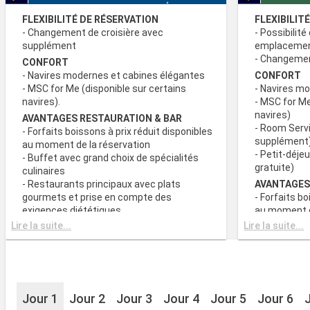
FLEXIBILITÉ DE RÉSERVATION
FLEXIBILIT
- Changement de croisière avec
- Possibilité
supplément
emplaceme
- Changement
CONFORT
- Navires modernes et cabines élégantes
CONFORT
- MSC for Me (disponible sur certains
- Navires m
navires).
- MSC for Me
navires)
AVANTAGES RESTAURATION & BAR
- Room Servi
- Forfaits boissons à prix réduit disponibles
supplément
au moment de la réservation
- Petit-déje
- Buffet avec grand choix de spécialités
gratuite)
culinaires
- Restaurants principaux avec plats
AVANTAGES
gourmets et prise en compte des
- Forfaits bo
exigences diététiques
au moment d
- Buffet ave
Lire la suite...
Lire la suite...
SPORT ET DIVERTISSEMENTS
culinaires
- Programme varié de spectacles de style
- Restaurant
Broadway
gourmets et
- Espace piscine
exigences d
- Equipements sportifs de plein-air
- Choix de l
- Salle de sport équipée avec vue
Jour 1
Jour 2
Jour 3
Jour 4
Jour 5
Jour 6
réserve de di
panoramique