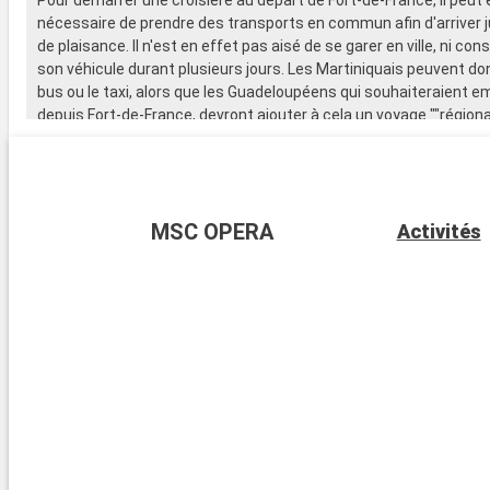
nécessaire de prendre des transports en commun afin d'arriver j
de plaisance. Il n'est en effet pas aisé de se garer en ville, ni conse
son véhicule durant plusieurs jours. Les Martiniquais peuvent don
bus ou le taxi, alors que les Guadeloupéens qui souhaiteraient 
depuis Fort-de-France, devront ajouter à cela un voyage ""régional
Une fois arrivé au port, il peut être nécessaire de prendre un ba
pour regagner le navire de croisière, dans le cas où il n'accostera
complètement à Fort-de-France.
MSC OPERA
Activités