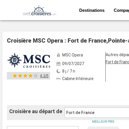
Destinations
Compa
Voir les 77 autres photos
Croisière MSC Opera : Fort de France,Pointe
Autres dépa
MSC Opera
Fort de Fran
09/07/2027
8 j / 7 n
4.1/5
Cabine Intérieure
Croisière au départ de
Fort de France
MEILLEUR PRIX