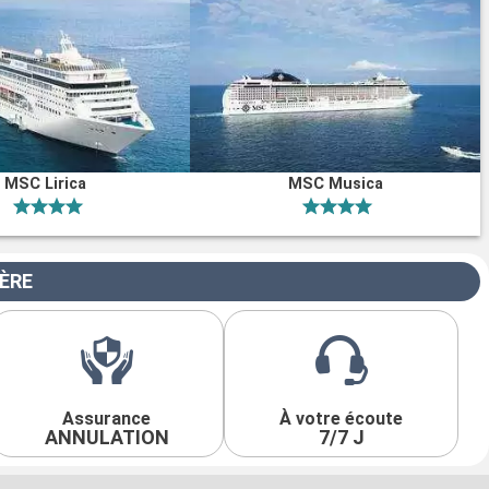
MSC Lirica
MSC Musica
IÈRE
Assurance
À votre écoute
ANNULATION
7/7 J