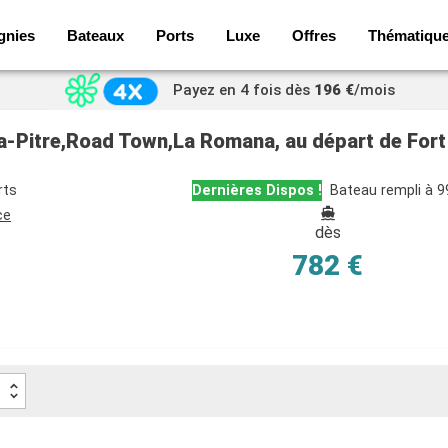
gnies
Bateaux
Ports
Luxe
Offres
Thématiqu
Payez en 4 fois dès
196 €
/mois
-a-Pitre,Road Town,La Romana, au départ de Fort
rts
Dernières Dispos !
Bateau rempli à 
ce
dès
782 €