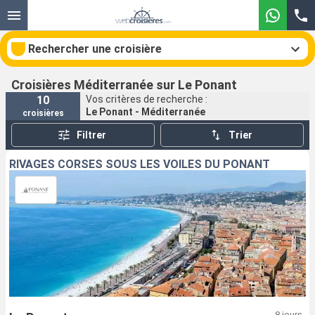
Rechercher une croisière
Croisières Méditerranée sur Le Ponant
10
Vos critères de recherche :
Le Ponant - Méditerranée
croisières
Nos destinations
Filtrer
Trier
Mois de départ
RIVAGES CORSES SOUS LES VOILES DU PONANT
Ports
Compagnies
Rechercher
8 jours