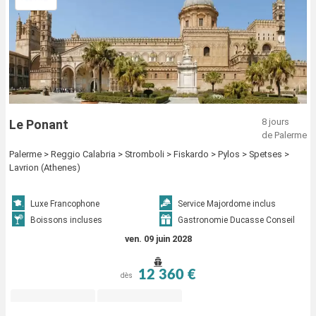
8 jours
Le Ponant
de Palerme
Palerme > Reggio Calabria > Stromboli > Fiskardo > Pylos > Spetses >
Lavrion (Athenes)
Luxe Francophone
Service Majordome inclus
Boissons incluses
Gastronomie Ducasse Conseil
ven. 09 juin 2028
12 360 €
dès