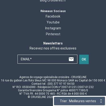
Blog Croisieres.fr
Réseaux Sociaux
Facebook
Youtube
Instagram
Pinterest
Newsletters
Recevez nos offres exclusives
EMAIL*
OK
Agence de voyage spécialisée croisière - CRUISELINE
16 rue du gabian Les flots bleus MC 98 000 Monaco SAM au Capital de 150 000 €
Contact tel : (00) 377 97 97 84 50
N° RCI: 05S04380 - Récépissé CCIN n°2007-01231/2007-01232
Garantie financière Groupama N° police 4000717380/0
N° TVA FR. 44 0000 70 465 - RC RSA de 4 000 000 €
© CRUISELINE 2026 - all rights reserved
Trier : Meilleures ventes