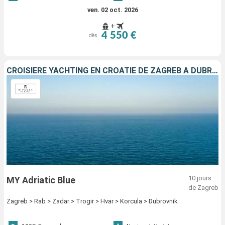
ven. 02 oct. 2026
+
4 550 €
dès
CROISIÈRE YACHTING EN CROATIE DE ZAGREB À DUBROVNIK
10 jours
MY Adriatic Blue
de Zagreb
Zagreb > Rab > Zadar > Trogir > Hvar > Korcula > Dubrovnik