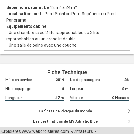
Superficie cabine :
De 12 m² à 24 m²
Localisation pont :
Pont Soleil ou Pont Supérieur ou Pont
Panorama
Equipements cabine :
- Une chambre avec 2 lits rapprochables ou 2 lits
rapprochables ou un grand lit double
- Une salle de bains avec une douche
- Un espace salle à manger avec 2 fauteuils et une table
- Un coffre-fort
- Climatisation individuelle
- Un sèche-cheveux
Fiche Technique
Mise en service :
2019
Nb de passagers :
36
Nb d'équipage :
8
Largeur :
8
m
Longueur :
47
m
Vitesse :
0
Nœuds
La flotte de Rivages du monde
Les destinations de MY Adriatic Blue
Croisières www.webcroisieres.com
Armateurs