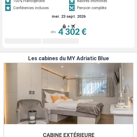
100% Francophone
Navires intimistes
Conférences incluses
Pension complète
mer. 23 sept. 2026
+
4 302 €
dès
Les cabines du MY Adriatic Blue
CABINE EXTÉRIEURE