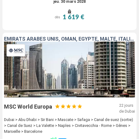
jeu. 30 mars 2028
1 619 €
dès
EMIRATS ARABES UNIS, OMAN, EGYPTE, MALTE, ITALIE, FRANCE, ESPAGNE
22 jours
MSC World Europa
de Dubai
Dubai > Abu Dhabi > Sir Bani > Mascate > Safaga > Canal de suez (sortie)
> Canal de Suez > La Valette > Naples > Civitavecchia - Rome > Gênes >
Marseille > Barcelone