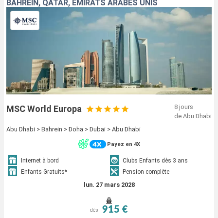
BAHREIN, QATAR, EMIRATS ARABES UNIS
8 jours
MSC World Europa
de Abu Dhabi
Abu Dhabi > Bahrein > Doha > Dubai > Abu Dhabi
Payez en 4X
Internet à bord
Clubs Enfants dès 3 ans
Enfants Gratuits*
Pension complète
lun. 27 mars 2028
915 €
dès