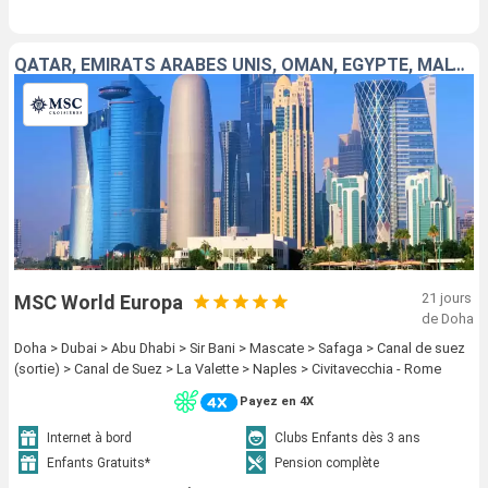
QATAR, EMIRATS ARABES UNIS, OMAN, EGYPTE, MALTE, ITALIE
21 jours
MSC World Europa
de Doha
Doha > Dubai > Abu Dhabi > Sir Bani > Mascate > Safaga > Canal de suez
(sortie) > Canal de Suez > La Valette > Naples > Civitavecchia - Rome
Payez en 4X
Internet à bord
Clubs Enfants dès 3 ans
Enfants Gratuits*
Pension complète