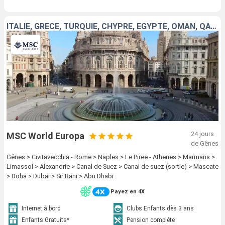
ITALIE, GRÈCE, TURQUIE, CHYPRE, EGYPTE, OMAN, QATAR, EMIRATS ARABES UNIS
24 jours
MSC World Europa
de Gênes
Gênes > Civitavecchia - Rome > Naples > Le Piree - Athenes > Marmaris >
Limassol > Alexandrie > Canal de Suez > Canal de suez (sortie) > Mascate
> Doha > Dubai > Sir Bani > Abu Dhabi
Payez en 4X
Internet à bord
Clubs Enfants dès 3 ans
Enfants Gratuits*
Pension complète