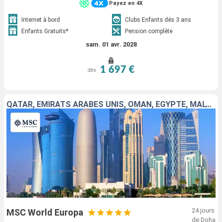
Payez en 4X
Internet à bord
Clubs Enfants dès 3 ans
Enfants Gratuits*
Pension complète
sam. 01 avr. 2028
1 697 €
dès
QATAR, EMIRATS ARABES UNIS, OMAN, EGYPTE, MALTE, ITALIE, FRANCE, ESPAGNE
24 jours
MSC World Europa
de Doha