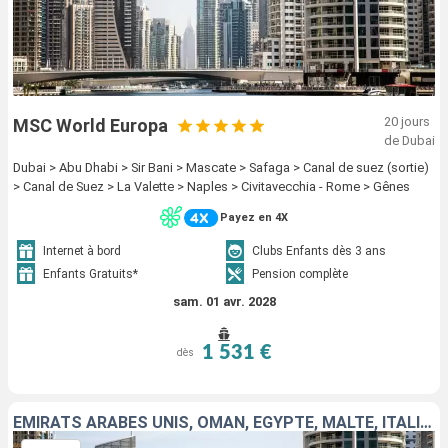
20 jours
MSC World Europa
de Dubai
Dubai > Abu Dhabi > Sir Bani > Mascate > Safaga > Canal de suez (sortie)
> Canal de Suez > La Valette > Naples > Civitavecchia - Rome > Gênes
Payez en 4X
Internet à bord
Clubs Enfants dès 3 ans
Enfants Gratuits*
Pension complète
sam. 01 avr. 2028
1 531 €
dès
EMIRATS ARABES UNIS, OMAN, EGYPTE, MALTE, ITALIE, FRANCE