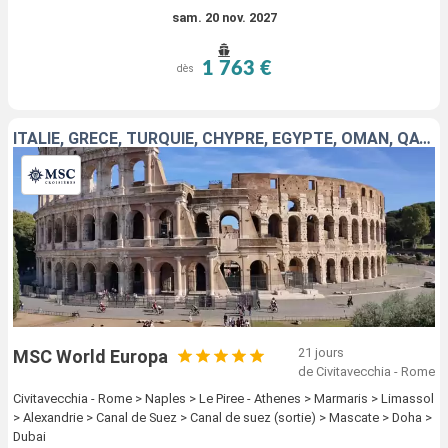
sam. 20 nov. 2027
1 763 €
dès
ITALIE, GRÈCE, TURQUIE, CHYPRE, EGYPTE, OMAN, QATAR, EMIRATS ARABES UNIS
21 jours
MSC World Europa
de Civitavecchia - Rome
Civitavecchia - Rome > Naples > Le Piree - Athenes > Marmaris > Limassol
> Alexandrie > Canal de Suez > Canal de suez (sortie) > Mascate > Doha >
Dubai