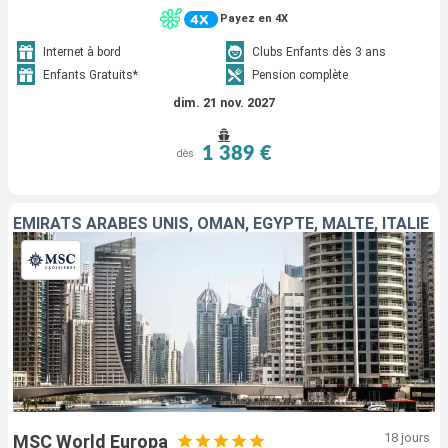
Payez en 4X
Internet à bord
Clubs Enfants dès 3 ans
Enfants Gratuits*
Pension complète
dim. 21 nov. 2027
1 389 €
dès
EMIRATS ARABES UNIS, OMAN, EGYPTE, MALTE, ITALIE
18 jours
MSC World Europa