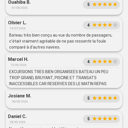
Ouahiba B.
5
01/08/2026
Olivier L.
4
19/07/2026
Bateau très bien conçu au vue du nombre de passagers,
c’était vraiment agréable de ne pas ressentir la foule
comparé à d’autres navires.
Marcel H.
4
15/06/2026
EXCURSIONS TRES BIEN ORGANISEES BATEAU UN PEU
TROP GRAND, BRUYANT, PISCINE ET TRANSATS
INACCESSIBLES CAR RESERVES DES LE MATIN REPAS
CORRECTS AU RESTAURANT LA FOGLIA ET AU
Josiane M.
RESTAURANT HEXAGON BUFFETS TRES BRUYANTS,
5
DIFFICULTE POUR TROUVER DES TABLES LIBRES,
06/06/2026
NOURRITURE DE PIETRE QUALITE
Daniel C.
5
28/05/2026