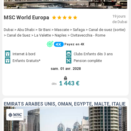
19 jours
MSC World Europa
de Dubai
Dubai > Abu Dhabi > Sir Bani > Mascate > Safaga > Canal de suez (sortie)
> Canal de Suez > La Valette > Naples > Civitavecchia - Rome
Payez en 4X
Internet à bord
Clubs Enfants dès 3 ans
Enfants Gratuits*
Pension complète
sam. 01 avr. 2028
1 443 €
dès
EMIRATS ARABES UNIS, OMAN, EGYPTE, MALTE, ITALIE