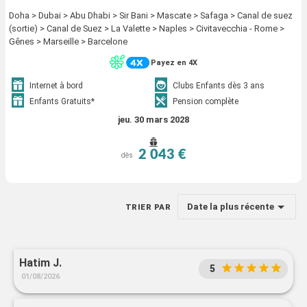
Doha > Dubai > Abu Dhabi > Sir Bani > Mascate > Safaga > Canal de suez
(sortie) > Canal de Suez > La Valette > Naples > Civitavecchia - Rome >
Gênes > Marseille > Barcelone
Payez en 4X
Internet à bord
Clubs Enfants dès 3 ans
Enfants Gratuits*
Pension complète
jeu. 30 mars 2028
2 043 €
dès
Date la plus récente
TRIER PAR
Hatim J.
5
01/08/2026