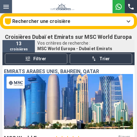
Rechercher une croisière
Croisières Dubaï et Emirats sur MSC World Europa
13
Vos critères de recherche :
MSC World Europa - Dubaï et Emirats
croisières
Nos destinations
Filtrer
Trier
Mois de départ
EMIRATS ARABES UNIS, BAHREIN, QATAR
Ports
Compagnies
Rechercher
8 jours