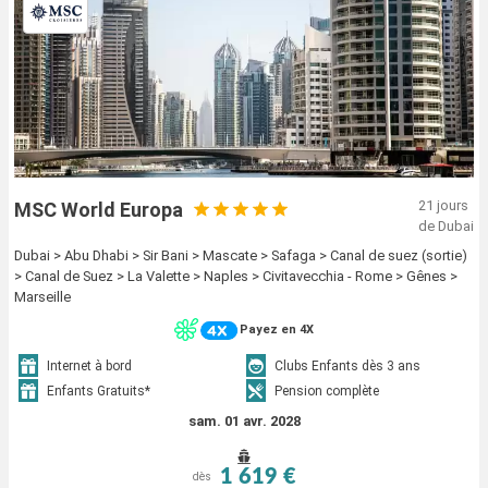
21 jours
MSC World Europa
de Dubai
Dubai > Abu Dhabi > Sir Bani > Mascate > Safaga > Canal de suez (sortie)
> Canal de Suez > La Valette > Naples > Civitavecchia - Rome > Gênes >
Marseille
Payez en 4X
Internet à bord
Clubs Enfants dès 3 ans
Enfants Gratuits*
Pension complète
sam. 01 avr. 2028
1 619 €
dès