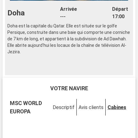
Arrivée
Départ
Doha
---
17:00
Doha est la capitale du Qatar. Elle est située sur le golfe
Q
Persique, construite dans une baie qui comporte une corniche
d
de 7 km de long, et appartient à la subdivision de Ad Dawhah.
?
Elle abrite aujourd'hui les locaux de la chaîne de télévision Al-
d
Jezira.
G
D
N
s
VOTRE NAVIRE
U
t
MSC WORLD
d
Descriptif
Avis clients
Cabines
n
EUROPA
L
e
l