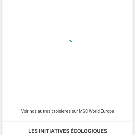
a
F
d
s
f
u
l
p
c
L
«
p
P
c
Voir nos autres croisières sur MSC World Europa
m
F
t
LES INITIATIVES ÉCOLOGIQUES
«