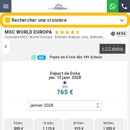
Rechercher une croisière
MSC WORLD EUROPA
Croisière MSC World Europa : Emirats Arabes Unis, Bahrein, Qatar au départ de Doha
+ 117 photos
Nos destinations
Payez en 4 fois dès
191 €
/mois
Mois de départ
Départ de Doha
jeu. 13 janv. 2028
Ports
Compagnies
dès
765 €
Rechercher
janvier 2028
9 Déc.
16 Déc.
23 Déc.
30 Déc.
895 €
1 115 €
915 €
1 355 €