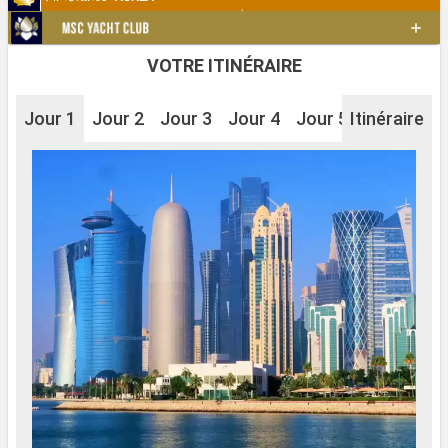
VOTRE ITINÉRAIRE
Jour 1
Jour 2
Jour 3
Jour 4
Jour 5
Itinéraire
Jour 6
J