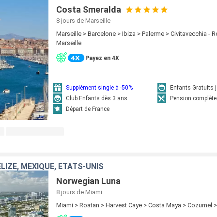
Costa Smeralda
8 jours
de Marseille
Marseille > Barcelone > Ibiza > Palerme > Civitavecchia -
Marseille
Payez en 4X
Supplément single à -50%
Enfants Gratuits 
Club Enfants dès 3 ans
Pension complète
Départ de France
LIZE, MEXIQUE, ÉTATS-UNIS
Norwegian Luna
8 jours
de Miami
Miami > Roatan > Harvest Caye > Costa Maya > Cozumel 