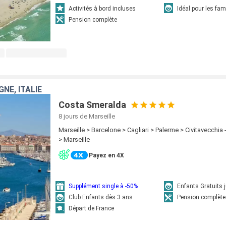
Activités à bord incluses
Idéal pour les fam
Pension complète
NE, ITALIE
Costa Smeralda
8 jours
de Marseille
Marseille > Barcelone > Cagliari > Palerme > Civitavecchi
> Marseille
Payez en 4X
Supplément single à -50%
Enfants Gratuits 
Club Enfants dès 3 ans
Pension complète
Départ de France