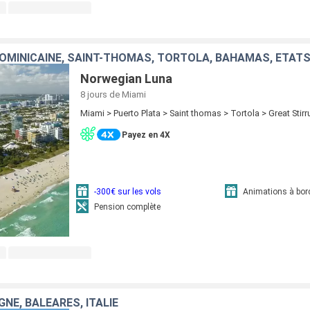
OMINICAINE, SAINT-THOMAS, TORTOLA, BAHAMAS, ÉTATS
Norwegian Luna
8 jours
de Miami
Miami > Puerto Plata > Saint thomas > Tortola > Great Stir
Payez en 4X
-300€ sur les vols
Animations à bor
Pension complète
NE, BALÉARES, ITALIE