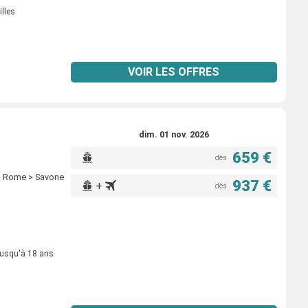
illes
VOIR LES OFFRES
dim. 01 nov. 2026
659 €
dès
a - Rome > Savone
937 €
+
dès
jusqu'à 18 ans