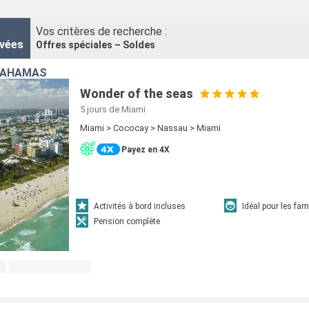
Vos critères de recherche :
vées
Offres spéciales – Soldes
 BAHAMAS
Wonder of the seas
5 jours
de Miami
Miami > Cococay > Nassau > Miami
Payez en 4X
Activités à bord incluses
Idéal pour les fam
Pension complète