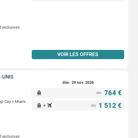
d exclusives
VOIR LES OFFRES
-UNIS
dim. 29 nov. 2026
764 €
dès
rup Cay > Miami
1 512 €
+
dès
d exclusives