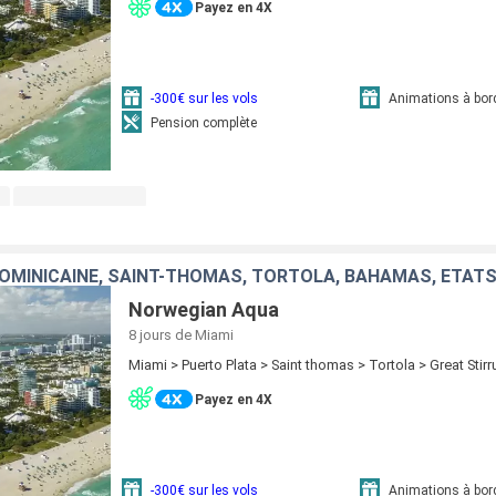
Payez en 4X
-300€ sur les vols
Animations à bor
Pension complète
OMINICAINE, SAINT-THOMAS, TORTOLA, BAHAMAS, ÉTATS
Norwegian Aqua
8 jours
de Miami
Miami > Puerto Plata > Saint thomas > Tortola > Great Stir
Payez en 4X
-300€ sur les vols
Animations à bor