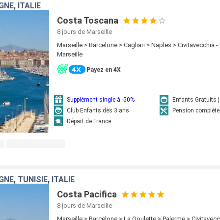
NE, ITALIE
Costa Toscana
8 jours
de Marseille
Marseille > Barcelone > Cagliari > Naples > Civitavecchia
Marseille
Payez en 4X
Supplément single à -50%
Enfants Gratuits 
Club Enfants dès 3 ans
Pension complète
Départ de France
NE, TUNISIE, ITALIE
Costa Pacifica
8 jours
de Marseille
Marseille > Barcelone > La Goulette > Palerme > Civitavec