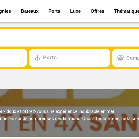
gnies
Bateaux
Ports
Luxe
Offres
Thématiqu
Ports
Comp
prix doux et offrez-vous une expérience inoubliable en mer.
nnelles sur de nombreuses destinations. Quantités limitées, ne laiss