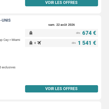
VOIR LES OFFRES
-UNIS
sam. 22 août 2026
674 €
dès
rup Cay > Miami
1 541 €
+
dès
d exclusives
VOIR LES OFFRES