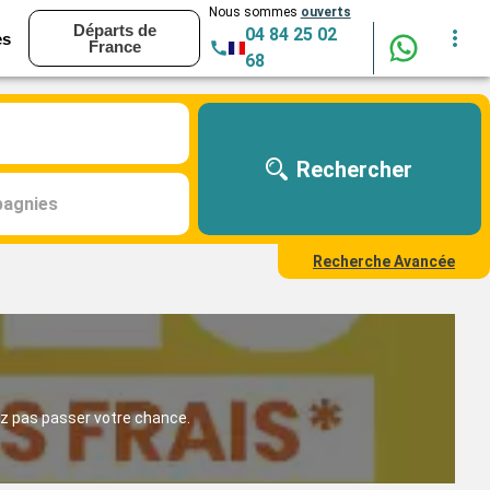
Nous sommes
ouverts
Départs de
04 84 25 02
es
France
68
Rechercher
agnies
Recherche Avancée
ez pas passer votre chance.