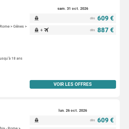
sam. 31 oct. 2026
609 €
dès
 - Rome > Gênes >
887 €
+
dès
jusqu'à 18 ans
VOIR LES OFFRES
lun. 26 oct. 2026
609 €
dès
chia - Rome >