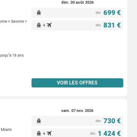
dim. 30 août 2026
699 €
dès
 Rome > Savone >
831 €
+
dès
jusqu'à 18 ans
VOIR LES OFFRES
sam. 07 nov. 2026
730 €
dès
> Miami
1 424 €
+
dès