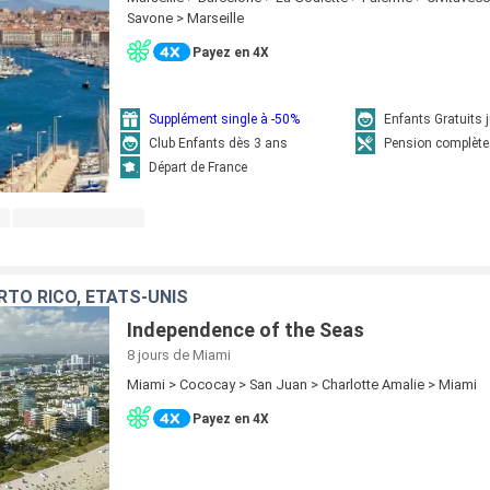
Savone > Marseille
Payez en 4X
Supplément single à -50%
Enfants Gratuits 
Club Enfants dès 3 ans
Pension complète
Départ de France
TO RICO, ÉTATS-UNIS
Independence of the Seas
8 jours
de Miami
Miami > Cococay > San Juan > Charlotte Amalie > Miami
Payez en 4X