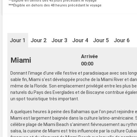
**Éligible en dehors des 45 jours précédant le voyage
***Éligible en dehors des 48 heures précédant le voyage
Jour 1
Jour 2
Jour 3
Jour 4
Jour 5
Jour 6
Arrivée
Miami
00:00
Donnant l'image d'une ville festive et paradisiaque avec ses lon
sable fin, Miami s'est développée proche de la Miami River et da
même de la Floride. Son emplacement privilégié entre les plus b
naturels du Pays des Everglades et de Biscayne contribue égale
un spot touristique très important.
A quelques heures à peine des Bahamas que l'on peut rejoindre 
Miami est largement baignée dans la culture latino-américaine. Si
célèbre plage de Miami Beach s'animent fiévreusement au rythm
salsa, la cuisine de Miami est très influencée par la culture Cubai