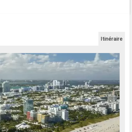
Itinéraire
Na