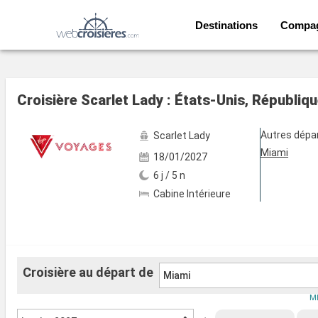
Destinations
Compa
Voir les 219 autres photos
Croisière Scarlet Lady : États-Unis, Républi
Autres dépa
Scarlet Lady
Miami
18/01/2027
6 j / 5 n
Cabine Intérieure
Croisière au départ de
Miami
ME