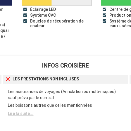
on
Éclairage LED
Centre de 
Système CVC
Production
Boucles de récupération de
Système de
rs)
chaleur
eaux usée
 quai
le /
INFOS CROISIÈRE
LES PRESTATIONS NON INCLUSES
Les assurances de voyages (Annulation ou multi-risques)
sauf prévu par le contrat
Les boissons autres que celles mentionnées
Lire la suite...