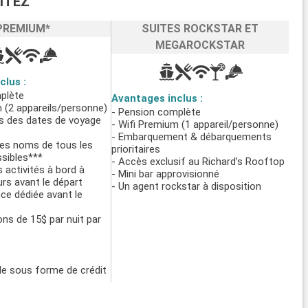
ITEZ
PREMIUM*
SUITES ROCKSTAR ET
MEGAROCKSTAR
clus :
plète
Avantages inclus :
 (2 appareils/personne)
- Pension complète
ns des dates de voyage
- Wifi Premium (1 appareil/personne)
- Embarquement & débarquements
des noms de tous les
prioritaires
sibles***
- Accès exclusif au Richard’s Rooftop
 activités à bord à
- Mini bar approvisionné
urs avant le départ
- Un agent rockstar à disposition
ce dédiée avant le
ons de 15$ par nuit par
e sous forme de crédit