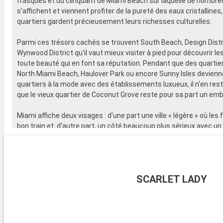
frasques et du clinquant de Miami Beach sur laquelle de nombr
s'affichent et viennent profiter de la pureté des eaux cristallines
quartiers gardent précieusement leurs richesses culturelles.
Parmi ces trésors cachés se trouvent South Beach, Design Distr
Wynwood District qu'il vaut mieux visiter à pied pour découvrir les
toute beauté qui en font sa réputation. Pendant que des quart
North Miami Beach, Haulover Park ou encore Sunny Isles devienn
quartiers à la mode avec des établissements luxueux, il n'en res
que le vieux quartier de Coconut Grove reste pour sa part un embl
Miami affiche deux visages : d'une part une ville « légère » où les 
bon train et d'autre part, un côté beaucoup plus sérieux avec un
culturel important comme en témoignent ses nombreux musée
villa Vizcaya incarnant le style renaissance italienne ou encore 
Wolfsonian abritant des collections art déco.
SCARLET LADY