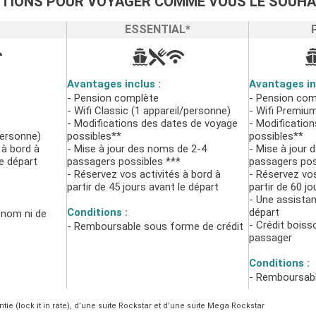
PTIONS POUR VOYAGER COMME VOUS LE SOUHA
ESSENTIAL*
Avantages inclus :
Avantages in
- Pension complète
- Pension com
- Wifi Classic (1 appareil/personne)
- Wifi Premium
- Modifications des dates de voyage
- Modificatio
personne)
possibles**
possibles**
 à bord à
- Mise à jour des noms de 2-4
- Mise à jour 
le départ
passagers possibles ***
passagers pos
- Réservez vos activités à bord à
- Réservez vos
partir de 45 jours avant le départ
partir de 60 jo
- Une assistan
Conditions :
départ
nom ni de
- Crédit boiss
- Remboursable sous forme de crédit
passager
Conditions :
- Remboursabl
ie (lock it in rate), d’une suite Rockstar et d’une suite Mega Rockstar