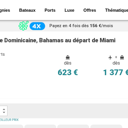
gnies
Bateaux
Ports
Luxe
Offres
Thématiqu
Payez en 4 fois dès
156 €
/mois
que Dominicaine, Bahamas au départ de Miami
rts
+
dès
dès
623 €
1 377 
ILLEUR PRIX