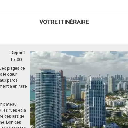
VOTRE ITINÉRAIRE
Départ
17:00
gues plages de
ns le cœur
eaux parcs
ment à en faire
en bateau,
 les rues et la
e des airs de
ne. Loin des