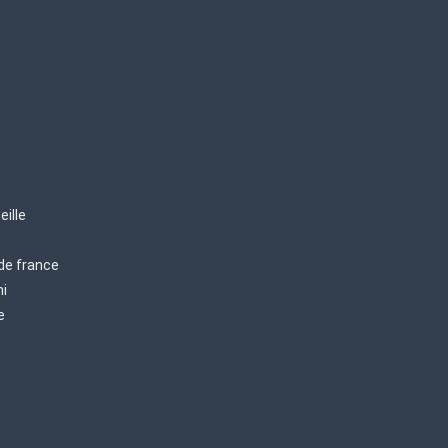
eille
 de france
mi
e