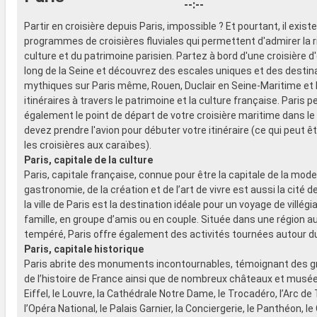
--:--
Partir en croisière depuis Paris, impossible ? Et pourtant, il exist
programmes de croisières fluviales qui permettent d'admirer la r
culture et du patrimoine parisien. Partez à bord d'une croisière d
long de la Seine et découvrez des escales uniques et des destin
mythiques sur Paris même, Rouen, Duclair en Seine-Maritime et 
itinéraires à travers le patrimoine et la culture française. Paris p
également le point de départ de votre croisière maritime dans le
devez prendre l'avion pour débuter votre itinéraire (ce qui peut ê
les croisières aux caraïbes).
Paris, capitale de la culture
Paris, capitale française, connue pour être la capitale de la mode,
gastronomie, de la création et de l’art de vivre est aussi la cité de
la ville de Paris est la destination idéale pour un voyage de villégi
famille, en groupe d’amis ou en couple. Située dans une région a
tempéré, Paris offre également des activités tournées autour du 
Paris, capitale historique
Paris abrite des monuments incontournables, témoignant des 
de l’histoire de France ainsi que de nombreux châteaux et musée
Eiffel, le Louvre, la Cathédrale Notre Dame, le Trocadéro, l’Arc de
l’Opéra National, le Palais Garnier, la Conciergerie, le Panthéon, l