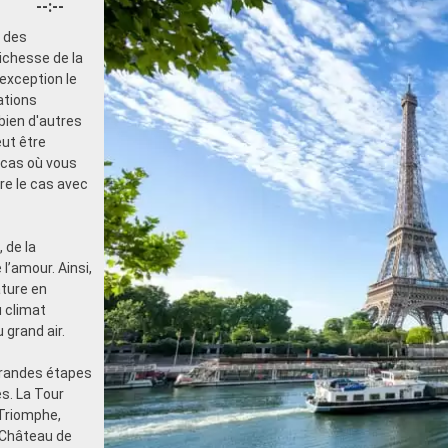
--:--
e des
ichesse de la
'exception le
ations
bien d'autres
eut être
 cas où vous
tre le cas avec
 de la
 l’amour. Ainsi,
ature en
u climat
grand air.
grandes étapes
s. La Tour
 Triomphe,
e Château de