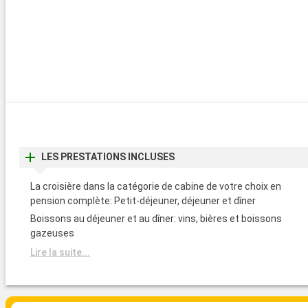
Museum national d’Histoire naturelle ou le Parc Zoologique de Par
d’attractions dont Disneyland Paris et le Parc Astérix sont les p
représentants.
LES PRESTATIONS INCLUSES
La croisière dans la catégorie de cabine de votre choix en
pension complète: Petit-déjeuner, déjeuner et dîner
Boissons au déjeuner et au dîner: vins, bières et boissons
gazeuses
Lire la suite...