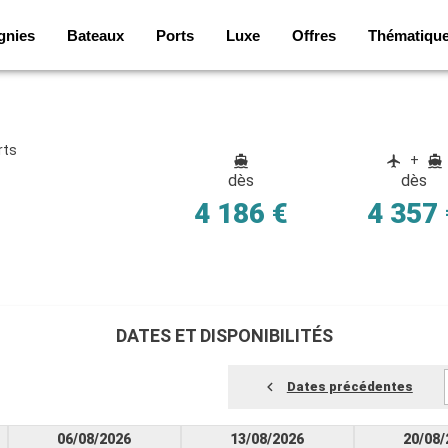
gnies
Bateaux
Ports
Luxe
Offres
Thématiqu
rts
+
dès
dès
4 186 €
4 357 
DATES ET DISPONIBILITÉS
Dates précédentes
06/08/2026
13/08/2026
20/08/