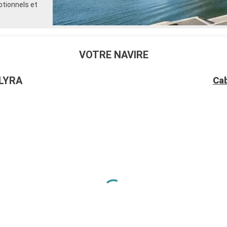
ptionnels et
rt,
ent aussi de
VOTRE NAVIRE
itutionnels aux
 à la « Ville
LYRA
Ca
’élégance et
 Elysées et
n qui héberge
venue George V.
 institutions
ées
encore
.
ds apprécient
s, séjourner à
ls que le