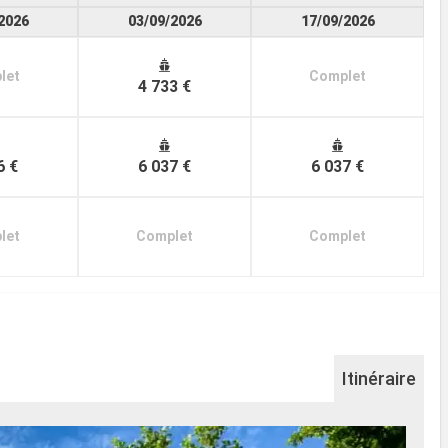
2026
03/09/2026
17/09/2026
let
Complet
4 733 €
6 €
6 037 €
6 037 €
let
Complet
Complet
Itinéraire
Le