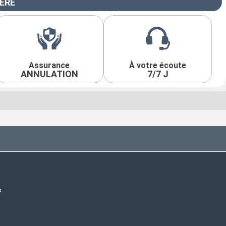
IÈRE
Assurance
À votre écoute
ANNULATION
7/7 J
s