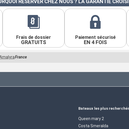
RQUOI RÉSERVER CHEZ NOUS ? LA GARANTIE CROIS
Frais de dossier
Paiement sécurisé
GRATUITS
EN 4 FOIS
Amalyra
France
Bateaux les plus recherché
Queen mary 2
Costa Smeralda