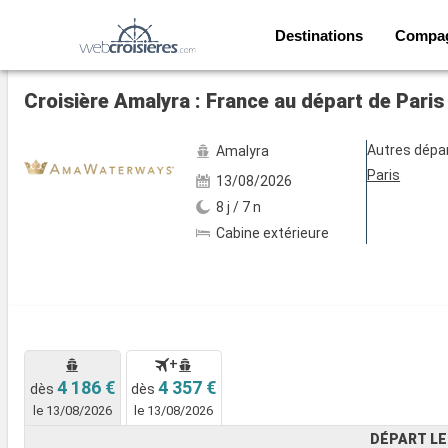
Destinations
Compa
Voir les 5 autres photos
Croisière Amalyra : France au départ de Paris
Autres dépa
Amalyra
Paris
13/08/2026
8 j / 7 n
Cabine extérieure
+
4 186 €
4 357 €
dès
dès
le 13/08/2026
le 13/08/2026
DÉPART LE