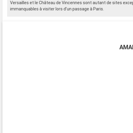
Versailles et le Château de Vincennes sont autant de sites exce
immanquables à visiter lors d’un passage à Paris.
Les anciens bâtiments institutionnels comme le Palais Brongnia
l’Observatoire de Paris ou le fameux Palais de l’Elysée représent
véritables monuments historiques et culturels. Des édifices inst
architectures plus modernes apportent une touche contemporaine
AMA
Lumière ».
Paris, capitale de la mode et du luxe
Les amateurs des dernières tendances mode et les adeptes de l
du raffinement trouveront leur bonheur sur l’Avenue des Champs
ses rangées d’enseignes prestigieuses au Boulevard Haussman
les Galeries Lafayette et le Printemps, l’Avenue Montaigne et l’A
Les centres commerciaux parisiens sont également de véritables
à part entière pour ne citer que le Forum des Halles avec ses all
souterraines, son jardin et son toit de verre, le Bercy Village ou 
l’immense Quatre Temps dans le célèbre quartier de La Défense
Les activités incontournables à Paris
Outre les balades en bateau-mouche sur la Seine, petits et gran
aussi les visites de détente dans les jardins parisiens. Par ailleur
Paris rime forcément avec un passage par les parcs à thèmes te