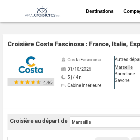
Destinations
Compa
Voir les 59 autres photos
Croisière Costa Fascinosa : France, Italie, Es
Autres dépa
Costa Fascinosa
Marseille
31/10/2026
Barcelone
5 j / 4 n
Savone
4.4/5
Cabine Intérieure
Croisière au départ de
Marseille