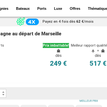
gnies
Bateaux
Ports
Luxe
Offres
Thématiqu
Payez en 4 fois dès
62 €
/mois
pagne au départ de Marseille
rts
Prix imbattable!
Meilleur rapport qualité
+
dès
dès
249 €
517 €
MEILLEUR PRIX