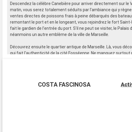
Descendez la célèbre Canebière pour arriver directement sur le V
matin, vous serez totalement séduits par l'ambiance qui y règne
ventes directes de poissons frais à peine débarqués des bateau
remontant le port et en le longeant, vous rejoindrez le fort Saint-
fait le gardien de l'entrée du port. S'il ne peut se visiter, le Palai
néanmoins un autre emblème de la ville de Marseille.
Découvrez ensuite le quartier antique de Marseille. Là, vous déco
qui fait l'authenticité de la cité Fosséenne. Ne manquez surtout 
de goûter à la fameuse bouillabaisse qui met autant de rythme 
assiettes que l'accent chantant des Marseillais.
Marseille est aussi une ville d'art et de culture qui héberge plus
COSTA FASCINOSA
Acti
qualité comme le MUCEM, le musée des civilisations européenne
Regard de Provence ou encore le Fonds régional d'Art Contempora
plusieurs circuits permettent de découvrir le Marseille historique
de Vence, les jardins méditerranéens ou encore l'Eglise Saint-La
lieux méritent un détour comme le quartier de l'Estaque, le Pani
toute la partie permettant de rejoindre le vieux port à Notre-Da
Avant d'embarquer à bord de votre paquebot de croisière, emprun