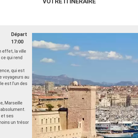
VOTRE ITINÉRAIRE
Départ
17:00
ffet, la ville
 ce qui rend
vence, qui est
de voyageurs au
le est l’un des
, Marseille
r absolument.
 et ses
moins un trésor