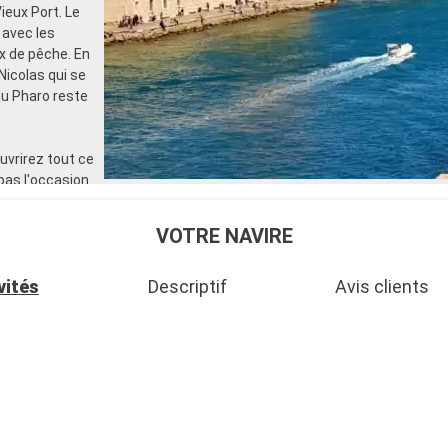
ieux Port. Le
 avec les
x de pêche. En
Nicolas qui se
s du Pharo reste
uvrirez tout ce
pas l'occasion
dans les
VOTRE NAVIRE
ieurs musées de
vités
Descriptif
Avis clients
s, le Musée
in. A pied,
 avec la Place
urent. D'autres
er ou encore
me-de-la-Garde.
tez le petit