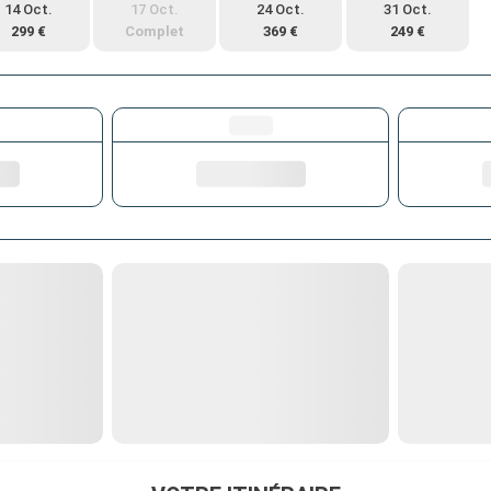
14 Oct.
17 Oct.
24 Oct.
31 Oct.
299 €
Complet
369 €
249 €