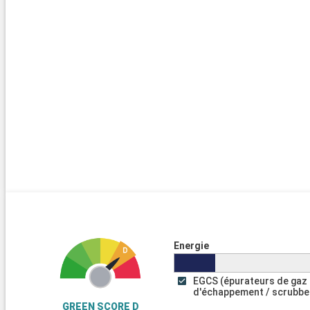
train touristique qui vous permettra de rejoindre Notre-dame-de-
fronton de mer. L'occasion d'apercevoir l'Ile d'If.
Energie
EGCS (épurateurs de gaz
d'échappement / scrubbe
GREEN SCORE D