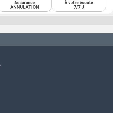
Assurance
À votre écoute
ANNULATION
7/7 J
s