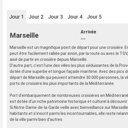
Jour 1
Jour 2
Jour 3
Jour 4
Jour 5
Arrivée
Marseille
---
Marseille est un magnifique point de départ pour une croisière. En e
peut être facilement ralliée par avion, par la route ou avec le TGV,
aisé de partir en croisière depuis Marseille.
D’autre part, c’est l’une des villes les plus séduisantes de la Pro
dotée d’une superbe et longue façade maritime. Avec des pics 
départ de Marseille qui peuvent atteindre 30 000 personnes, la vil
ports de croisière les plus importants de la Méditerranée.
Port d'embarquement de nombreuses croisières en Méditerranée
est dotée d'un riche patrimoine historique et culturel à découvri
Si Notre-Dame-de-la-Garde veille avec bienveillance sur Marseille
habitants et s'inscrit parmi les incontournables, elle reste néan
de la ville parmi bien d'autres.