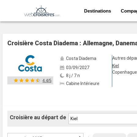
Destinations
Compa
Voir les 56 autres photos
Croisière Costa Diadema : Allemagne, Danema
Autres dépa
Costa Diadema
Kiel
03/09/2027
Copenhagu
8 j / 7 n
4.4/5
Cabine Intérieure
Croisière au départ de
Kiel