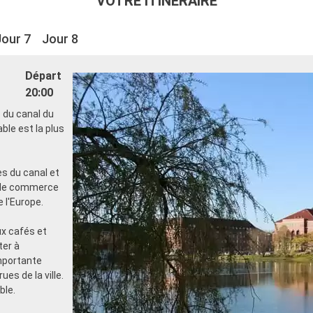
VOTRE ITINÉRAIRE
Jour 7
Jour 8
Départ
20:00
e du canal du
ble est la plus
es du canal et
x de commerce
 l'Europe.
ux cafés et
ter à
importante
es de la ville.
ble.