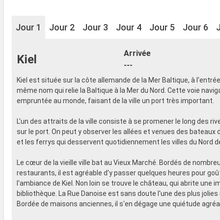
Jour 1
Jour 2
Jour 3
Jour 4
Jour 5
Jour 6
Arrivée
Kiel
---
Kiel est située sur la côte allemande de la Mer Baltique, à l'entré
même nom qui relie la Baltique à la Mer du Nord. Cette voie naviga
empruntée au monde, faisant de la ville un port très important.
L'un des attraits de la ville consiste à se promener le long des riv
sur le port. On peut y observer les allées et venues des bateau
et les ferrys qui desservent quotidiennement les villes du Nord de
Le cœur de la vieille ville bat au Vieux Marché. Bordés de nombre
restaurants, il est agréable d'y passer quelques heures pour goû
l'ambiance de Kiel. Non loin se trouve le château, qui abrite une 
bibliothèque. La Rue Danoise est sans doute l'une des plus jolies ru
Bordée de maisons anciennes, il s'en dégage une quiétude agréa