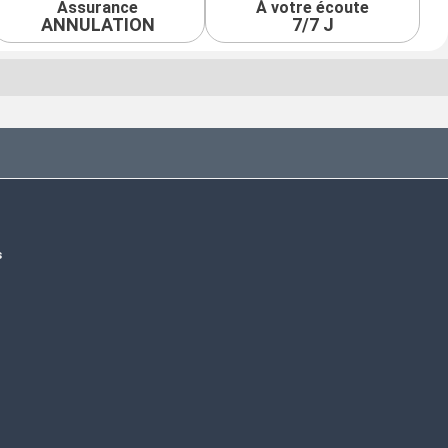
Assurance
À votre écoute
ANNULATION
7/7 J
s