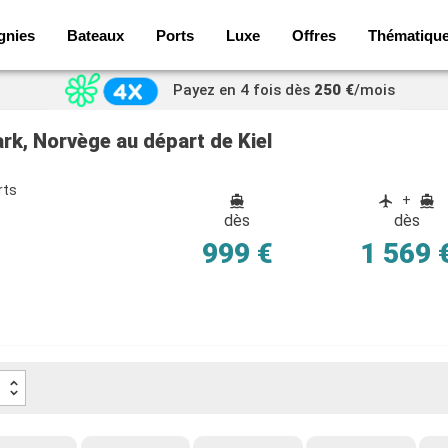
gnies
Bateaux
Ports
Luxe
Offres
Thématiqu
Payez en 4 fois dès
250 €
/mois
rk, Norvège au départ de Kiel
rts
+
dès
dès
e
999 €
1 569 