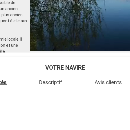
ssible de
s un ancien
e plus ancien
 quant à elle aux
ie locale. Il
ion et une
lle.
VOTRE NAVIRE
tés
Descriptif
Avis clients