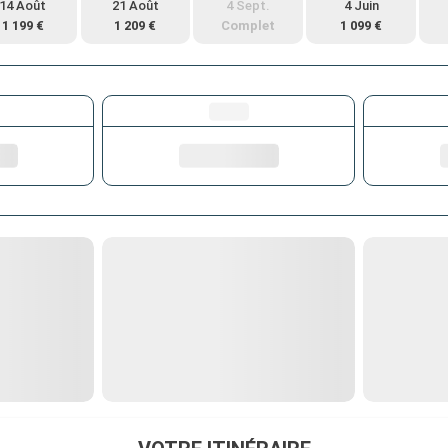
14 Août
21 Août
4 Sept.
4 Juin
1 199 €
1 209 €
Complet
1 099 €