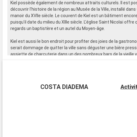
Kiel possède également de nombreux attraits culturels. Il est po
découvrir l'histoire de la région au Musée de la Ville, installé dan
manoir du XVIIe siècle. Le couvent de Kiel est un bâtiment encor
puisqu'il date du milieu du XIIIe siècle. L'église Saint Nicolaï offre
regards un baptistère et un autel du Moyen-âge.
Kiel est aussi le bon endroit pour profiter des joies de la gastronom
serait dommage de quitter la ville sans déguster une bière press
assiette de charcuterie dans un des nombreux bars de la vieille vi
COSTA DIADEMA
Activi