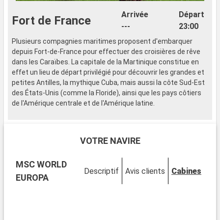
Arrivée
Départ
Fort de France
---
23:00
Plusieurs compagnies maritimes proposent d'embarquer
E
depuis Fort-de-France pour effectuer des croisières de rêve
P
dans les Caraïbes. La capitale de la Martinique constitue en
t
effet un lieu de départ privilégié pour découvrir les grandes et
t
petites Antilles, la mythique Cuba, mais aussi la côte Sud-Est
d
des États-Unis (comme la Floride), ainsi que les pays côtiers
c
de l'Amérique centrale et de l'Amérique latine.
R
Il est également possible de rejoindre un bateau de croisière
e
depuis Fort-de-France, lorsqu'il y fait une escale. En effet,
q
VOTRE NAVIRE
certains circuits incluent la capitale martiniquaise dans leur
p
itinéraire, pour ses nombreux attraits. Outre ses plages
C
MSC WORLD
magnifiques, elle possède une histoire très riche et recèle de
e
Descriptif
Avis clients
Cabines
nombreux sites culturels, comme le Fort Saint-Louis que l'on
m
EUROPA
aperçoit depuis le rivage, la maison d'Aimé Césaire, la
t
bibliothèque de Schœlcher, ainsi que de nombreux édifices
P
religieux classés... La croisière peut d'ailleurs être l'occasion
de découvrir ces nombreux sites magnifiques et dignes
P