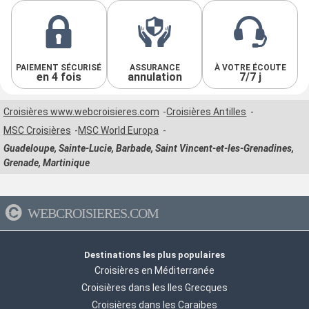
PAIEMENT SÉCURISÉ
ASSURANCE
À VOTRE ÉCOUTE
en 4 fois
annulation
7/7 j
Croisières www.webcroisieres.com
Croisières Antilles
MSC Croisières
MSC World Europa
Guadeloupe, Sainte-Lucie, Barbade, Saint Vincent-et-les-Grenadines,
Grenade, Martinique
WEBCROISIERES.COM
Destinations les plus populaires
Croisières en Méditerranée
Croisières dans les Iles Grecques
Croisières dans les Caraibes