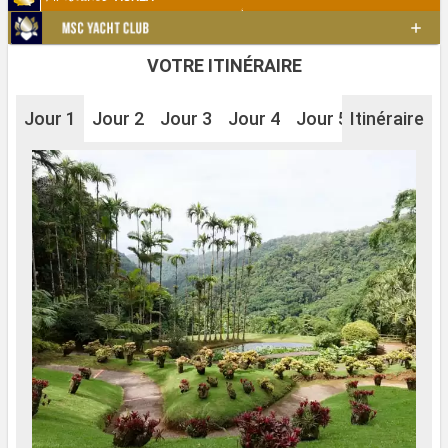
VOTRE ITINÉRAIRE
Jour 1
Jour 2
Jour 3
Jour 4
Jour 5
Itinéraire
Jour 6
J