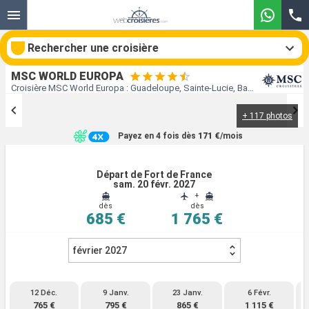
Rechercher une croisière
MSC WORLD EUROPA
Croisière MSC World Europa : Guadeloupe, Sainte-Lucie, Barbade, Saint Vincent-et-les-Grenadines, Grenade, Martinique au départ de Fort de France
+ 117 photos
Nos destinations
Payez en 4 fois dès
171 €
/mois
Mois de départ
Départ de Fort de France
sam. 20 févr. 2027
Ports
Compagnies
+
dès
dès
685 €
1 765 €
Rechercher
février 2027
12 Déc.
9 Janv.
23 Janv.
6 Févr.
765 €
795 €
865 €
1 115 €