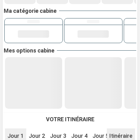
Ma catégorie cabine
Mes options cabine
VOTRE ITINÉRAIRE
Jour 1
Jour 2
Jour 3
Jour 4
Jour 5
Itinéraire
Jour 6
J