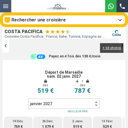
Rechercher une croisière
COSTA PACIFICA
Croisière Costa Pacifica : France, Italie, Tunisie, Espagne au départ de Marseille
+ 68 photos
Nos destinations
Payez en 4 fois dès
130 €
/mois
Mois de départ
Départ de Marseille
sam. 02 janv. 2027
Ports
Compagnies
+
dès
dès
519 €
787 €
Rechercher
janvier 2027
MEILLEUR PRIX
19 Déc.
26 Déc.
2 Janv.
13 Févr.
769 €
1 079 €
519 €
529 €