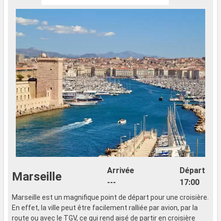
Arrivée
Départ
Marseille
---
17:00
Marseille est un magnifique point de départ pour une croisière.
L
En effet, la ville peut être facilement ralliée par avion, par la
l
route ou avec le TGV, ce qui rend aisé de partir en croisière
e