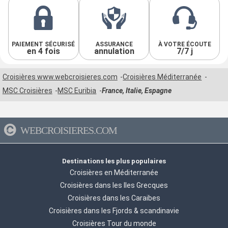
PAIEMENT SÉCURISÉ
ASSURANCE
À VOTRE ÉCOUTE
en 4 fois
annulation
7/7 j
Croisières www.webcroisieres.com
Croisières Méditerranée
MSC Croisières
MSC Euribia
France, Italie, Espagne
WEBCROISIERES.COM
Destinations les plus populaires
Croisières en Méditerranée
Croisières dans les Iles Grecques
Croisières dans les Caraibes
Croisières dans les Fjords & scandinavie
Croisières Tour du monde