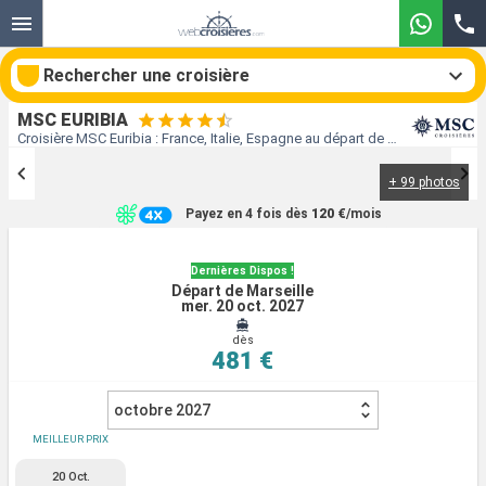
Rechercher une croisière
MSC EURIBIA
Croisière MSC Euribia : France, Italie, Espagne au départ de Marseille
+ 99 photos
Nos destinations
Payez en 4 fois dès
120 €
/mois
Mois de départ
Dernières Dispos !
Départ de Marseille
Ports
Compagnies
mer. 20 oct. 2027
dès
Rechercher
481 €
octobre 2027
MEILLEUR PRIX
20 Oct.