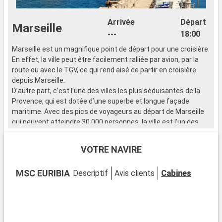
Arrivée
Départ
Marseille
---
18:00
Marseille est un magnifique point de départ pour une croisière.
G
En effet, la ville peut être facilement ralliée par avion, par la
C
route ou avec le TGV, ce qui rend aisé de partir en croisière
s
depuis Marseille.
q
D’autre part, c’est l’une des villes les plus séduisantes de la
l
Provence, qui est dotée d’une superbe et longue façade
d
maritime. Avec des pics de voyageurs au départ de Marseille
d
qui peuvent atteindre 30 000 personnes, la ville est l’un des
p
ports de croisière les plus importants de la Méditerranée.
i
U
VOTRE NAVIRE
Port d'embarquement de nombreuses croisières en
P
Méditerranée, Marseille est dotée d'un riche patrimoine
G
MSC EURIBIA
Descriptif
Avis clients
Cabines
historique et culturel à découvrir absolument. Si Notre-Dame-
p
de-la-Garde veille avec bienveillance sur Marseille et ses
a
habitants et s'inscrit parmi les incontournables, elle reste
l
néanmoins un trésor de la ville parmi bien d'autres.
n
p