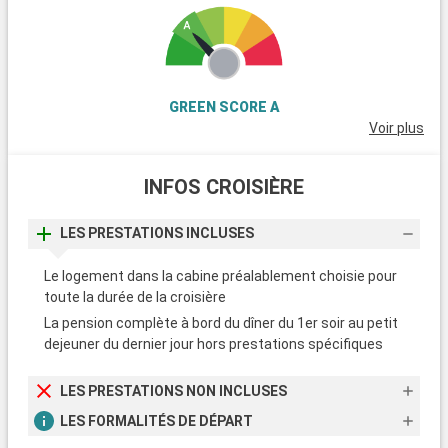
l'Eglise Saint-Laurent. D'autres lieux méritent un détour
comme le quartier de l'Estaque, le Panier ou encore toute la
partie permettant de rejoindre le vieux port à Notre-Dame-de-
la-Garde.
Avant d'embarquer à bord de votre paquebot de croisière,
GREEN SCORE A
empruntez le petit train touristique qui vous permettra de
Voir plus
rejoindre Notre-dame-de-la-Garde par le fronton de mer.
L'occasion d'apercevoir l'Ile d'If.
INFOS CROISIÈRE
LES PRESTATIONS INCLUSES
Le logement dans la cabine préalablement choisie pour
toute la durée de la croisière
La pension complète à bord du dîner du 1er soir au petit
dejeuner du dernier jour hors prestations spécifiques
LES PRESTATIONS NON INCLUSES
LES FORMALITÉS DE DÉPART