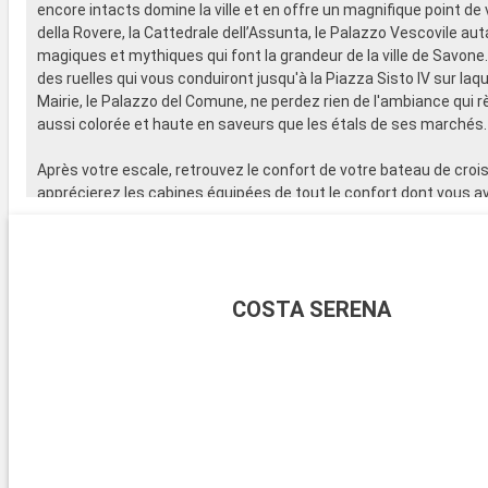
encore intacts domine la ville et en offre un magnifique point de
della Rovere, la Cattedrale dell’Assunta, le Palazzo Vescovile aut
magiques et mythiques qui font la grandeur de la ville de Savone
des ruelles qui vous conduiront jusqu'à la Piazza Sisto IV sur laque
Mairie, le Palazzo del Comune, ne perdez rien de l'ambiance qui 
aussi colorée et haute en saveurs que les étals de ses marchés.
Après votre escale, retrouvez le confort de votre bateau de croi
apprécierez les cabines équipées de tout le confort dont vous a
Vous pourrez vous remémorer les magnifiques images de votre v
d'un cocktail que vous dégusterez dans l'un des bars Lounge. R
la suite de cette cuisine savoureuse et raffinée que l'on vous ser
dans l'un des restaurants prévus à cet effet.
COSTA SERENA