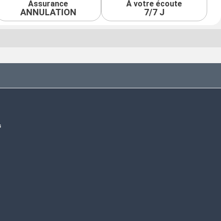
Assurance
À votre écoute
ANNULATION
7/7 J
s