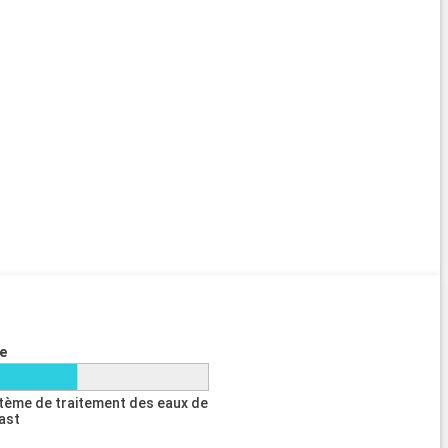
e
tème de traitement des eaux de
last