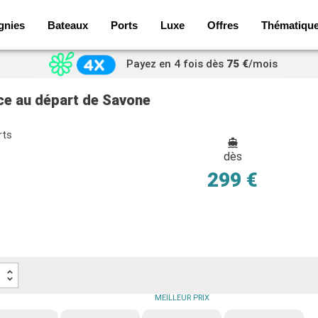
gnies
Bateaux
Ports
Luxe
Offres
Thématiqu
Payez en 4 fois dès
75 €
/mois
nce au départ de Savone
rts
dès
299 €
MEILLEUR PRIX