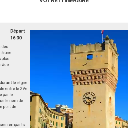
VOTRE ITINÉRAIRE
Départ
16:30
n des
e à une
s plus
grâce
durant le règne
ale entre le XVe
e par le
ous le nom de
e port de
c ses remparts