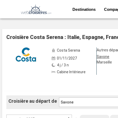
Destinations
Compa
Voir les 5 autres photos
Croisière Costa Serena : Italie, Espagne, Fra
Autres dépa
Costa Serena
Savone
01/11/2027
Marseille
4 j / 3 n
Cabine Intérieure
Croisière au départ de
Savone