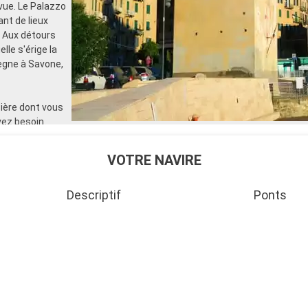
 vue. Le Palazzo
ant de lieux
. Aux détours
lle s'érige la
règne à Savone,
sière dont vous
vez besoin.
isite autour
égalez-vous par
VOTRE NAVIRE
vira à bord
Descriptif
Ponts