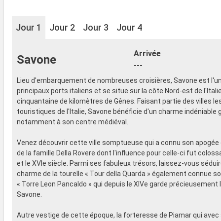
Jour 1
Jour 2
Jour 3
Jour 4
Arrivée
Savone
---
Lieu d'embarquement de nombreuses croisières, Savone est l'u
principaux ports italiens et se situe sur la côte Nord-est de l'Itali
cinquantaine de kilomètres de Gênes. Faisant partie des villes le
touristiques de l'Italie, Savone bénéficie d'un charme indéniable 
notamment à son centre médiéval.
Venez découvrir cette ville somptueuse qui a connu son apogée 
de la famille Della Rovere dont l'influence pour celle-ci fut coloss
et le XVIe siècle. Parmi ses fabuleux trésors, laissez-vous séduir
charme de la tourelle « Tour della Quarda » également connue s
« Torre Leon Pancaldo » qui depuis le XIVe garde précieusement l
Savone.
Autre vestige de cette époque, la forteresse de Piamar qui ave