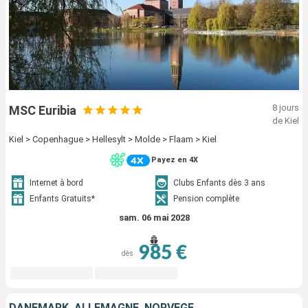
8 jours
MSC Euribia
de Kiel
Kiel > Copenhague > Hellesylt > Molde > Flaam > Kiel
Payez en 4X
Internet à bord
Clubs Enfants dès 3 ans
Enfants Gratuits*
Pension complète
sam. 06 mai 2028
985 €
dès
DANEMARK, ALLEMAGNE, NORVÈGE