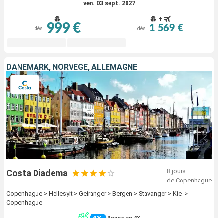
ven. 03 sept. 2027
+
999 €
1 569 €
dès
dès
DANEMARK, NORVÈGE, ALLEMAGNE
8 jours
Costa Diadema
de Copenhague
Copenhague > Hellesylt > Geiranger > Bergen > Stavanger > Kiel >
Copenhague
Payez en 4X