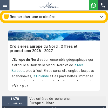
Rechercher une croisière
Nos destinations
Croisières Europe du Nord : Offres et
promotions 2026 - 2027
Mois de départ
L'Europe du Nord
est un ensemble géographique qui
s'articule autour de la Mer du Nord et de
la Mer
Ports
Compagnies
Baltique
, plus à l'est. En ce sens, elle englobe les pays
scandinaves,
la Finlande
et les pays baltes. Immense
Rechercher
espace tourné vers la mer,
la destination Europe du
+
Voir plus
Nord
se prête particulièrement bien à une visite en
croisière.
En effet, les principales villes y sont situées au bord de
1678
Vos critères de recherche :
Europe du Nord
croisières
la mer, et sont l'opportunité de formidables escales.