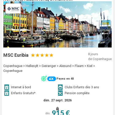
8 jours
MSC Euribia
de Copenhague
Copenhague > Hellesylt > Geiranger > Alesund > Flaam > Kiel >
Copenhague
Payez en 4X
Internet à bord
Clubs Enfants dès 3 ans
Enfants Gratuits*
Pension complète
dim. 27 sept. 2026
915 €
dès