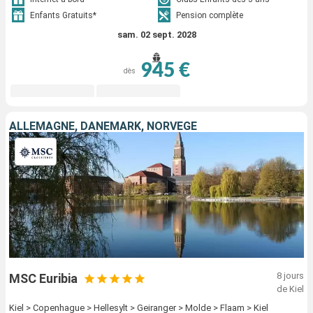
Enfants Gratuits*
Pension complète
sam. 02 sept. 2028
945 €
dès
ALLEMAGNE, DANEMARK, NORVÈGE
8 jours
MSC Euribia
de Kiel
Kiel > Copenhague > Hellesylt > Geiranger > Molde > Flaam > Kiel