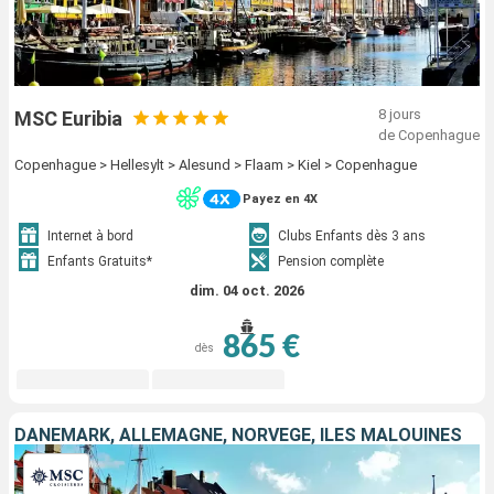
8 jours
MSC Euribia
de Copenhague
Copenhague > Hellesylt > Alesund > Flaam > Kiel > Copenhague
Payez en 4X
Internet à bord
Clubs Enfants dès 3 ans
Enfants Gratuits*
Pension complète
dim. 04 oct. 2026
865 €
dès
DANEMARK, ALLEMAGNE, NORVÈGE, ÎLES MALOUINES