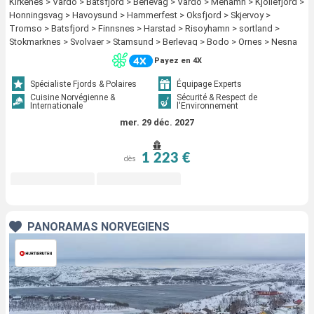
Kirkenes > Vardo > Batsfjord > Berlevag > Vardo > Mehamn > Kjollefjord >
Honningsvag > Havoysund > Hammerfest > Oksfjord > Skjervoy >
Tromso > Batsfjord > Finnsnes > Harstad > Risoyhamn > sortland >
Stokmarknes > Svolvaer > Stamsund > Berlevag > Bodo > Ornes > Nesna
(passagem circulo polar) > Sandnessjoen > Bronnoysund > Rorvik >
Payez en 4X
Alesund > Torvik > Maloy > Floro > Mehamn > Bergen > Trondheim >
Kristiansund > Molde > Kjollefjord > Alesund > Torvik > Maloy > Floro >
Spécialiste Fjords & Polaires
Équipage Experts
Bergen > Honningsvag > Havoysund > Hammerfest > Oksfjord > Skjervoy
Cuisine Norvégienne &
Sécurité & Respect de
Internationale
l'Environnement
> Tromso > Finnsnes > Harstad > Risoyhamn > sortland > Stokmarknes >
Svolvaer > Stamsund > Bodo > Ornes > Nesna (passagem circulo polar) >
mer. 29 déc. 2027
Sandnessjoen > Bronnoysund > Rorvik > Trondheim > Kristiansund >
Molde > Alesund > Torvik > Maloy > Floro > Bergen
1 223 €
dès
PANORAMAS NORVÉGIENS