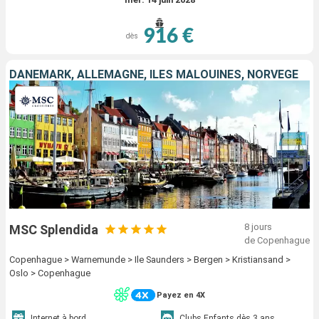
916 €
dès
DANEMARK, ALLEMAGNE, ÎLES MALOUINES, NORVÈGE
8 jours
MSC Splendida
de Copenhague
Copenhague > Warnemunde > Ile Saunders > Bergen > Kristiansand >
Oslo > Copenhague
Payez en 4X
Internet à bord
Clubs Enfants dès 3 ans