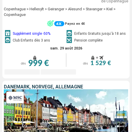
de Copenhague
Copenhague > Hellesylt > Geiranger > Alesund > Stavanger > Kiel >
Copenhague
Payez en 4X
Supplément single -50%
Enfants Gratuits jusqu'à 18 ans
Club Enfants dès 3 ans
Pension complète
sam. 29 août 2026
+
999 €
1 529 €
dès
dès
DANEMARK, NORVÈGE, ALLEMAGNE