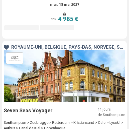
mar. 18 mai 2027
4 985 €
dès
ROYAUME-UNI, BELGIQUE, PAYS-BAS, NORVÈGE, SUÈDE, ALLEMAGNE, DANEMARK
11 jours
Seven Seas Voyager
de Southampton
Southampton > Zeebrugge > Rotterdam > Kristiansand > Oslo > Lysekil >
Aarhus > Canal de Kiel > Copenhague