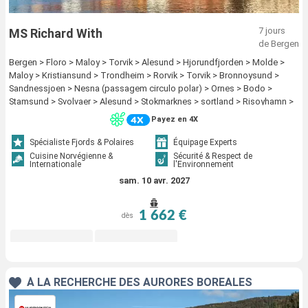
7 jours
MS Richard With
de Bergen
Bergen > Floro > Maloy > Torvik > Alesund > Hjorundfjorden > Molde >
Maloy > Kristiansund > Trondheim > Rorvik > Torvik > Bronnoysund >
Sandnessjoen > Nesna (passagem circulo polar) > Ornes > Bodo >
Stamsund > Svolvaer > Alesund > Stokmarknes > sortland > Risoyhamn >
Harstad > Finnsnes > Tromso > Skjervoy > Hjorundfjorden > Oksfjord >
Payez en 4X
Hammerfest > Havoysund > Honningsvag > Kjollefjord > Mehamn >
Berlevag > Alesund > Batsfjord > Vardo > Vadso > Kirkenes > Molde >
Spécialiste Fjords & Polaires
Équipage Experts
Kristiansund > Trondheim > Rorvik > Bronnoysund > Sandnessjoen >
Cuisine Norvégienne &
Sécurité & Respect de
Internationale
l'Environnement
Nesna (passagem circulo polar) > Ornes > Bodo > Stamsund > Svolvaer >
Stokmarknes > sortland > Risoyhamn > Harstad > Finnsnes > Tromso >
sam. 10 avr. 2027
Skjervoy > Oksfjord > Hammerfest > Havoysund > Honningsvag >
Kjollefjord > Mehamn > Berlevag > Batsfjord > Vardo > Vadso > Kirkenes
1 662 €
dès
À LA RECHERCHE DES AURORES BORÉALES