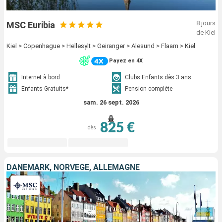
8 jours
MSC Euribia
de Kiel
Kiel > Copenhague > Hellesylt > Geiranger > Alesund > Flaam > Kiel
Payez en 4X
Internet à bord
Clubs Enfants dès 3 ans
Enfants Gratuits*
Pension complète
sam. 26 sept. 2026
825 €
dès
DANEMARK, NORVÈGE, ALLEMAGNE