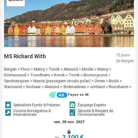
12 jours
MS Richard With
de Bergen
Bergen > Floro > Maloy > Torvik > Alesund > Molde > Maloy >
Kristiansund > Trondheim > Rorvik > Torvik > Bronnoysund >
Sandnessjoen > Nesna (passagem circulo polar) > Ornes > Bodo >
Stamsund > Svolvaer > Alesund > Stokmarknes > sortland > Risoyhamn >
Harstad > Finnsnes > Tromso > Skjervoy > Molde > Oksfjord >
Payez en 4X
Hammerfest > Havoysund > Honningsvag > Kjollefjord > Mehamn >
Berlevag > Kristiansund > Batsfjord > Vardo > Vadso > Kirkenes >
Spécialiste Fjords & Polaires
Équipage Experts
Berlevag > Mehamn > Kjollefjord > Honningsvag > Havoysund >
Cuisine Norvégienne &
Sécurité & Respect de
Internationale
l'Environnement
Hammerfest > Oksfjord > Skjervoy > Tromso > Trondheim > Mehamn >
Kjollefjord > Honningsvag > Havoysund > Hammerfest > Oksfjord >
ven. 05 nov. 2027
Skjervoy > Tromso > Finnsnes > Harstad > Risoyhamn > sortland >
Stokmarknes > Svolvaer > Stamsund > Finnsnes > Harstad > Risoyhamn >
2 100 €
dès