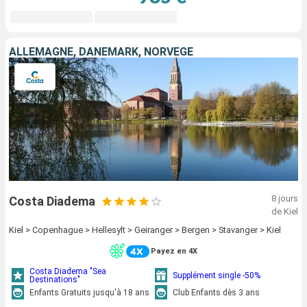
ALLEMAGNE, DANEMARK, NORVÈGE
8 jours
Costa Diadema
de Kiel
Kiel > Copenhague > Hellesylt > Geiranger > Bergen > Stavanger > Kiel
Payez en 4X
Costa Diadema "Sea
Supplément single -50%
Destinations"
Enfants Gratuits jusqu'à 18 ans
Club Enfants dès 3 ans