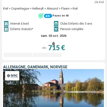
de Kiel
Kiel > Copenhague > Hellesylt > Alesund > Flaam > Kiel
Payez en 4X
Internet à bord
Clubs Enfants dès 3 ans
Enfants Gratuits*
Pension complète
sam. 03 oct. 2026
715 €
dès
ALLEMAGNE, DANEMARK, NORVÈGE