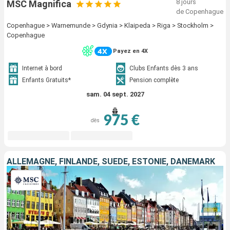
8 jours
MSC Magnifica
de Copenhague
Copenhague > Warnemunde > Gdynia > Klaipeda > Riga > Stockholm >
Copenhague
Payez en 4X
Internet à bord
Clubs Enfants dès 3 ans
Enfants Gratuits*
Pension complète
sam. 04 sept. 2027
975 €
dès
ALLEMAGNE, FINLANDE, SUÈDE, ESTONIE, DANEMARK