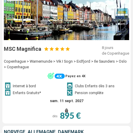
8 jours
MSC Magnifica
de Copenhague
Copenhague > Warnemunde > Vik I Sogn > Eidfjord > Ile Saunders > Oslo
> Copenhague
Payez en 4X
Internet à bord
Clubs Enfants dès 3 ans
Enfants Gratuits*
Pension complète
sam. 11 sept. 2027
895 €
dès
NORVÈGE, ALLEMAGNE, DANEMARK