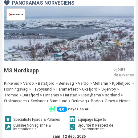
PANORAMAS NORVÉGIENS
6 jours
MS Nordkapp
de Kirkenes
Kirkenes > Vardo > Batsfjord > Berlevag > Vardo > Mehamn > Kjollefjord >
Honningsvag > Havoysund > Hammerfest > Oksfjord > Skjervoy >
Tromso > Batsfjord > Finnsnes > Harstad > Risoyhamn > sortland >
Stokmarknes > Svolvaer > Stamsund > Berlevag > Bodo > Ornes > Nesna
(passagem circulo polar) > Sandnessjoen > Bronnoysund > Rorvik >
Payez en 4X
Mehamn > Trondheim > Kristiansund > Molde > Kjollefjord > Alesund >
Torvik > Maloy > Floro > Bergen > Honningsvag > Havoysund >
Spécialiste Fjords & Polaires
Équipage Experts
Hammerfest > Oksfjord > Skjervoy > Tromso > Finnsnes > Harstad >
Cuisine Norvégienne &
Sécurité & Respect de
Internationale
l'Environnement
Risoyhamn > sortland > Stokmarknes > Svolvaer > Stamsund > Bodo >
Ornes > Nesna (passagem circulo polar) > Sandnessjoen > Bronnoysund
sam. 12 déc. 2026