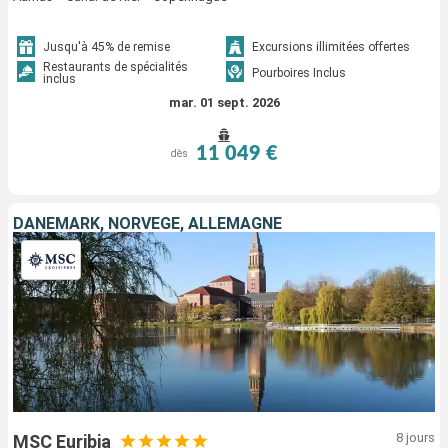
Jusqu'à 45% de remise
Excursions illimitées offertes
Restaurants de spécialités
Pourboires Inclus
inclus
mar. 01 sept. 2026
11 049 €
dès
DANEMARK, NORVÈGE, ALLEMAGNE
8 jours
MSC Euribia