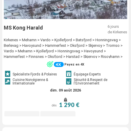
6 jours
MS Kong Harald
de Kirkenes
Kirkenes > Mehamn > Vardo > Kjollefjord > Batsfjord > Honningsvag >
Berlevag > Havoysund > Hammerfest > Oksfjord > Skjervoy > Tromso >
Vardo > Mehamn > Kjollefjord > Honningsvag > Havoysund >
Hammerfest > Finnsnes > Oksfjord > Harstad > Skjervoy > Risoyhamn >
Tromso > sortland > Stokmarknes > Svolvaer > Stamsund > Batsfjord >
Payez en 4X
Finnsnes > Harstad > Risoyhamn > sortland > Bodo > Stokmarknes >
Ornes > Svolvaer > Nesna (passagem circulo polar) > Stamsund >
Spécialiste Fjords & Polaires
Équipage Experts
Sandnessjoen > Bronnoysund > Rorvik > Berlevag > Bodo > Ornes >
Cuisine Norvégienne &
Sécurité & Respect de
Internationale
l'Environnement
Nesna (passagem circulo polar) > Trondheim > Sandnessjoen >
Kristiansund > Bronnoysund > Molde > Rorvik > Mehamn > Alesund >
dim. 09 août 2026
Trondheim > Torvik > Kristiansund > Maloy > Molde > Floro > Bergen >
Kjollefjord > Alesund > Torvik > Maloy > Floro > Bergen > Honningsvag >
1 290 €
dès
Havoysund > Hammerfest > Oksfjord > Skjervoy > Tromso > Finnsnes >
Harstad > Risoyhamn > sortland > Stokmarknes > Svolvaer > Stamsund >
Bodo > Ornes > Nesna (passagem circulo polar) > Sandnessjoen >
Bronnoysund > Rorvik > Trondheim > Kristiansund > Molde > Alesund >
Torvik > Maloy > Floro > Bergen