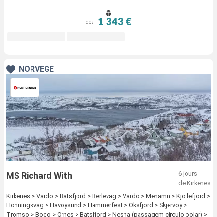
> Rorvik > Trondheim > Kristiansund > Molde > Alesund > Torvik > Maloy
> Floro > Bergen
1 343 €
dès
NORVÈGE
6 jours
MS Richard With
de Kirkenes
Kirkenes > Vardo > Batsfjord > Berlevag > Vardo > Mehamn > Kjollefjord >
Honningsvag > Havoysund > Hammerfest > Oksfjord > Skjervoy >
Tromso > Bodo > Ornes > Batsfjord > Nesna (passagem circulo polar) >