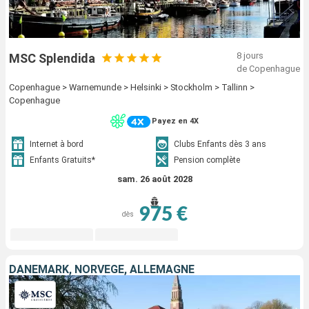
8 jours
MSC Splendida
de Copenhague
Copenhague > Warnemunde > Helsinki > Stockholm > Tallinn >
Copenhague
Payez en 4X
Internet à bord
Clubs Enfants dès 3 ans
Enfants Gratuits*
Pension complète
sam. 26 août 2028
975 €
dès
DANEMARK, NORVÈGE, ALLEMAGNE