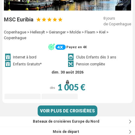
8 jours
MSC Euribia
de Copenhague
Copenhague > Hellesylt > Geiranger > Molde > Flaam > Kiel >
Copenhague
Payez en 4X
Internet à bord
Clubs Enfants dès 3 ans
Enfants Gratuits*
Pension complète
dim. 30 août 2026
1 005 €
dès
VOIR PLUS DE CROISIÈRES
Bateaux de croisières Europe du Nord
Mois de départ