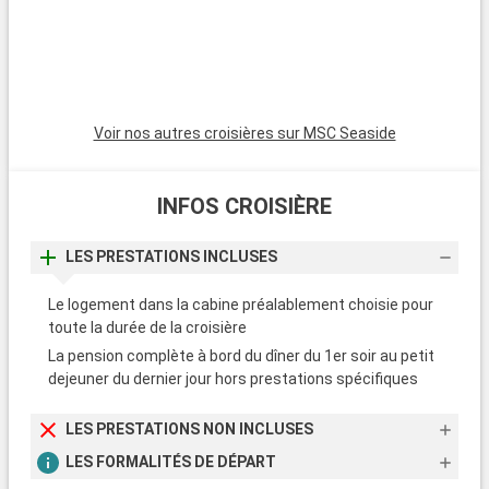
plus sérieux avec un patrimoine culturel important comme en
témoignent ses nombreux musées comme la villa Vizcaya
incarnant le style renaissance italienne ou encore le musée
Wolfsonian abritant des collections art déco.
Voir nos autres croisières sur MSC Seaside
INFOS CROISIÈRE
LES PRESTATIONS INCLUSES
Le logement dans la cabine préalablement choisie pour
toute la durée de la croisière
La pension complète à bord du dîner du 1er soir au petit
dejeuner du dernier jour hors prestations spécifiques
LES PRESTATIONS NON INCLUSES
LES FORMALITÉS DE DÉPART