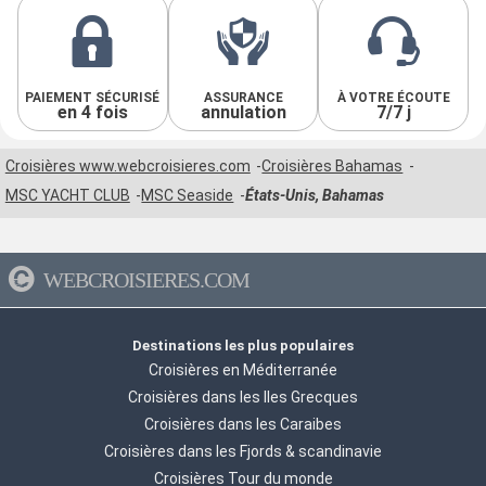
PAIEMENT SÉCURISÉ
ASSURANCE
À VOTRE ÉCOUTE
en 4 fois
annulation
7/7 j
Croisières www.webcroisieres.com
Croisières Bahamas
MSC YACHT CLUB
MSC Seaside
États-Unis, Bahamas
WEBCROISIERES.COM
Destinations les plus populaires
Croisières en Méditerranée
Croisières dans les Iles Grecques
Croisières dans les Caraibes
Croisières dans les Fjords & scandinavie
Croisières Tour du monde