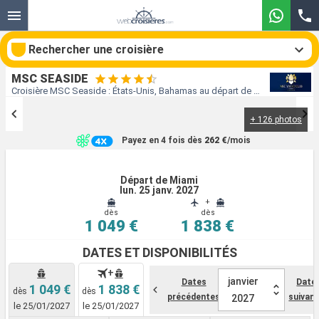
Rechercher une croisière
MSC SEASIDE
Croisière MSC Seaside : États-Unis, Bahamas au départ de Miami
+ 126 photos
Nos destinations
Payez en 4 fois dès
262 €
/mois
Mois de départ
Départ de Miami
lun. 25 janv. 2027
Ports
Compagnies
+
dès
dès
1 049 €
1 838 €
Rechercher
DATES ET DISPONIBILITÉS
+
janvier
Dates
Date
1 049 €
1 838 €
dès
dès
précédentes
suivan
2027
le 25/01/2027
le 25/01/2027